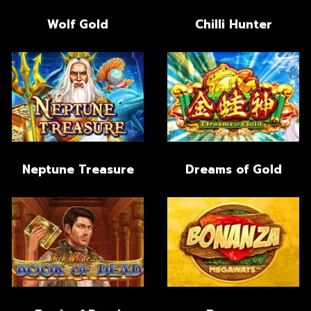
Wolf Gold
Chilli Hunter
Neptune Treasure
Dreams of Gold