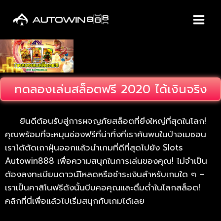
ทดลองเล่นสล็อตฟรี 2020 ได้เงินจริง
ยินดีต้อนรับสู่การผจญภัยสล็อตที่ยิ่งใหญ่ที่สุดในโลก!
คุณพร้อมที่จะหมุนช่องฟรีที่น่าทึ่งที่เราค้นพบในป่าอเมซอน
เราได้ตัดเถาฝุ่นออกแล้วนำเกมที่ดีที่สุดไปยัง Slots
Autowin888 เพื่อความสนุกในการเล่นของคุณ! ไม่จำเป็น
ต้องลงทะเบียนดาวน์โหลดหรือชำระเงินสำหรับเกมใด ๆ –
เราเป็นคาสิโนฟรีดังนั้นบีบคอคุณและดื่มด่ำในโลกสล็อต!
คลิกที่นี่เพื่อแล้วไปเริ่มสนุกกับเกมได้เลย