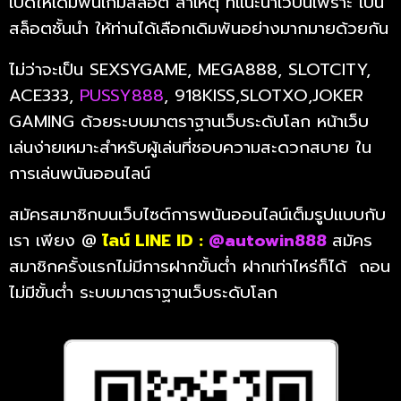
เปิดให้เดิมพันเกมสล็อต สาเหตุ ที่แนะนำเว็บนี้เพราะ เป็น
สล็อตชั้นนำ ให้ท่านได้เลือกเดิมพันอย่างมากมายด้วยกัน
ไม่ว่าจะเป็น SEXSYGAME, MEGA888, SLOTCITY,
ACE333,
PUSSY888
, 918KISS,SLOTXO,JOKER
GAMING ด้วยระบบมาตราฐานเว็บระดับโลก หน้าเว็บ
เล่นง่ายเหมาะสำหรับผู้เล่นที่ชอบความสะดวกสบาย ใน
การเล่นพนันออนไลน์
สมัครสมาชิกบนเว็บไซต์การพนันออนไลน์เต็มรูปแบบกับ
เรา เพียง @
ไลน์ LINE ID :
@autowin888
สมัคร
สมาชิกครั้งแรกไม่มีการฝากขั้นต่ำ ฝากเท่าไหร่ก็ได้ ถอน
ไม่มีขั้นต่ำ ระบบมาตราฐานเว็บระดับโลก