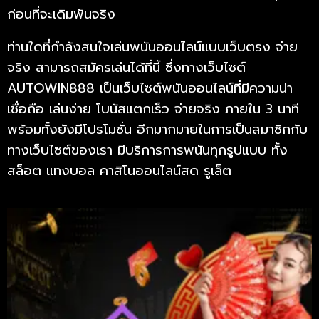
ก่อนที่จะเดิมพันจริง
ท่านใดที่กำลังสนใจเล่นพนันออนไลน์แบบเว็บตรง จ่าย
จริง สามารถสมัครเล่นได้ที่นี้ ซึ่งทางเว็บไซต์
AUTOWIN888 เป็นเว็บไซต์พนันออนไลน์ที่มีความน่า
เชื่อถือ เล่นง่าย โบนัสแตกเร็ว จ่ายจริง ภายใน 3 นาที
พร้อมทั้งยังมีโปรโมชั่น อีกมากมายในการเป็นสมาชิกกับ
ทางเว็บไซต์ของเรา มีบริการการพนันทุกรูปแบบ ทั้ง
สล็อต แทงบอล คาสิโนออนไลน์สด รูเล็ต