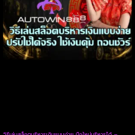
วิธีเล่นสล็อตบริหารเงินแบบง่าย มือใหม่บริหารได้ –