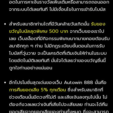
อดในการหาเงินรางวัลเพิ่มเติมหรือสามารถถอนออก
จากระบบได้เลยทันที ไม่มีเงื่อนไขในการเข้ารับโบนัส
สำหรับสมาชิกท่านใดที่มีวันคล้ายวันเกิดนั้น
รับของ
ขวัญโบนัสสุดพิเศษ 500 บาท
จากเว็บของเราไป
เลย เว็บสล็อตที่มีกิจกรรมพิเศษมากมายคอยต้อนรับ
สมาชิกทุก ๆ ท่าน ไม่มีกฎระเบียบขั้นตอนในการรับ
โบนัสที่วุ่นวาย จะเป็นเครดิตที่เติมเงินให้ท่านในระบบ
โดยอัตโนมัติเลยทันที มั่นใจได้เลยว่าของขวัญชิ้นนี้
ถูกใจท่านอย่างแน่นอน
อีกโปรโมชั่นสุดเด่นของเว็บ Autowin 888 นั้นคือ
การคืนยอดเสีย 5% ทุกเดือน
ซึ่งสำหรับสมาชิกที่
ช่วงเดือนนั้นมีดวงที่ไม่ดี และเสียเงินลงทุนไปนั้น ไม่
ต้องกังวลเลยว่าเงินที่เสียไปจะเสียเลย ท่านจะได้คืน
ยอดเสียจากยอดเสียของท่านทั้งหมด ซึ่งจะสามารถ