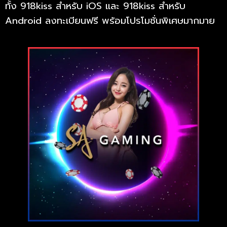
ทั้ง 918kiss สำหรับ iOS และ 918kiss สำหรับ
Android ลงทะเบียนฟรี พร้อมโปรโมชั่นพิเศษมากมาย