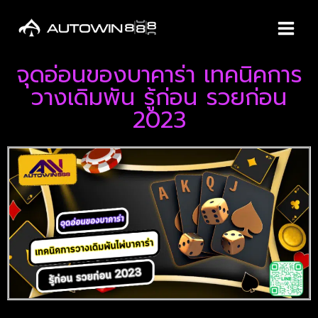
จุดอ่อนของบาคาร่า เทคนิคการ
วางเดิมพัน รู้ก่อน รวยก่อน
2023