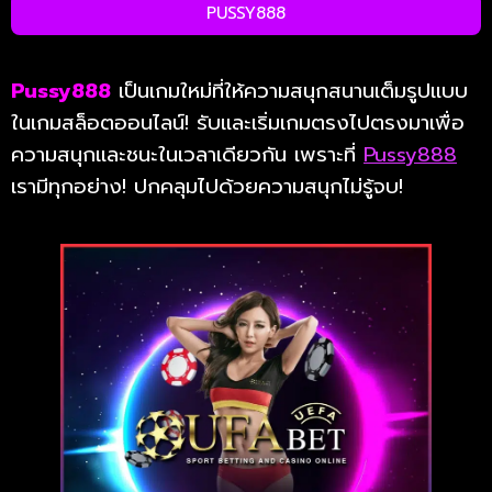
PUSSY888
Pussy888
เป็นเกมใหม่ที่ให้ความสนุกสนานเต็มรูปแบบ
ในเกมสล็อตออนไลน์! รับและเริ่มเกมตรงไปตรงมาเพื่อ
ความสนุกและชนะในเวลาเดียวกัน เพราะที่
Pussy888
เรามีทุกอย่าง! ปกคลุมไปด้วยความสนุกไม่รู้จบ!