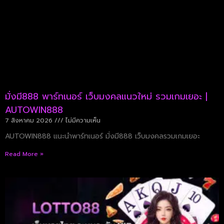
มั่งมี888 พาร์ทเนอร์ เว็บมงคลแนวใหม่ รวมเกมเยอะ |
AUTOWIN888
7 สิงหาคม 2026
ไม่มีความเห็น
AUTOWIN888 แนะนำพาร์ทเนอร์ มั่งมี888 เว็บมงคลรวมเกมเยอะ
Read More »