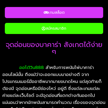
เกมสล็อต
สมัครสมาชิก
จุดอ่อนของบาคาร่า สังเกตได้ง่าย
ๆ
ออโต้วิน888
สำหรับการพนันไพ่บาคาร่า
ออนไลน์นั้น ถึง
แม้ว่าจะออกแบบมาอย่างดี จาก
โปรแกรมเมอร์มืออาชีพมากมายขนาดไหน แต่สุดท้ายก็
ต้องมี จุดอ่อนหรือมีช่องโหว่ อยู่ดี ซึ่งแต่ละเกมแต่ละ
ค่ายแต่ละเว็บไซต์ จะมีจุดอ่อนที่แตกต่างกันออกไป
แน่นอนว่าหากนักพนันสามารถคำนวณ เรื่องของจุดอ่อน