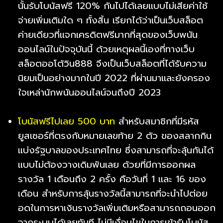
นั้นรับโบนัสฟรี 120% กันไปได้เลยแบบไม่เสียค่าใช้
จ่ายเพิ่มเติมใด ๆ ทั้งสิ้น เรียกได้ว่าเป็นเว็บสล็อต
ค่ายเดียวที่แจกเครดิตฟรีมากที่สุดของเว็บพนัน
ออนไลน์ในปัจจุบันนี้ ด้วยเหตุผลนี้เองที่ทางเว็บ
สล็อตออโต้วิน888 จึงเป็นเว็บสล็อตที่ได้รับความ
นิยมเป็นอย่างมากในปี 2022 ที่ผ่านมาและยังครอง
ใจเหล่านักพนันออนไลน์จนถึงปี 2023
โบนัสฟรีไปเลย 500 บาท
สำหรับสมาชิกที่มีรหัส
ยูสเซอร์ที่ตรงกับหมายเลขท้าย 2 ตัว ของสลากกิน
แบ่งรัฐบาลของประเทศไทย ซึ่งสามารถที่จะลุ้นกันได้
แบบไม่ต้องวางเดิมพันเลย ด้วยที่มีการออกผล
รางวัล 1 เดือนถึง 2 ครั้ง คือวันที่ 1 และ 16 ของ
เดือน สำหรับการลุ้นรางวัลนี้สามารถที่จะนำไปต่อย
อดในการหาเงินรางวัลเพิ่มเติมหรือสามารถถอนออก
จากระบบได้เลยทันที ไม่มีเงื่อนไขในการเข้ารับโบนัส