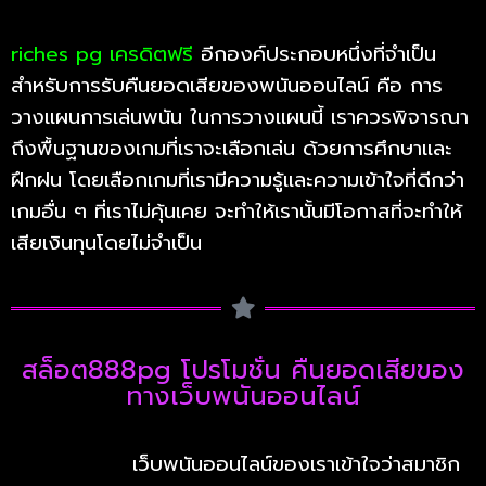
riches pg เครดิตฟรี
อีกองค์ประกอบหนึ่งที่จำเป็น
สำหรับการรับคืนยอดเสียของพนันออนไลน์ คือ การ
วางแผนการเล่นพนัน ในการวางแผนนี้ เราควรพิจารณา
ถึงพื้นฐานของเกมที่เราจะเลือกเล่น ด้วยการศึกษาและ
ฝึกฝน โดยเลือกเกมที่เรามีความรู้และความเข้าใจที่ดีกว่า
เกมอื่น ๆ ที่เราไม่คุ้นเคย จะทำให้เรานั้นมีโอกาสที่จะทำให้
เสียเงินทุนโดยไม่จำเป็น
สล็อต888pg โปรโมชั่น คืนยอดเสียของ
ทางเว็บพนันออนไลน์
เว็บพนันออนไลน์ของเราเข้าใจว่าสมาชิก