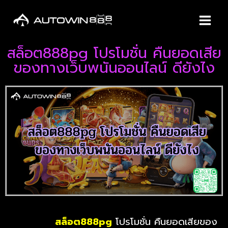
สล็อต888pg โปรโมชั่น คืนยอดเสีย
ของทางเว็บพนันออนไลน์ ดียังไง
สล็อต888pg
โปรโมชั่น คืนยอดเสียของ