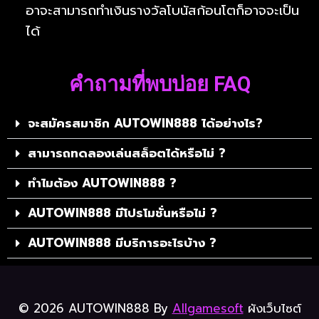
อาจะสามารถทำเงินรางวัลโบนัสก้อนโตก็อาจจะเป็น
ได้
คำถามที่พบบ่อย FAQ
จะสมัครสมาชิก AUTOWIN888 ได้อย่างไร?
สามารถทดลองเล่นสล็อตได้หรือไม่ ?
ทำไมต้อง AUTOWIN888 ?
AUTOWIN888 มีโปรโมชั่นหรือไม่ ?
AUTOWIN888 มีบริการอะไรบ้าง ?
© 2026 AUTOWIN888 By
Allgamesoft
ผังเว็บไซต์