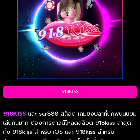
918KISS
918KISS
และ scr888 สล็อต เกมยิงปลาที่นักพนันนิยม
เล่นกันมาก ต้องการดาวน์โหลดสล็อต 918kiss ล่าสุด
ทั้ง 918kiss สำหรับ iOS และ 918kiss สำหรับ