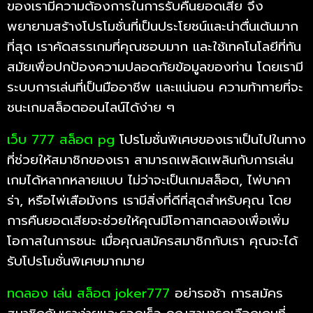
ของเรามีความต้องการในการรับคืนยอดเสีย จึง
พยายามสร้างโปรโมชั่นที่เป็นประโยชน์และน่าตื่นเต้นมาก
ที่สุด เราคัดสรรเกมที่คุณชอบมาก และใช้เทคโนโลยีที่ทัน
สมัยเพื่อปกป้องความปลอดภัยข้อมูลของท่าน โดยเรามี
ระบบการเล่นที่เป็นมืออาชีพ และแน่นอน ความท้าทายที่จะ
ชนะเกมสล็อตออนไลน์ได้ง่าย ๆ
เว็บ 777 สล็อต pg
โปรโมชั่นพิเศษของเราเป็นไปในทาง
ที่ช่วยให้สมาชิกของเรา สามารถเพลิดเพลินกับการเล่น
เกมได้หลากหลายแบบ ไม่ว่าจะเป็นเกมสล็อต, ไพ่บาคา
ร่า, หรือไพ่เสือมังกร เรามีสิ่งที่ดีที่สุดสำหรับคุณ โดย
การคืนยอดเสียจะช่วยให้คุณมีโอกาสทดลองเพื่อเพิ่ม
โอกาสในการชนะ
เมื่อคุณสมัครสมาชิกกับเรา คุณจะได้
รับโปรโมชั่นพิเศษมากมาย
ทดลอง เล่น สล็อต joker777
อย่ารอช้า การสมัคร