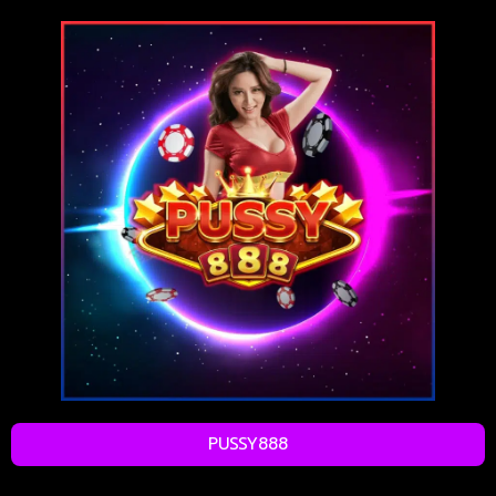
PUSSY888