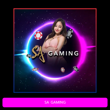
SA GAMING