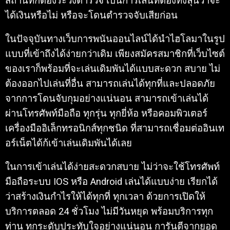
สถานที่ก็ต้องระวังตำรวจ เป็นการเล่นที่ต้องทั้งลุ้นว่าจะ
ได้เงินหรือไม่ หรือจะโดนตำรวจจับเสียก่อน
ในปัจจุบันทางเว็บการพนันออนไลน์ได้นำไฮโลมาในรูป
แบบที่เข้าถึงได้ง่ายกว่าเดิม เพียงสมัครสมาชิกที่เว็บไซต์
ของเราก็พร้อมที่จะเล่นเดิมพันได้แบบสะดวก สบาย ไม่
ต้องออกไปเล่นที่อื่น สามารถเล่นได้ทุกที่และปลอดภัย
จากการโดนจับกุมอย่างแน่นอน สามารถเข้าเล่นได้
ผ่านโทรศัพท์มือถือ ทุกรุ่น ทุกยี่ห้อ หรือคอมพิวเตอร์
เครื่องมืออิเล็กทรอนิกส์ทุกชนิด ที่สามารถเชื่อมต่ออินเท
อร์เน็ตได้ก้เข้าเล่นเดิมพันได้เลย
ในการเข้าเล่นได้ง่ายสะดวกสบาย ไม่ว่าจะใช้โทรศัพท์
มือถือระบบ IOS หรือ Android เล่นได้แบบง่าย เรียกได้
ว่าสร้างเงินกำไรให้ได้ทุกที่ ทุกเวลา ด้วยการเปิดให้
บริการตลอด 24 ชั่วโมง ไม่มีวันหยุด พร้อมบริการทุก
ท่าน ทุกระดับประทับใจอย่างแน่นอน การันตีจากยอด