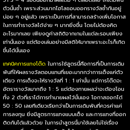
ตัวนั้นซ้ำ เพราะส่วนมากไฮโลชอบออกรางวัลซ้ำกันอยู่
บ่อย ๆ อยู่แล้ว เพราะเป็นการที่สามารถสร้างเพิ่มโอกาส
ในการทำรางวัลได้ง่าย ๆ มากยิ่งขึ้น โดยไม่ต้องคิด
อะไรมากเลย เพียงดูค่าสถิติจากเกมในแต่ละรอบเพียง
เท่านั้นเอง แต่ต้องเล่นอย่างมีสติให้มากเพราะอะไรก็เกิด
ขึ้นได้นั้นเอง
เทคนิคการแทงโต๊ด
ในการใช้สูตรนี้คือการที่เป็นการเดิม
พันที่ให้ผลรางวัลตอบแทนที่เยอะมากกว่าการเต็งแค่ตัว
เดียว การเต็งจะให้รางวัลที่ 1 : 1 เท่านั้น แต่การโต๊ดจะ
อัตรารางวัลมากถึง 1 : 5 แต่ต้องทายผลว่าจะต้องโอน
ทั้ง 2 ตัวที่เราได้การทำนายผลไว้นั้นเอง โอกาสออกได้
50 : 50 เลยทีเดียวเรียกว่าเป็นการเดิมพันที่ควรค่าแค่
การลงทุน ยิ่งมีสูตรการแทงแบบเต็ง และการแทงที่ออก
ติดกันได้แล้วด้วย ในการนำสูตรนี้มาใช้เลยไม่ใช่เรื่อง