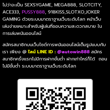
ไม่ว่าจะเป็น SEXSYGAME, MEGA888, SLOTCITY,
ACE333,
PUSSY888
, 918KISS,SLOTXO,JOKER
GAMING ด้วยระบบมาตราฐานเว็บระดับโลก หน้าเว็บ
เล่นง่ายเหมาะสำหรับผู้เล่นที่ชอบความสะดวกสบาย ใน
การเล่นพนันออนไลน์
สมัครสมาชิกบนเว็บไซต์การพนันออนไลน์เต็มรูปแบบกับ
เรา เพียง @
ไลน์ LINE ID :
@autowin888
สมัคร
สมาชิกครั้งแรกไม่มีการฝากขั้นต่ำ ฝากเท่าไหร่ก็ได้ ถอน
ไม่มีขั้นต่ำ ระบบมาตราฐานเว็บระดับโลก