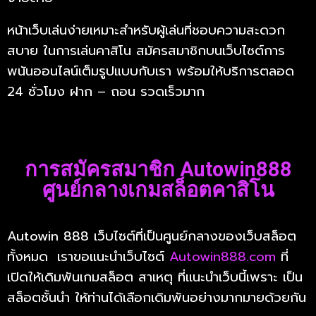
หน้าเว็บเล่นง่ายเหมาะสำหรับผู้เล่นที่ชอบความสะดวก
สบาย ในการเล่นคาสิโน สมัครสมาชิกบนเว็บไซต์การ
พนันออนไลน์เต็มรูปแบบกับเรา พร้อมให้บริการตลอด
24 ชั่วโมง ฝาก – ถอน รวดเร็วมาก
การสมัครสมาชิก Autowin888
ศูนย์กลางเกมสล็อตคาสิโน
Autowin 888 เว็บไซต์ที่เป็นศูนย์กลางของเว็บสล็อต
ทั้งหมด
เราขอแนะนำเว็บไซต์
Autowin888.com
ที่
เปิดให้เดิมพันเกมสล็อต สาเหตุ ที่แนะนำเว็บนี้เพราะ เป็น
สล็อตชั้นนำ ให้ท่านได้เลือกเดิมพันอย่างมากมายด้วยกัน