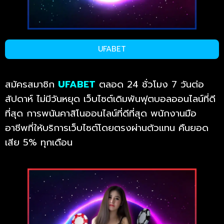
UFABET
สมัครสมาชิก
UFABET
ตลอด 24 ชั่วโมง 7 วันต่อ
สัปดาห์ ไม่มีวันหยุด เว็บไซต์เดิมพันฟุตบอลออนไลน์ที่ดี
ที่สุด การพนันคาสิโนออนไลน์ที่ดีที่สุด พนักงานมือ
อาชีพที่ให้บริการเว็บไซต์โดยตรงผ่านตัวแทน คืนยอด
เสีย 5% ทุกเดือน