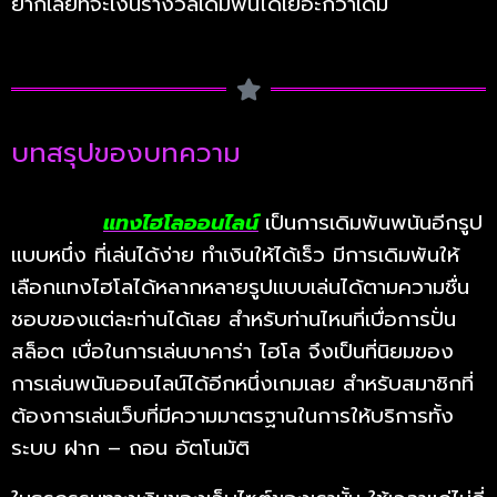
ยากเลยที่จะเงินรางวัลเดิมพันได้เยอะกว่าเดิม
บทสรุปของบทความ
แทงไฮโลออนไลน์
เป็นการเดิมพันพนันอีกรูป
แบบหนึ่ง ที่เล่นได้ง่าย ทำเงินให้ได้เร็ว มีการเดิมพันให้
เลือกแทงไฮโลได้หลากหลายรูปแบบเล่นได้ตามความชื่น
ชอบของแต่ละท่านได้เลย สำหรับท่านไหนที่เบื่อการปั่น
สล็อต เบื่อในการเล่นบาคาร่า ไฮโล จึงเป็นที่นิยมของ
การเล่นพนันออนไลน์ได้อีกหนึ่งเกมเลย สำหรับสมาชิกที่
ต้องการเล่นเว็บที่มีความมาตรฐานในการให้บริการทั้ง
ระบบ ฝาก – ถอน อัตโนมัติ