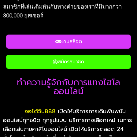
สมาชิกที่เล่นเดิมพันกับทางค่ายของเราที่มีมากกว่า
300,000 ยูสเซอร์
เกมสล็อต
สมัครสมาชิก
ทำความรู้จักกับการแทงไฮโล
ออนไลน์
ออโต้วิน888
เปิดให้บริการการเดิมพันพนัน
ออนไลน์ทุกชนิด ทุกรูปแบบ บริการทางเลือกใหม่ ในการ
เลือกเล่นเกมคาสิโนออนไลน์ เปิดให้บริการตลอด 24