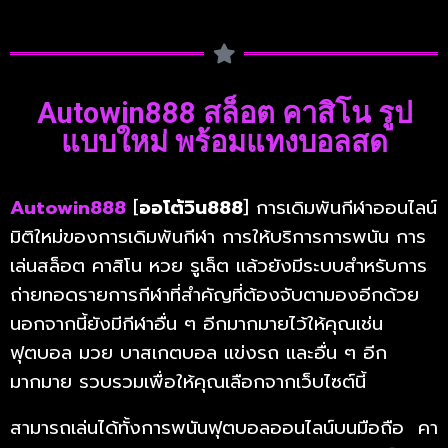
Autowin888 สล็อต คาสิโน รูป
แบบใหม่ พร้อมแทงบอลสด
Autowin888
[
ออโต้วิน888
] การเดิมพันกีฬาออนไลน์
มิติใหม่ของการเดิมพันกีฬา
การให้บริการการพนัน การ
เล่นสล็อต คาสิโน หวย รูเล็ต แล้วยังมีระบบสำหรับการ
ถ่ายทอดรายการกีฬาที่สำคัญที่ต้องจับตามองอีกด้วย
นอกจากนี้ยังมีกีฬาอื่น ๆ อีกมากมายไว้ให้คุณเช่น
ฟุตบอล มวย บาสเกตบอล แข่งรถ และอื่น ๆ อีก
มากมาย รวบรวมเพื่อให้คุณเลือกจากเว็บไซต์นี้
สามารถเล่นได้ทั้งการพนันฟุตบอลออนไลน์บนมือถือ คา