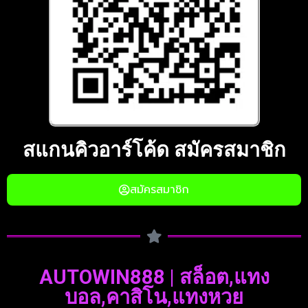
สแกนคิวอาร์โค้ด สมัครสมาชิก
สมัครสมาชิก
AUTOWIN888 | สล็อต,แทง
บอล,คาสิโน,แทงหวย