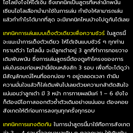
ไฮโลยังไงให้ได้เงิน ซึ่งเทคนิคเป็นสูตรที่เหล่านักพนัน
เซียนไฮโลเลือกนำมาใช้ในการเล่น ทำยังให้สามารถเล่น
แล้วทำกำไรได้มากที่สุด จะมีเทคนิคไหนบ้างไปดูกันได้เลย
เทคนิคการเล่นแบบเต็งตัวเดียวเพื่อความชัวร์
ในสูตรนี้
จะแนะนำการเต็งตัวเดียว ให้ได้เงินแบบชัวร์ ๆ ทุกท่าน
ทราบดีว่า ไฮโลนั้น จะมีลูกเต๋าอยู่ 3 ลูกที่ทำการทอยวาง
เดิมพันพนัน ซึ่งการเล่นสูตรนี้ต้องดูเค้าโครงของการ
เล่นในรอบก่อนหน้านี้ย้อนหลังสัก 3 รอบ เพื่อที่จะได้ดูว่า
มีสัญลักษณ์ไหนที่ออกบ่อย ๆ อยู่ตลอดเวลา ถ้ามีม
ความมั่นใจแล้วก็ใส่เดิมพันไปเลยด้วยความกล้าตัดสินใจ
แน่นอนว่าลูกเต๋า มี 3 หน้า การทายผลมีแค่ 1 – 6 ยังไง
ก็ต้องมีโอกาสออกตัวซ้ำตัวเดิมอย่างแน่นอน ต้องคอย
สังเกตให้ดีก่อนการลงทุนทุกครั้งทุกรอบ
เทคนิคการแทงติดกัน
ในการนำสูตรนี้มาใช้คือการสังเกต
ว่า 3 – 4 รอบนี้ออกมาผลเดิม ๆ ตลอดเลย ให้เดิมพัน