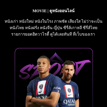
MOVIE | ดูหนังออนไลน์
หนังเก่า หนังใหม่ หนังในโรง ภาพชัด เสียงใส ไม่ว่าจะเป็น
หนังไทย หนังฝรั่ง หนังจีน ญี่ปุ่น ซีรี่ส์เกาหลี ซีรี่ส์ไทย
รายการยอดฮิตวาไรตี้ ดูได้เลยทันที ที่เว็บของเรา