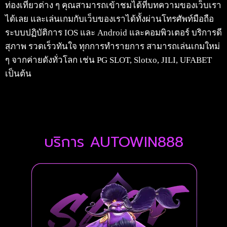
ท่องเที่ยวต่าง ๆ คุณสามารถเข้าชมได้ที่บทความของเว็บเรา
ได้เลย และเล่นเกมกับเว็บของเราได้ทั้งผ่านโทรศัพท์มือถือ
ระบบปฏิบัติการ IOS และ Android และคอมพิวเตอร์ บริการดี
สุภาพ รวดเร็วทันใจ ทุกการทำรายการ สามารถเล่นเกมใหม่
ๆ จากค่ายดังทั่วโลก เช่น PG SLOT, Slotxo, JILI, UFABET
เป็นต้น
บริการ AUTOWIN888