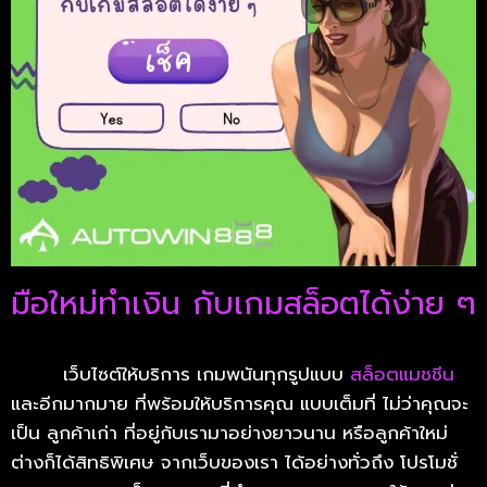
มือใหม่ทำเงิน กับเกมสล็อตได้ง่าย ๆ
เว็บไซต์ให้บริการ เกมพนันทุกรูปแบบ
สล็อตแมชชีน
และอีกมากมาย ที่พร้อมให้บริการคุณ แบบเต็มที่ ไม่ว่าคุณจะ
เป็น ลูกค้าเก่า ที่อยู่กับเรามาอย่างยาวนาน หรือลูกค้าใหม่
ต่างก็ได้สิทธิพิเศษ จากเว็บของเรา ได้อย่างทั่วถึง โปรโมชั่