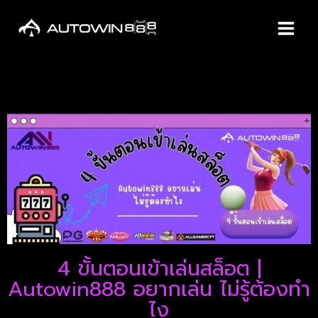
4 ขั้นตอนเข้าเล่นสล็อต |
Autowin888 อยากเล่น ไม่รู้ต้องทำ
ไง