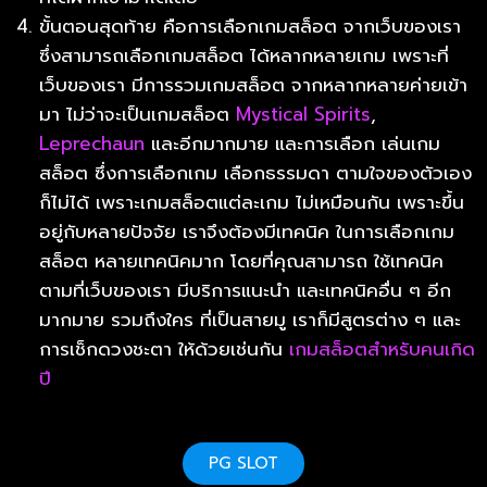
ขั้นตอนสุดท้าย คือการเลือกเกมสล็อต จากเว็บของเรา
ซึ่งสามารถเลือกเกมสล็อต ได้หลากหลายเกม เพราะที่
เว็บของเรา มีการรวมเกมสล็อต จากหลากหลายค่ายเข้า
มา ไม่ว่าจะเป็นเกมสล็อต
Mystical Spirits
,
Leprechaun
และอีกมากมาย และการเลือก เล่นเกม
สล็อต ซึ่งการเลือกเกม เลือกธรรมดา ตามใจของตัวเอง
ก็ไม่ได้ เพราะเกมสล็อตแต่ละเกม ไม่เหมือนกัน เพราะขึ้น
อยู่กับหลายปัจจัย เราจึงต้องมีเทคนิค ในการเลือกเกม
สล็อต หลายเทคนิคมาก โดยที่คุณสามารถ ใช้เทคนิค
ตามที่เว็บของเรา มีบริการแนะนำ และเทคนิคอื่น ๆ อีก
มากมาย รวมถึงใคร ที่เป็นสายมู เราก็มีสูตรต่าง ๆ และ
การเช็กดวงชะตา ให้ด้วยเช่นกัน
เกมสล็อตสำหรับคนเกิด
ปี
PG SLOT