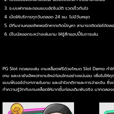
ระบบฝากและถอนแบบอัตโนมัติ รวดเร็วทันใจ
เปิดให้บริการทุกวันตลอด 24 ชม. ไม่มีวันหยุด
มีทีมงานคอยซัพพอร์ทหากเกิดปัญหา สามารถติดต่อได้ตล
มีโบนัสออกระหว่างเล่นเกม ให้รู้สึกแฮปปี้ในการเล่น
PG Slot ทดลองเล่น เกมสล็อตฟรีด้วยโหมด Slot Demo ทำให้
เกม และเรายังอัพเดทเกมใหม่ก่อนใครอย่างแน่นอน เพื่อไม่ให้ค
แบบฟิเจอร์ต่างๆภายในเกม และเข้าใจกติกาและการจ่ายเงิน ซึ่ง
ทำความรู้จักกับเกมสล็อตให้มากขึ้นก่อนเดิมพันจริง มาทดลองเล่