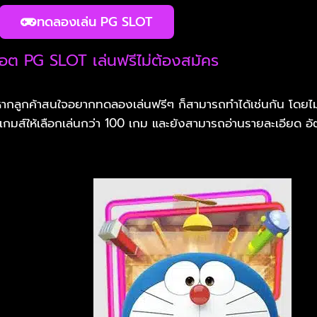
ทดลองเล่น PG SLOT
อต PG SLOT เล่นฟรีไม่ต้องสมัคร
กลูกค้าสนใจอยากทดลองเล่นฟรีๆ ก็สามารถทำได้เช่นกัน โดยไม่ต้
กมส์ให้เลือกเล่นกว่า 100 เกม และยังสามารถอ่านรายละเอียด อัตรา