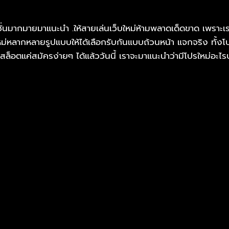
รโมชั่นมากมายมาแนะนำ .ให้สายเล่นเว็บใหม่ห้ามพลาดเด็ดขาด เพรา
หม่หลากหลายรูปแบบให้ได้เลือกรับกันแบบถ้วนหน้า แจกจริง ทั้งโป
็อตแค่สมัครง่ายๆ ได้แล้ววันนี้ เราจะมาแนะนำว่ามีโปรใหม่อะไร