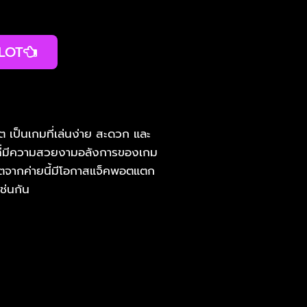
SLOT
 เป็นเกมที่เล่นง่าย สะดวก และ
ฟคที่มีความสวยงามอลังการของเกม
็อตจากค่ายนี้มีโอกาสแจ็คพอตแตก
ช่นกัน