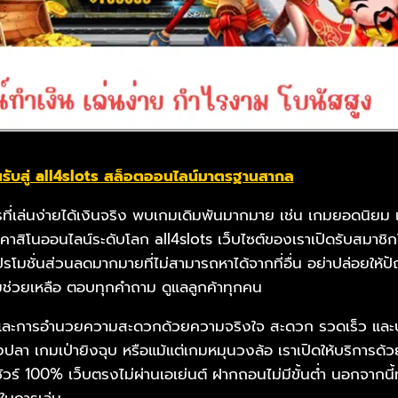
นรับสู่ all4slots สล็อตออนไลน์มาตรฐานสากล
ี่เล่นง่ายได้เงินจริง พบเกมเดิมพันมากมาย เช่น เกมยอดนิยม เช
ปคาสิโนออนไลน์ระดับโลก all4slots เว็บไซต์ของเราเปิดรับสมา
โปรโมชั่นส่วนลดมากมายที่ไม่สามารถหาได้จากที่อื่น อย่าปล่อยใ
มช่วยเหลือ ตอบทุกคำถาม ดูแลลูกค้าทุกคน
ร และการอำนวยความสะดวกด้วยความจริงใจ สะดวก รวดเร็ว และป
เกมยิงปลา เกมเป่ายิงฉุบ หรือแม้แต่เกมหมุนวงล้อ เราเปิดให้บริกา
ร์ 100% เว็บตรงไม่ผ่านเอเย่นต์ ฝากถอนไม่มีขั้นต่ำ นอกจากนี
กในการเล่น