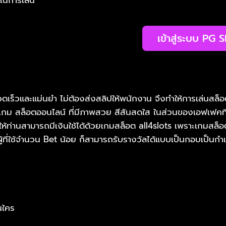
เข้าสู่ระบบ PG 
เร็วและแม่นยำ ไม่ต้องส่งสลิปให้พนักงาน จึงทำให้การเล่นสล็อต
นชอบเกม สล็อตออนไลน์ ที่มีภาพสวย สีสันสดใส ในส่วนของเอฟเ
ให้ท่านสามารถมีเงินใช้ได้ด้วยเกมสล็อต all4slots เพราะเกมสล
็นผู้ที่ใช้จำนวน Bet น้อย ก็สามารถรับรางวัลได้แบบเป็นกอบเป็นกำเ
นใคร