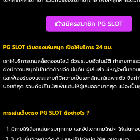
สมัครสมาชิก PG SLOT
PG SLOT เว็บตรงเล่นสนุก เปิดให้บริการ 24 ชม.
เราให้บริการเกมสล็อตออนไลน์ ด้วยระบบอัตโนมัติ ทำรายการรวด
ยังมีความสนุกไปในตัวด้วยอีกเช่นกัน ผู้เล่นส่วนใหญ่จะชื่
และฟีเจอร์ของแต่ละเกมที่มีความเป็นเอกลักษณ์เฉพาะตัว จึงทำ
บ่อยที่สุด รวมถึงมีโบนัสเพิ่มเติมให้ผู้เล่นออกมากสุด แม้จะเป
การเล่นเว็บตรง PG SLOT ดีอย่างไร ?
มีเกมให้เลือกเล่นครบทุกเกม และอัปเดทเกมใหม่ๆ ให้เล่นก่อ
โปรโมชั่นจัดหนักจัดเต็ม และมีโปรใหม่ๆ ให้สมาชิกเสมอ