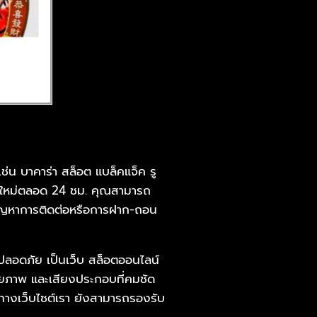
่น บาคาร่า สล็อต แบล็คแจ็ค รู
ชิกใหม่ตลอด 24 ชม. คุณสามารถ
ห้ปัญหาการติดต่อหรือการฝาก-ถอน
ลอดภัย เป็นเว็บ สล็อตออนไลน์
รด้วยภาพ และเสียงประกอบที่คมชัด
้ทางเว็บไซต์เรา ยังสามารถรองรับ