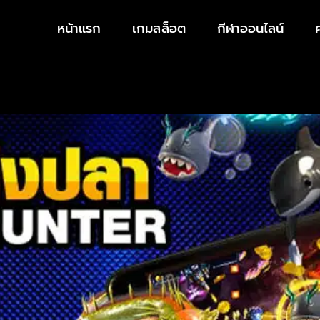
หน้าแรก
เกมสล็อต
กีฬาออนไลน์