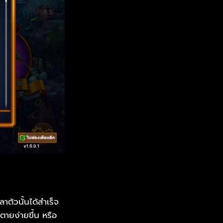
ตัวนั้นได้สำเร็จ
ายง่ายขึ้น หรือ