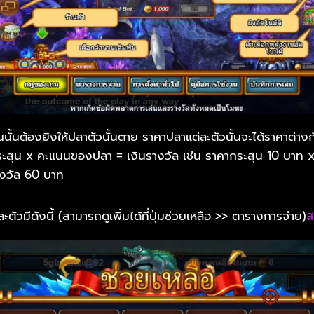
ินนั้นต้องยิงให้ปลาตัวนั้นตาย ราคาปลาแต่ละตัวนั้นจะได้ราคาต่า
ระสุน x คะแนนของปลา = เงินรางวัล เช่น ราคากระสุน 10 บาท x 
างวัล 60 บาท
ัวมีดังนี้ (สามารถดูเพิ่มได้ที่ปุ่มช่วยเหลือ >> ตารางการจ่าย)
ส