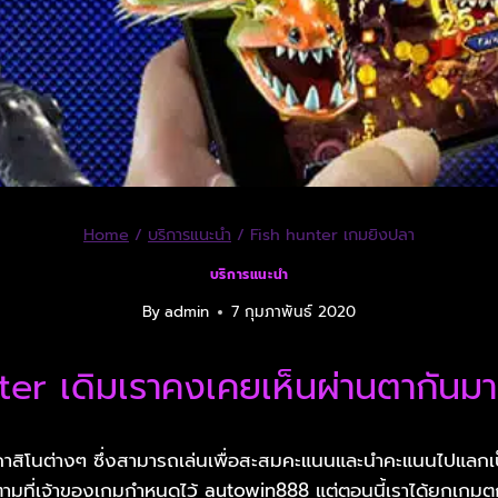
Home
/
บริการแนะนำ
/
Fish hunter เกมยิงปลา
บริการแนะนำ
By
admin
7 กุมภาพันธ์ 2020
ter เดิมเราคงเคยเห็นผ่านตากันมา
มคาสิโนต่างๆ ซึ่งสามารถเล่นเพื่อสะสมคะแนนและนำคะแนนไปแลก
ด้ตามที่เจ้าของเกมกำหนดไว้ autowin888 แต่ตอนนี้เราได้ยกเกม