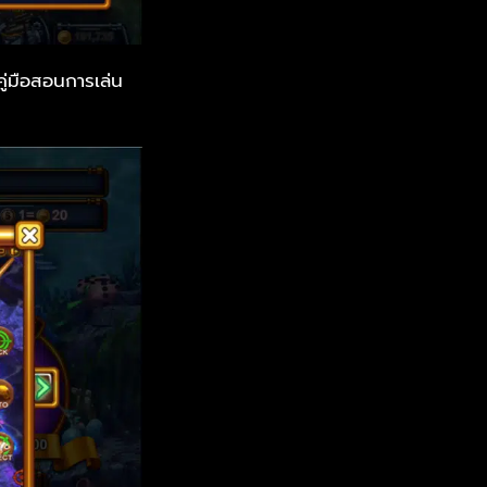
คู่มือสอนการเล่น