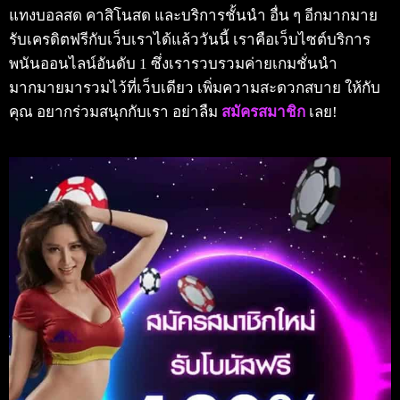
แทงบอลสด คาสิโนสด และบริการชั้นนำ อื่น ๆ อีกมากมาย
รับเครดิตฟรีกับเว็บเราได้แล้ววันนี้ เราคือเว็บไซต์บริการ
พนันออนไลน์อันดับ 1 ซึ่งเรารวบรวมค่ายเกมชั่นนำ
มากมายมารวมไว้ที่เว็บเดียว เพิ่มความสะดวกสบาย ให้กับ
คุณ อยากร่วมสนุกกับเรา อย่าลืม
สมัครสมาชิก
เลย!