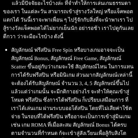
แล้วมีปัจจัยอะไรบ้างล่ะ ที่จำทำให้การเล่นเกมธรรมดา
ของเรา ในแต่ละวัน สามารถเข้าสู่รางวัลใหญ่ หรือแจ็คพอต
แตกได้ วันนี้เราจะพาเพื่อน ๆ ไปรู้จักกับสิ่งที่จะนำพาเรา ไป
สู้รางวัลแจ็คพอตได้ไม่ยากเย็นนัก อย่ารอช้า เราไปดูกันเลย
ดีกวา ว่าจะมีอะไรบ้าง ดังนี้
สัญลักษณ์ ฟรีสปิน Free Spin หรือบางเกมอาจจะเป็น
สัญลักษณ์ Bonus, สัญลักษณ์ Free Game, สัญลักษณ์
Scatter ขึ้นอยู่กับว่าเกมจะใช้ สัญลักษณ์ไหน ในการแทน
การได้รับฟรีสปิน หรือมินิเกม ส่วนมากสัญลักษณ์เหล่านี้
จะต้องได้รับสัญลักษณ์ จำนวน 3, 4, 5 สัญลักษณ์ขึ้นไป
แล้วแต่ว่าเกมนั้น จะมีกติกาอย่างไร จะทำให้คุณเข้าสู่
โหมด ฟรีสปิน ซึ่งการได้ฟรีสปิน ก็เปรียบเสมือนการ ที่
เราได้เล่นเกม ผ่านระบบออโต้สปิน โดยที่ไม่เสียค่าใช้ต
จ่าย ในรอบที่ได้ฟรีสปิน หรืออาจะเป็นการเข้าสู่มินเกม
เช่น เกม ROMA ที่เมื่อสะสม สัญลักษณ์ Bonus ได้ครบ
ตามจำนวนที่กำหนด ก้จะเข้าสู่สังเวียนเพื่อสู้กับสิงโต