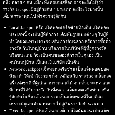
หนึ่ง หลาย ๆ คน แม้กะทั่ง คอเกมสล็อต อาจจะยังไม่รู้ว่า
รางวัล Jackpot มีอยู่ด้วยกัน 4 ประเภท จะมีอะไรบ้างนั้น
เดี๋ยวเราพาคุณไป ทำความรู้จักกัน
Local Jackpot หรือ แจ็คพอตเครือข่ายท้องถิ่น แจ็คพอต
ประเภทนี้ จะเป็นผู้ที่ทำการ เดิมพันรูปแบบต่าง ๆ ในผู้ที่
ทำโดยฌแพาะเจาะจง เช่น การจับฉลาก หรือการซื้อตั๋ว
รางวัล กันในหมู่บ้าน หรือภายในบริษัท ที่ผู้ที่ถูกรางวัล
หรือชนะเกม ก็จะเป็นคนขององค์การนั้น ๆ เอง เป็น
คนในหมู่บ้าน เป็นคนในบริษัท เป็นต้น
Network Jackpot แจ็คพอตเครือข่าย เป็นแจ็คพอต ยอด
นิยม ถ้าให้เข้าใจง่าย ๆ ก็จะเหมือนกับ รางวัลจากล็อตเต
อรี่ แห่งชาติ ที่ผู้เล่นสามารถเล่นได้ จากทั่วประเทศ และ
มีส่วนที่ได้รับรางวัล กันทั้งหมด แจ็คพอตเครือข่าย หรือ
รู้จักกันในชื่อ แจ็คพอตรวม เป็นแจ็คพอตที่ใหญ่ที่สุด
เพราะมีผู้เล่นจำนวนมาก ไปสู่เงินรางวัลจำนวนมาก
Fixed Jackpot เป็นแจ็คพอตเดียว ที่ไม่ผันผวน เป็นเเจ็ค