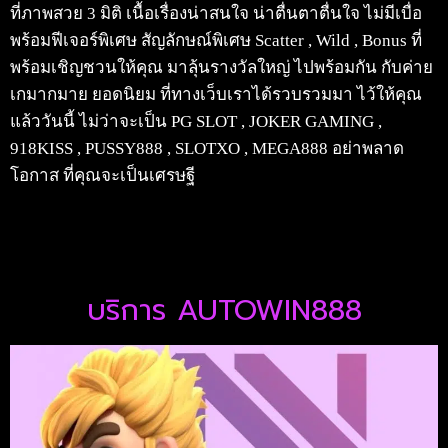
ที่ภาพสวย 3 มิติ เนื้อเรื่องน่าสนใจ น่าตื่นตาตื่นใจ ไม่มีเบื่อ
พร้อมฟีเจอร์พิเศษ สัญลักษณ์พิเศษ Scatter , Wild , Bonus ที่
พร้อมเชิญชวนให้คุณ มาลุ้นรางวัลใหญ่ ไปพร้อมกัน กับค่าย
เกมากมาย ยอดนิยม ที่ทางเว็บเราได้รวบรวมมา ไว้ให้คุณ
แล้ววันนี้ ไม่ว่าจะเป็น PG SLOT , JOKER GAMING ,
918KISS , PUSSY888 , SLOTXO , MEGA888 อย่าพลาด
โอกาส ที่คุณจะเป็นเศรษฐี
บริการ AUTOWIN888