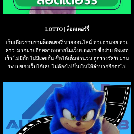
LOTTO | ล็อตเตอร์รี่
เว็บเดียวรวบรวมล็อตเตอรี่ หวยออนไลน์ หวยฮานอย หวย
ลาว มากมายอีกหลากหลายในเว็บของเรา ซื้อง่าย อัพเดท
เร็ว ไม่มีกั๊ก ไม่มีเลขอั้น ซื้อได้เต็มจำนวน ถูกรางวัลรับผ่าน
ระบบของเว็บได้เลย ไม่ต้องไปขึ้นเงินให้ลำบากอีกต่อไป