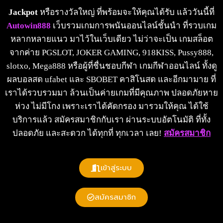
Jackpot
หรือรางวัลใหญ่ ที่พร้อมจะให้คุณได้รับ แล้ววันนี้ที่
Autowin888
เว็บรวมเกมการพนันออนไลน์ชั้นนำ ที่รวบเกม
หลากหลายแนว มาไว้ในเว็บเดียว ไม่ว่าจะเป็น เกมสล็อต
จากค่าย PGSLOT, JOKER GAMING, 918KISS, Pussy888,
slotxo, Mega888 หรือผู้ที่ชื่นชอบกีฬา เกมกีฬาออนไลน์ ทั้งดู
ผลบอลสด ufabet และ SBOBET คาสิโนสด และอีกมามาย ที่
เราได้รวบรวมมา ล้วนเป็นค่ายเกมที่มีคุณภาพ ปลอดภัยหาย
ห่วง ไม่มีโกง เพราะเราได้คัดกรอง มารวมให้คุณ ได้ใช้
บริการแล้ว สมัครสมาชิกกับเรา ผ่านระบบอัตโนมัติ ที่ทั้ง
ปลอดภัย และสะดวก ได้ทุกที่ ทุกเวลา เลย!
สมัครสมาชิก
เข้าสู่ระบบ
สมัครสมาชิก