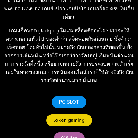
มากมาย ไม่ว่าจะเป็น บาคาร่า บาคาร่าเซ็กซี่ คาสิโนสด
ฟุตบอล แทงบอล เกมยิงปลา เกมบิงโก เกมสล็อต ครบในเว็บ
เดียว
เกมแจ็คพอต (Jackpot) ในเกมสล็อตคืออะไร ? เราจะให้
ความหมายทั่วไป ของคำว่า แจ็คพอตกันก่อนเลย ซึ่งคำว่า
แจ็คพอต โดยทั่วไปนั้น หมายถึง เงินกองกลางที่พอกขึ้น ทั้ง
จากการเล่นพนัน หรือโป๊กเกอร์รางวัลใหญ่ เงินพนันจำนวน
มาก รางวัลที่หนึ่ง หรืออาจหมายถึง การประสบความสำเร็จ
และในทางของเกม การพนันออนไลน์ เราก็ใช้อ้างอิงถึง เงิน
รางวัลจำนวนมาก นั่นเอง
PG SLOT
Joker gaming