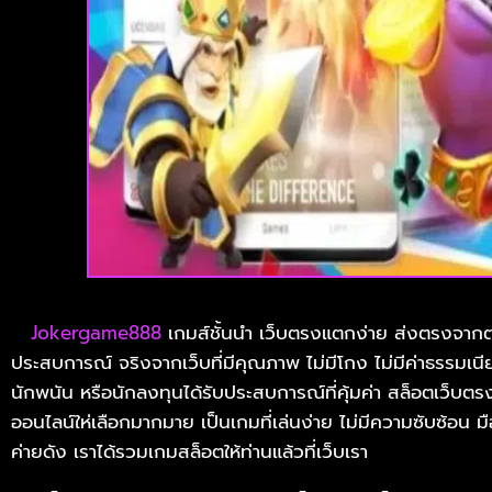
Jokergame888
เกมส์ชั้นนำ เว็บตรงแตกง่าย ส่งตรงจากต่าง
ประสบการณ์ จริงจากเว็บที่มีคุณภาพ ไม่มีโกง ไม่มีค่าธรรมเ
นักพนัน หรือนักลงทุนได้รับประสบการณ์ที่คุ้มค่า สล็อตเว็บต
ออนไลน์ให่เลือกมากมาย เป็นเกมที่เล่นง่าย ไม่มีความซับซ้อน มื
ค่ายดัง เราได้รวมเกมสล็อตให้ท่านแล้วที่เว็บเรา