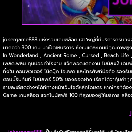
jokergame888 แห่งรวมเกมสล็อต เจ้าใหญ่ที่มีบริการครบวงจรที
มากกว่า 300 เกม มาเปิดให้บริการ ซึ่งในแต่ละเกมมีคุณภาพสู
In Wonderland , Ancient Rome , Cursed , Beach Life ,
เพลิดเพลิน ทุนน้อยทำไรงาม แจ็คพอตแตกงาน โบนัสx2 เดิมพันต่
ทั้งใน คอมพิวเตอร์ โน็ตบุ๊ค ไอแพด และโทรศัพท์มือถือ รองรั
ตอนนี้รับทันที โบนัสฟรี 50% ของยอดฝาก เรียกได้ว่าคุ้มค่าทุ
รายละเอียดต่างๆได้ทีทางหน้าเว็บไซต์หลักโดยตร หากใครที่ต้
Game เกมสล็อต แจกโบนัสฟรี 100 ที่สุดของผู้ให้บริการ สล็อต เ