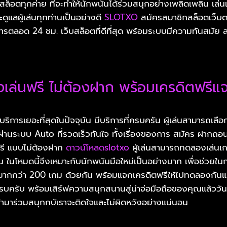
อตทุกค่าย ที่จะทำให้นักพนันได้ร่วมสนุกอย่างเพลิดเพลิน เล่นเ
ะดูแลผู้เล่นทุกท่านเป็นอย่างดี
SLOTXO
สมัครสมาชิกสล็อตเว็บตรง
ารตลอด 24 ชม. เว็บสล็อตที่ดีที่สุด พร้อมระบบมีความทันสมัย 
นฟรี ไม่ต้องฝาก พร้อมเครดิตฟรีแจก
ช้บริการเยอะที่สุดในปัจจุบัน มีบริการที่ครบครัน ผู้เล่นสามารถเลือ
่านระบบ Auto ที่รวดเร็วทันใจ ทั้งเรื่องของการ สมัคร ฝากถอ
ฟรี แบบไม่ต้องฝาก
ดาวน์โหลดslotxo
ผู้เล่นสามารถทดลองเล่นเก
ในโหมดนี้จึงเหมาะกับนักพนันมือใหม่เป็นอย่างมาก เพื่อช่วยในการ
มากกว่า 200 เกม ด้วยกัน พร้อมแจกเครดิตฟรีให้ไปทดลองกันแบบ
ครับ พร้อมเสิร์ฟความสนุกสนานสู่น่าจ่อมือถือของคุณแล้ววันนี
ข้ามาร่วมสนุกกบัเราจะติดใจและไม่ผิดหวังอย่างแน่นอน