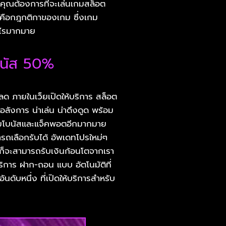
กคุณต้องการที่จะเล่นเกมสล็อต
ก็คือกฎกติกาของเกม ซึ่งเกม
อะไรมากมาย
บนัส 50%
ลด ภายในเว็ยเปิดให้บริการ สล็อต
ังการ น่าเล่น น่าดึงดูด พร้อม
ร้อมโบนัสและแจ็คพอตอีกมากมาย
รถเลือกรับได้ อัพเดทโปรใหม่ๆ
 ก็จะสามารถรับเงินก้อนโตจากเรา
ิการ ฝาก-ถอน แบบ อัตโนมัติที่
ดับหนึ่ง ที่เปิดให้บริการสำหรับ