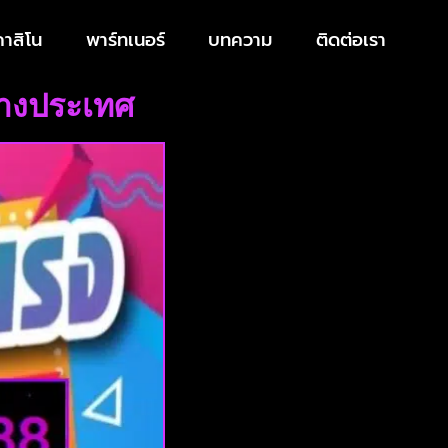
คาสิโน
พาร์ทเนอร์
บทความ
ติดต่อเรา
่างประเทศ