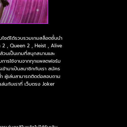
็บไซต์ได้รวบรวมเกมสล็อตชั้นนำ
m 2 , Queen 2 , Heist , Alive
้วนเป็นเกมที่สนุกสนานและ
องรับการใช้งานจากทุกแพลตฟอร์ม
เข้ามาเป้นสมาชิกกับเรา สมัคร
ต่ำ ผู้เล่นสามารถติดต่อสอบถาม
ล่นกับเราที่ เว็บตรง Joker