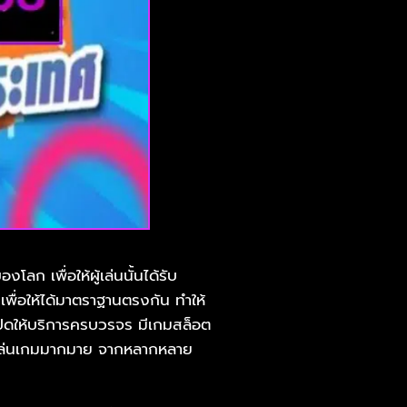
ก เพื่อให้ผู้เล่นนั้นได้รับ
พื่อให้ได้มาตราฐานตรงกัน ทำให้
เปิดให้บริการครบวรจร มีเกมสล็อต
เลือกเล่นเกมมากมาย จากหลากหลาย