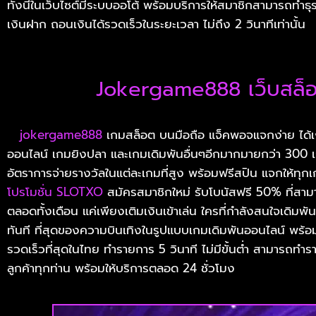
ทั้งนี้ในเว็บไซต์มีระบบออโต้ พร้อมบริการให้สมาชิกสามารถทำ
เงินฝาก ถอนเงินได้รวดเร็วในระยะเวลา ไม่ถึง 2 วินาทีเท่านั้น
Jokergame888 เว็บสล็อ
jokergame888
เกมสล็อต บนมือถือ แจ็คพอจแจกง่าย ได้เงิน
ออนไลน์ เกมยิงปลา และเกมเดิมพันอื่นๆอีกมากมายกว่า 300 เก
อัตราการจ่ายรางวัลในแต่ละเกมที่สูง พร้อมฟรีสปิน แจกให้ทุ
โปรโมชั่น SLOTXO
สมัครสมาชิกใหม่ รับโบนัสฟรี 50% ที่สามา
ตลอดทั้งเดือน แค่เพียงเติมเงินเข้าเล่น ใครที่กำลังสนใจเดิ
ทันที ที่สุดของความบินเทิงในรูปแบบเกมเดิมพันออนไลน์ พร้อม
รวดเร็วที่สุดในไทย ทำรายการ 5 วินาที ไม่มีขั้นต่ำ สามารถทำ
ลูกค้าทุกท่าน พร้อมให้บริการตลอด 24 ชั่วโมง