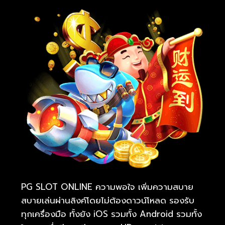
PG SLOT ONLINE ความพอใจ เพิ่มความสบาย
สบายเล่นผ่านลิงค์โดยไม่ต้องดาวน์โหลด รองรับ
ทุกเครื่องมือ ทั้งยัง iOS รวมทั้ง Android รวมทั้ง