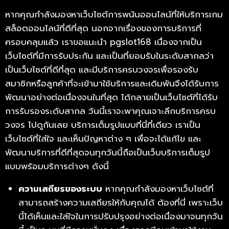
หากคุณกำลังมองหาเว็บไซต์การพนันออนไลน์ที่ให้บริการเกม
สล็อตออนไลน์ที่ดีที่สุด นอกจากเรื่องของการบริการที่
ครอบคลุมแล้ว เราขอแนะนำ pgslot168 เนื่องจากเป็น
เว็บไซต์ที่มีการรับประกัน และเป็นที่ยอมรับในระดับสากลว่า
เป็นเว็บไซต์ที่ดีที่สุด และมีบริการครบวงจรเพื่อรองรับ
สมาชิกหรือลูกค้าที่จะเข้ามาใช้บริการและเดิมพันจึงได้รับการ
พัฒนาอย่างต่อเนื่องจนในที่สุด ได้กลายเป็นเว็บไซต์ที่ได้รับ
การรับรองระดับสากล วันนี้เราจะพาคุณเจาะลึกบริการครบ
วงจร ไปดูกันเลย บริการเต็มรูปแบบที่นี่ที่เดียว เราเป็น
เว็บไซต์ที่ใส่ใจ และเห็นปัญหาต่าง ๆ เพื่อจะได้แก้ไข และ
พัฒนาบริการที่ดีที่สุดจนทุกวันนี้ถือเป็นเว็บบริการเต็มรูป
แบบพร้อมบริการต่างๆ ดังนี้
ความเสถียรของระบบ
หากคุณกำลังมองหาเว็บไซต์ที่
สามารถสร้างความเสถียรให้กับคุณได้ ต้องที่นี่ เพราะเว็บ
นี้ได้เห็นและใส่ใจในการปรับปรุงอย่างต่อเนื่องมาจนทุกวัน