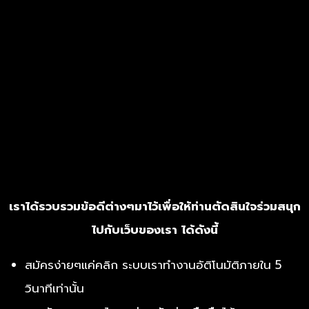
เราได้รวบรวมข้อดีต่างๆมาไว้เพื่อให้ท่านตัดสินใจร่วมสนุก
ไปกับเว็บของเรา ได้ดังนี้
สมัครง่ายๆแค่คลิก ระบบเราทำงานอัติโนมัติภายใน 5
วินาทีเท่านั้น