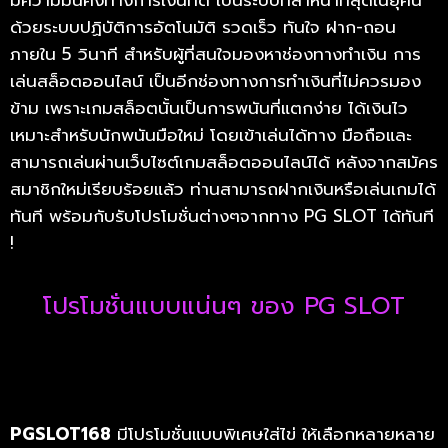
มีความมั่นคงทางการเงินที่ดี เป็นระบบที่ล้ำหน้าที่สุดในยุคนี้
ด้วยระบบปฏิบัติการอัตโนมัติ รวดเร็ว ทันใจ ฝาก-ถอน
ภายใน 5 วินาที สำหรับผู้ที่สนใจมองหาช่องทางทำเงิน การ
เล่นสล็อตออนไลน์ เป็นอีกช่องทางการทำเงินที่ไม่ควรมอง
ข้าม เพราะเกมสล็อตนั้นเป็นการพนันที่แตกง่าย ได้เงินไว
เหมาะสำหรับนักพนันมือใหม่ โดยเข้าเล่นได้ทาง มือถือและ
สามารถเล่นผ่านเว็บไซต์เกมสล็อตออนไลน์ได้ หลังจากสมัคร
สมาชิกใหม่เรียบร้อยแล้ว ท่านสามารถฝากเงินหรือเล่นเกมได้
ทันที พร้อมกับรับโปรโมชั่นต่างๆจากทาง PG SLOT ได้ทันที
!
โปรโมชั่นแบบแน่นๆ ของ PG SLOT
PGSLOT168
มีโปรโมชั่นแบบพิเศษใส่ไข่ ให้เลือกหลายหลาย