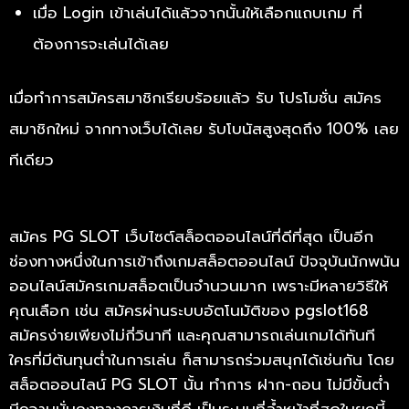
เมื่อ Login เข้าเล่นได้แล้วจากนั้นให้เลือกแถบเกม ที่
ต้องการจะเล่นได้เลย
เมื่อทำการสมัครสมาชิกเรียบร้อยแล้ว รับ โปรโมชั่น สมัคร
สมาชิกใหม่ จากทางเว็บได้เลย รับโบนัสสูงสุดถึง 100% เลย
ทีเดียว
สมัคร PG SLOT เว็บไซต์สล็อตออนไลน์ที่ดีที่สุด เป็นอีก
ช่องทางหนึ่งในการเข้าถึงเกมสล็อตออนไลน์ ปัจจุบันนักพนัน
ออนไลน์สมัครเกมสล็อตเป็นจำนวนมาก เพราะมีหลายวิธีให้
คุณเลือก เช่น สมัครผ่านระบบอัตโนมัติของ pgslot168
สมัครง่ายเพียงไม่กี่วินาที และคุณสามารถเล่นเกมได้ทันที
ใครที่มีต้นทุนต่ำในการเล่น ก็สามารถร่วมสนุกได้เช่นกัน โดย
สล็อตออนไลน์ PG SLOT นั้น ทำการ ฝาก-ถอน ไม่มีขั้นต่ำ