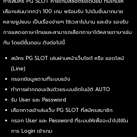
การสมัคร PG SLOT ค่ายเกมสล็อตยอดนิยม ที่มีเกมให้
เลือกเล่นมากกว่า 100 เกม พร้อมรับ โปรโมชั่นมากมาย
หลายรูปแบบ เป็นเรื่องง่ายๆ ใช้เวลาไม่นาน และยัง รองรับ
การแสดงภาษาไทยและสามารถเลือกภาษาได้หลายภาษาเช่น
กัน โดยมีขั้นตอน ดังต่อไปนี้
สมัคร PG SLOT เล่นผ่านหน้าเว็บไซต์ หรือ แอดไลน์
(Line)
กรอกข้อมูลตามที่ระบบแจ้ง
ทำการฝากถอนเงินด้วยระบบอัตโนมัติ AUTO
รับ User และ Password
เลือกทางเข้าเล่นเว็บ PG SLOT ที่สมัครสมาชิก
กรอก User และ Password ที่ระบบให้เพื่อจะนำไปใช้ใน
การ Login เข้าเกม