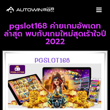
pgslot168 ค่ายเกมอัพเดท
ล่าสุด พบกับเกมใหม่สุดเร้าใจปี
2022