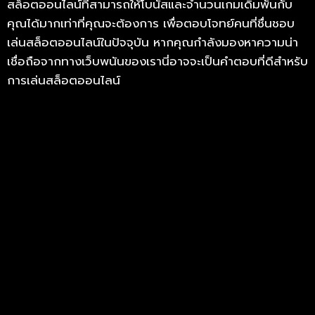
สล็อตออนไลน์ที่สามารถให้โบนัสและจำนวนเกมเดิมพันกับ
คุณได้มากเท่าที่คุณจะต้องการ เพื่อตอบโจทย์คนที่ชื่นชอบ
เล่นสล็อตออนไลน์ในปัจจุบัน หากคุณกำลังมองหาความน่า
เชื่อถือจากทางเว็บพนันของเรานี่อาจจะเป็นคำตอบที่ดีสำหรับ
การเล่นสล็อตออนไลน์