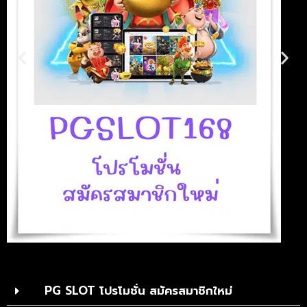
PG SLOT โปรโมชั่น สมัครสมาชิกใหม่