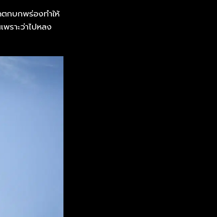
าดตกบกพร่องทำให้
ณเพราะว่าไปหลง