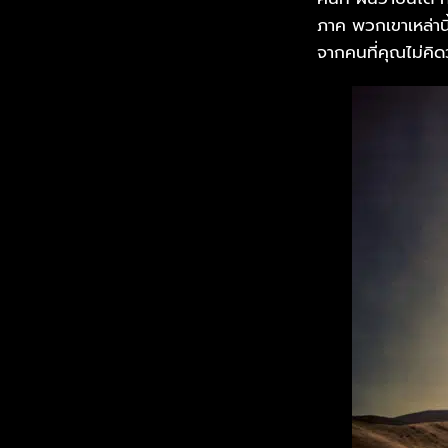
ภาค พวกเขาเหล่าน
จากคนที่คุณไม่คิดว