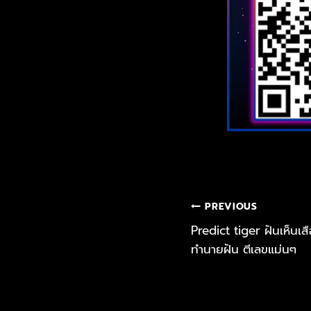
PREVIOUS
Predict tiger ฝันเห็นเสือ
ทำนายฝัน ตีเลขแม่นๆ