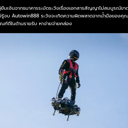
ขอกู้ยืมเงินจากธนาคารระมัดระวังเรื่องเอกสารสัญญาไม่สมบูรณ์ข
่รู้จบ Autowin888 ระวังจะเกิดความผิดพลาดจากน้ำมือของคุ
กณฑ์ดีในด้านรายรับ หาง่ายจ่ายคล่อง