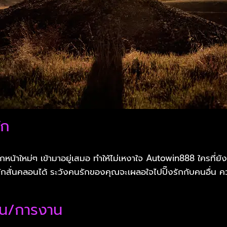
ัก
หน้าใหม่ๆ เข้ามาอยู่เสมอ ทำให้ไม่เหงาใจ Autowin888 ใครที่ยังไ
รักสั่นคลอนได้ ระวังคนรักของคุณจะเผลอใจไปปิ๊งรักกับคนอื่น ค
ิน/การงาน