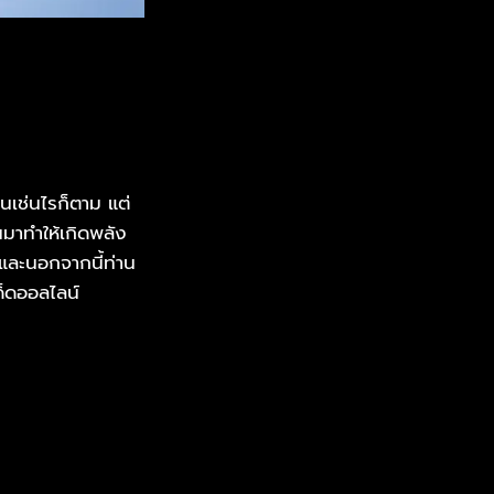
นเช่นไรก็ตาม แต่
นมาทำให้เกิดพลัง
ง และนอกจากนี้ท่าน
ด็ดออลไลน์