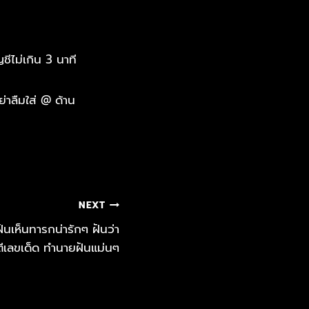
ชีไม่เกิน 3 นาที
่าลืมใส่ @ ด้าน
NEXT
ันเห็นทารกน่ารักๆ ฝันว่า
ก ตีเลขเด็ด ทำนายฝันแม่นๆ