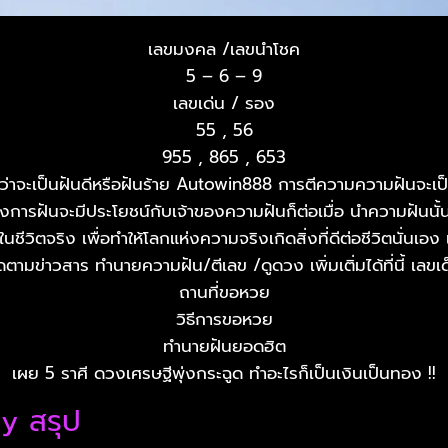
เลขมงคล /เลขนำโชค
5 – 6 – 9
เลขเด่น / รอง
55 , 56
955 , 865 , 653
่ว่าจะเป็นฝันดีหรือฝันร้าย Autowin888 การตีความความฝันจะเป็
องการฝันจะมีประโยชน์กับเจ้าของความฝันก็ต่อเมื่อ นำความฝันนั้
ีวิตจริง เพื่อทำให้โลกแห่งความจริงเกิดสิ่งที่ดีต่อชีวิตนั่นเอ
ตามข่าวสาร ทำนายความฝัน/ตีเลข /ดูดวง เพิ่มเติ่มได้ที่นี้ เลขเ
ถานที่ขอหวย
วิธีการขอหวย
ทำนายฝันยอดฮิต
เผย 5 ราศี ดวงเศรษฐีพุ่งกระฉูด ทำอะไรก็เป็นเงินเป็นทอง !!
ly สรุป