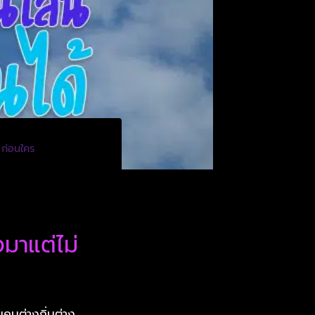
 ก่อนใคร
งมาแต่ไม่
นคนต่างถิ่นต่าง