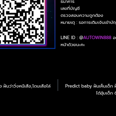
ธนาคาร
เลขที่บัญชี
ตรวจสอบความถูกต้อง
หมายเตุ : รอการเติมเงินเข้าบัญ
LINE ID : @
AUTOWIN888
อย
หน้าด้วยนะคะ
 ฝันว่าวิ่งหนีเสือ,โดนเสือไล่
Predict baby ฝันเห็นเด็ก ฝ
ได้อุ้มเด็