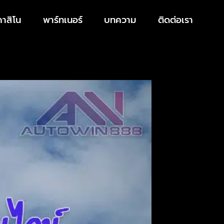
คาสิโน
พาร์ทเนอร์
บทความ
ติดต่อเรา