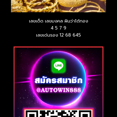
เลขเด็ด เลขมงคล ฝันว่าได้ทอง
4 5 7 9
เลขเด่นรอง 12 68 645