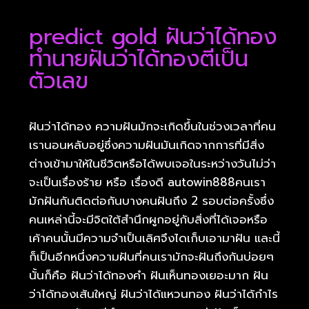
predict gold ฝันว่าได้ทอง
ทำนายฝันว่าได้ทองตีเป็น
ตัวเลข
ฝันว่าได้ทอง ความฝันมักจะเกิดขึ้นในช่วงเวลาที่คน
เรานอนหลับอยู่ซึ่งความฝันมันเกิดจากการที่มีสิ่ง
ต่างเข้ามาให้ในชีวิตหรือได้พบเจอในระหว่างวันไม่ว่า
จะเป็นเรื่องร้าย หรือ เรื่องดี autowin888คนเรา
มักฝันกันติดต่อกันบางคนฝันถึง 2 รอบต่อครั้งซึ่ง
คนเหล่านี้จะมีจิตใต้สำนึกผูกอยู่กับสิ่งที่ได้เจอหรือ
เค้าคนนั้นมีความจำเป็นเลิศจึงไดเก็บเอามาฝัน และนี้
ก็เป็นอีกหนึ่งความฝันที่คนเรามักจะฝันถึงกันบ่อยๆ
นั้นก็คือ ฝันว่าได้ทองคำ ฝันเห็นทองเยอะมาก ฝัน
ว่าได้ทองเส้นใหญ่ ฝันว่าได้แหวนทอง ฝันว่าได้กำไร