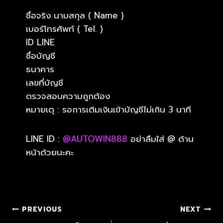
ชื่อจริง นามสกุล ( Name )
เบอร์โทรศัพท์ ( Tel. )
ID LINE
ชื่อบัญชี
ธนาคาร
เลขที่บัญชี
ตรวจสอบความถูกต้อง
หมายเตุ : รอการเติมเงินเข้าบัญชีไม่เกิน 3 นาที
LINE ID :
@AUTOWIN888
อย่าลืมใส่ @ ด้าน
หน้าด้วยนะคะ
PREVIOUS
NEXT