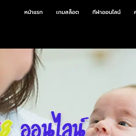
หน้าแรก
เกมสล็อต
กีฬาออนไลน์