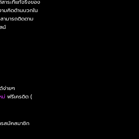
่สาระที่แท้จริงของ
ความคิดด้านบวกใน
่านสามารถติดตาม
ลน์
ด้ง่ายๆ
หม่
ฟรีเครดิต (
ารสมัคสมาชิก