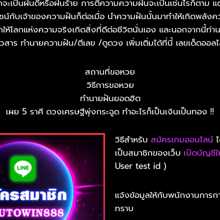
่าจะเป็นฝันดีหรือฝันร้าย การตีความความฝันจะเป็นเช่นไรก็ตาม แต
ชน์กับเจ้าของความฝันก็ต่อเมื่อ นำความฝันนั้นมาทำให้เกิดพลัง
อทำให้โลกแห่งความจริงเกิดสิ่งที่ดีต่อชีวิตนั่นเอง และนอกจากนี้ท
าวสาร ทำนายความฝัน/ตีเลข /ดูดวง เพิ่มเติ่มได้ที่นี้ เลขเด็ดออลไ
สถานที่ขอหวย
วิธีการขอหวย
ทำนายฝันยอดฮิต
เผย 5 ราศี ดวงเศรษฐีพุ่งกระฉูด ทำอะไรก็เป็นเงินเป็นทอง !!
วิธีสำหรับ
สมัครเกมออนไลน์
ไ
เป็นสมาชิกของเว็บ
เปิดบัญชีใ
User test id )
แจ้งข้อมูลให้กับพนักงานการก
ทราบ