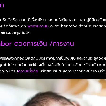
ัก
ชิงรักหักสวาท มีเรื่องหึงหวงกวนใจกันตลอดเวลา ผู้ที่มีคนรัก
คนรักก็เอาใจเก่ง
พูดจาหวานหู
ดูแล้วน่าอิจฉาจัง ช่วงนี้คนรักข
ละควรจะคุยกันดีๆ
abor ดวงการเงิน /การงาน
รรคพวกต้องใช้สติกับมิตรภาพมากเป็นพิเศษ และงานจะลุล่วงผ่
ุณไปทำงานด้วย แต่ช่วงนี้ดวงขึ้นยังไม่เหมาะกับการโยกย้าย
 คุณจะได้รับ
ความเชื่อถือ
หรือยอมรับในผลงานจากหัวหน้าและผู้ร่