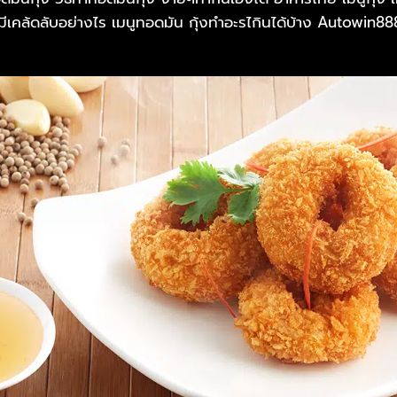
ดมีเคล้ดลับอย่างไร เมนูทอดมัน กุ้งทำอะรไกินได้บ้าง Autowin888