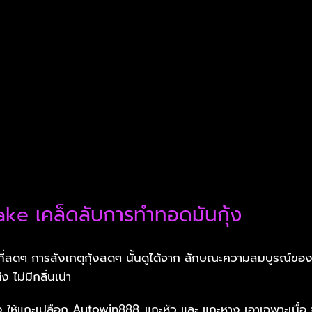
ke เคล็ดลับการทำทอดมันกุ้ง
ุ้งที่สดๆ การสังเกตุกุ้งสดๆ นั้นดูได้จาก ลักษณะความสมบูรณ์ของ
ตึง ไม่มีกลิ่นเน่า
ุ้ง ให้แกะเปลือก Autowin888
แกะหัว และ แกะหาง เอาเฉพาะเนื้อ