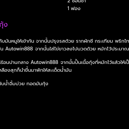
2 ช้อนชา
1 ฟอง
ุ้ง
มกับมันหมูให้เข้ากัน จากนั้นปรุงรสด้วย รากผักชี กระเทียม พริกไ
ากัน Autowin888
จากนั้นใส่ไข่ขาวลงไปนวดด้วย หมักไว้ประมาณ
นให้ร้อนปานกลาง Autowin888
จากนั้นปั้นเนื้อกุ้งที่หมักไว้แล้ว
ืองสุกก็นำขึ้นมาพักให้สะเด็ดน้ำมัน
ับน้ำจิ้มบ่วย ทอดมันกุ้ง