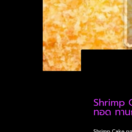
Shrimp C
ทอด ทานกั
Shrimp Cake ทอดม