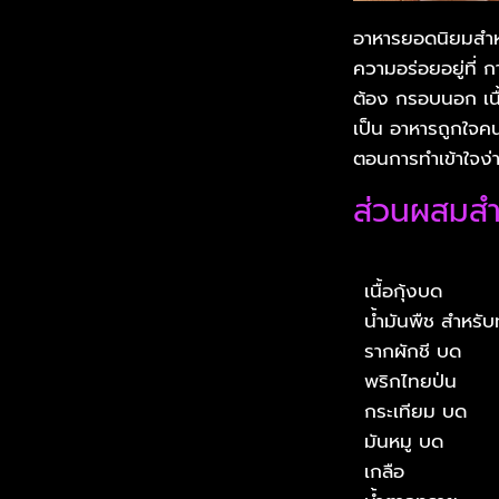
อาหารยอดนิยมสำหร
ความอร่อยอยู่ที่ 
ต้อง กรอบนอก เนื้อ
เป็น อาหารถูกใจค
ตอนการทำเข้าใจง่
ส่วนผสมสำ
เนื้อกุ้งบด
น้ำมันพืช สำหร
รากผักชี บด
พริกไทยป่น
กระเทียม บด
มันหมู บด
เกลือ