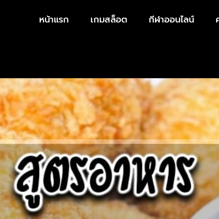
หน้าแรก
เกมสล็อต
กีฬาออนไลน์