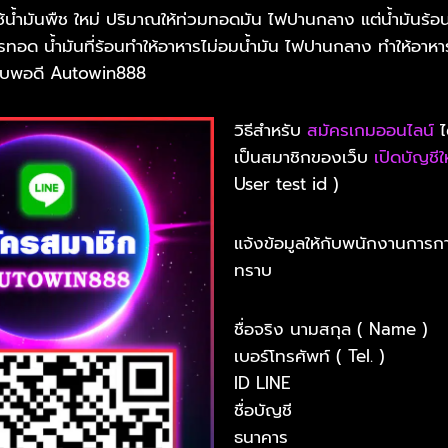
ใช้น้ำมันพืช ใหม่ ปริมาณให้ท่วมทอดมัน ไฟปานกลาง แต่น้ำมันร้อน
อด น้ำมันที่ร้อนทำให้อาหารไม่อมน้ำมัน ไฟปานกลาง ทำให้อาหาร
อบพอดี Autowin888
วิธีสำหรับ
สมัครเกมออนไลน์
ไ
เป็นสมาชิกของเว็บ
เปิดบัญชีใ
User test id )
แจ้งข้อมูลให้กับพนักงานการก
ทราบ
ชื่อจริง นามสกุล ( Name )
เบอร์โทรศัพท์ ( Tel. )
ID LINE
ชื่อบัญชี
ธนาคาร