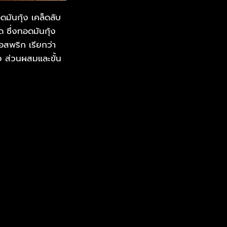
มันกุ้ง เคล็ดลับ
 ซึ่งทอดมันกุ้ง
ซอสพริก เรียกว่า
ง ส่วนผสมและขั้น