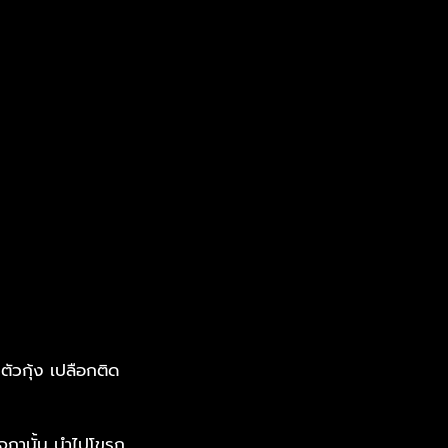
ตัวกุ้ง เปลือกติด
 จกานั้น นำไปโขรก