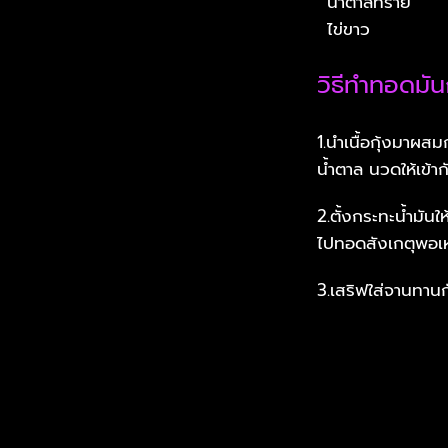
น้ำตาลทราย
ไข่ขาว
วิธีทำทอดมันก
1.นำเนื้อกุ้งมาผส
น้ำตาล นวดให้เข้
2.ตั้งกระทะน้ำมั
ไปทอดสังเกตุพอเหล
3.เสริฟใส่จานทานก