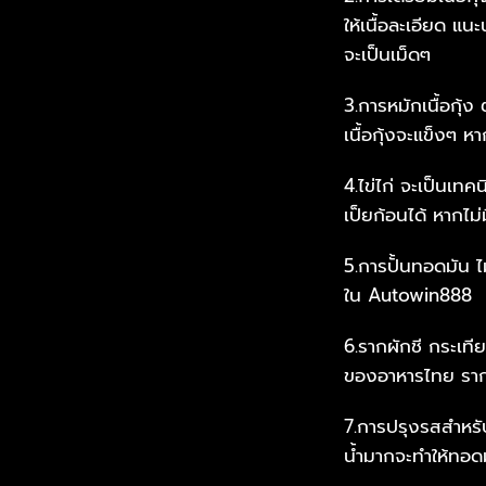
ให้เนื้อละเอียด แนะ
จะเป็นเม็ดๆ
3.การหมักเนื้อกุ้ง
เนื้อกุ้งจะแข็งๆ ห
4.ไข่ไก่ จะเป็นเทค
เป็ยก้อนได้ หากไม่
5.การปั้นทอดมัน 
ใน Autowin888
6.รากผักชี กระเที
ของอาหารไทย รากผั
7.การปรุงรสสำหรับ 
น้ำมากจะทำให้ทอดม