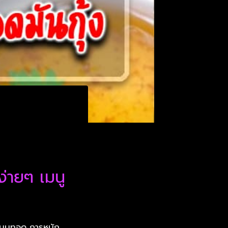
่ายๆ เมนู
 เมนูทอด การหมัก