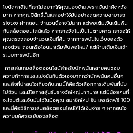
โบนัสคาสิโนที่เราไม่อยากให้คุณมองข้ามเพราะมันน่าผิดหวัง
มาก หากคุณมีสิทธิ์นั้นและอย่าใช้มันอย่างสุดความสามารถ
slotxo ฝากถอน จำนวนนี้อาจไม่มาก แต่พอเติมเงินเดิมพัน
กับสล็อตออนไลน์แล้ว หากรางวัลไม่เป็นไปตามคาด เราขอให้
คุณตรวจสอบจำนวนเงินที่คืน จากการพนันในเว็บของตัว
เองด้วย ถอนหรือโอนมาเดิมพันพอไหม? แต่ห้ามเติมเงินเข้า
ระบบการพนันอีก
การเล่นเกมสล็อตออนไลน์สำหรับนักพนันหลายคนชอบ
ความท้าทายและแข่งขันกับตัวเองมากกว่านักพนันคนอื่นๆ
และสิ่งที่น่าสนใจเกี่ยวกับเกมนี้ก็คือตัวเลือกการเดิมพันที่นับ
ไม่ถ้วน และมีโอกาสลุ้นรับรางวัลใหญ่มากมาย แต่มีน้อยคนที่
จะโจมตีและจับมันไว้ในมือคุณ สมาชิกใหม่ รับ เครดิตฟรี 100
และนี่คือวิธีการเล่นสล็อตออนไลน์ให้ได้เงินง่าย ๆ หากสนใจ
ความมหัศจรรย์ของสล็อต