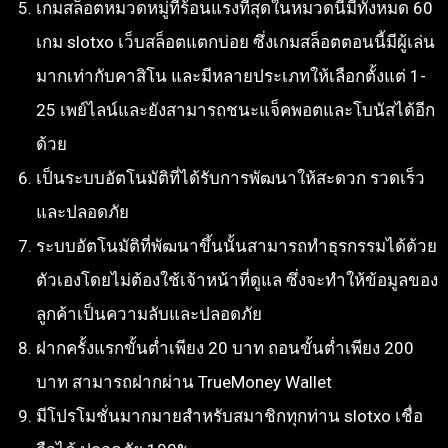
เกมสล็อตหมวดหมู่ที่ร้อนแรงที่สุดในหมวดนี้มีทั้งหมด 60
เกม slotxo เว็บสล็อตแตกบ่อย ซึ่งเกมสล็อตตอนนี้มีผู้เล่น
มากเท่ากับคาสิโน และมีหลายประเภทให้เลือกตั้งแต่ 1-
25 เพย์ไลน์และยังสามารถชนะแจ็คพอตและโบนัสได้อีก
ด้วย
เป็นระบบอัตโนมัติที่ได้รับการพัฒนาให้สะดวก รวดเร็ว
และปลอดภัย
ระบบอัตโนมัติที่พัฒนาขึ้นนั้นสามารถทำธุรกรรมได้ด้วย
ตัวเองโดยไม่ต้องใช้เจ้าหน้าที่ดูแล ซึ่งจะทำให้ข้อมูลของ
ลูกค้าเป็นความลับและปลอดภัย
ฝากครั้งแรกขั้นต่ำเพียง 20 บาท ถอนขั้นต่ำเพียง 200
บาท สามารถฝากผ่าน TrueMoney Wallet
มีโปรโมชั่นมากมายสำหรับสมาชิกทุกท่าน slotxo เชื่อ