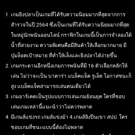
เกมยิงปลาเป็นเกมที่ได้รับความนิยมมากที่สุดจากการ
สำรวจในปี 2564 ซึ่งเป็นเกมที่ได้รับความนิยมมากที่สุด
ในหมู่นักพนันออนไลน์ กราฟิกในเกมนี้เป็นการจำลองใต้
น้ำที่สวยงาม ความพิเศษคือมีสินค้าให้เลือกมากมาย มี
ปุ่มล็อคเป้าหมาย ที่ทำให้เล็งและยิงปลาได้ง่ายขึ้น
เกมกระดานอีกหนึ่งเกมการพนันที่มี 16 ตัวเลือกหลักให้
เล่น ไม่ว่าจะเป็น บาคาร่า แบล็คแจ็ค รูเล็ต โอกาสชนะก็
สูง แบล็คแจ็คสามารถเล่นคนเดียวได้
เกมอาร์เคดเป็นรูปแบบการเล่นเกมย้อนยุค ใครที่ชอบ
เล่นเกมเหล่านี้แนะนำว่าไม่ควรพลาด
มีเกมส์แข่งรถ เกมส์แข่งม้า 4.เกมส์ลิงปีนเขา สปป. ใคร
ชอบเกมที่ชนะแบบนี้ต้องไม่พลาด