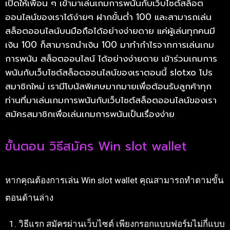
เปิดให้เพื่อน ๆ เข้ามาเล่นเกมการพนันกับเว็บไซต์สล็อต
ออนไลน์ของเราได้ง่ายๆ ฝากขั้นต่ำ 100 และสามารถเล่น
สล็อตออนไลน์บนมือถือได้อย่างง่ายดาย แค่ผู้เล่นทุกคนมี
เงิน 100 ก็สามารถนำเงิน 100 มาทำกำไรจากการเล่นเกม
การพนัน สล็อตออนไลน์ ได้อย่างง่ายดาย เข้าร่วมเกมการ
พนันกับเว็บไซต์สล็อตออนไลน์ของเราตอนนี้ slotxo โปร
สมาชิกใหม่ เรามีโบนัสพิเศษมากมายเพื่อต้อนรับลูกค้าทุก
ท่านที่มาเล่นเกมการพนันกับเว็บไซต์สล็อตออนไลน์ของเรา
สมัครสมาชิกเพื่อเล่นเกมการพนันเป็นเรื่องง่าย
ขั้นตอน วิธีสมัคร Win slot wallet
หากคุณต้องการเล่น Win slot wallet คุณสามารถทำตามขั้น
ตอนด้านล่าง
วิธีแรก สมัครผ่านเว็บไซต์ เพียงกรอกแบบฟอร์มไม่กี่แบบ