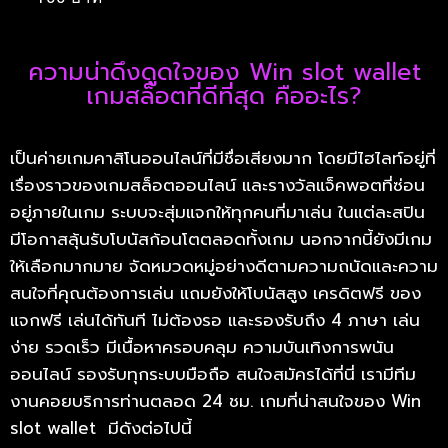
ความน่าดึงดูดใจของ Win slot wallet
เกมสล็อตที่ดีที่สุด คืออะไร?
เป็นค่ายเกมคาสิโนออนไลน์ที่มีชื่อเสียงมาก โดยมีไฮไลท์อยู่ที่
เรื่องราวของเกมสล็อตออนไลน์ และรางวัลแจ็คพอตที่ซ่อน
อยู่ภายในเกม ระบบจะสุ่มแจกให้ทุกคนที่มาเล่น ในแต่ละสปิน
มีโอกาสลุ้นรับโบนัสก้อนโตตลอดทั้งเกม นอกจากนี้ยังมีเกม
ให้เลือกมากมาย จัดหมวดหมู่อย่างดีตามความถนัดและความ
สนใจที่คุณต้องการเล่น แถมยังให้โบนัสสูง เครดิตฟรี ของ
แจกฟรี เล่นได้ทันที ไม่ต้องรอ และรองรับถึง 4 ภาษา เล่น
ง่าย รวดเร็ว มีเนื้อหาครอบคลุม ความบันเทิงการพนัน
ออนไลน์ รองรับทุกระบบมือถือ สนใจสมัครได้ที่นี่ เรามีทีม
งานคอยบริการท่านตลอด 24 ชม. เกมที่น่าสนใจของ Win
slot wallet มีดังต่อไปนี้