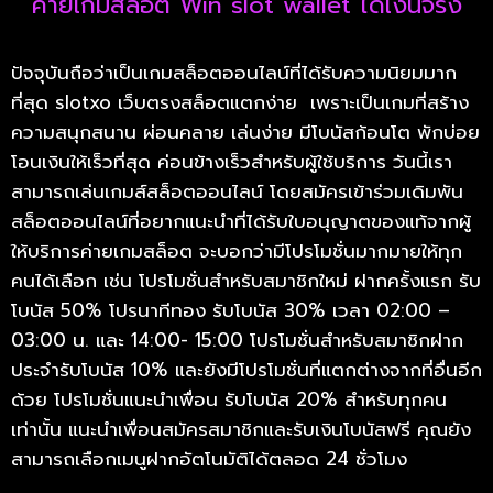
ค่ายเกมสล็อต Win slot wallet ได้เงินจริง
ปัจจุบันถือว่าเป็นเกมสล็อตออนไลน์ที่ได้รับความนิยมมาก
ที่สุด slotxo เว็บตรงสล็อตแตกง่าย เพราะเป็นเกมที่สร้าง
ความสนุกสนาน ผ่อนคลาย เล่นง่าย มีโบนัสก้อนโต พักบ่อย
โอนเงินให้เร็วที่สุด ค่อนข้างเร็วสำหรับผู้ใช้บริการ วันนี้เรา
สามารถเล่นเกมส์สล็อตออนไลน์ โดยสมัครเข้าร่วมเดิมพัน
สล็อตออนไลน์ที่อยากแนะนำที่ได้รับใบอนุญาตของแท้จากผู้
ให้บริการค่ายเกมสล็อต จะบอกว่ามีโปรโมชั่นมากมายให้ทุก
คนได้เลือก เช่น โปรโมชั่นสำหรับสมาชิกใหม่ ฝากครั้งแรก รับ
โบนัส 50% โปรนาทีทอง รับโบนัส 30% เวลา 02:00 –
03:00 น. และ 14:00- 15:00 โปรโมชั่นสำหรับสมาชิกฝาก
ประจำรับโบนัส 10% และยังมีโปรโมชั่นที่แตกต่างจากที่อื่นอีก
ด้วย โปรโมชั่นแนะนำเพื่อน รับโบนัส 20% สำหรับทุกคน
เท่านั้น แนะนำเพื่อนสมัครสมาชิกและรับเงินโบนัสฟรี คุณยัง
สามารถเลือกเมนูฝากอัตโนมัติได้ตลอด 24 ชั่วโมง