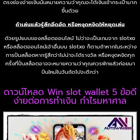
ตรงช่องจ่ายเงินนั่นหมายความว่าคุณจะได้เงินเข้ากระเป๋ามาก
ขึ้นด้วย
ถ้าเล่นแล้วรู้สึกอึดอัด หรือหงุดหงิดให้หยุดเล่น
ด้วยรูปแบบของสล็อตออนไลน์ ไม่ว่าจะเป็นเกมจาก slotxo
หรือสล็อตออนไลน์เจ้าอื่นบน slotxo ก็ตามถ้าหากในระหว่าง
การปั่นสล็อตหากรู้สึกว่าไม่น่าจะได้รางวัล หรือหงุดหงิดทุก
ครั้งที่ปั่นสล็อตอาจจะหมายความว่าคุณควรพักแล้วค่อยมา
ปั่นใหม่ในวันถัดไปจะดีกว่า
ดาวน์โหลด Win slot wallet 5 ข้อดี
ง่ายต่อการทำเงิน กำไรมหาศาล