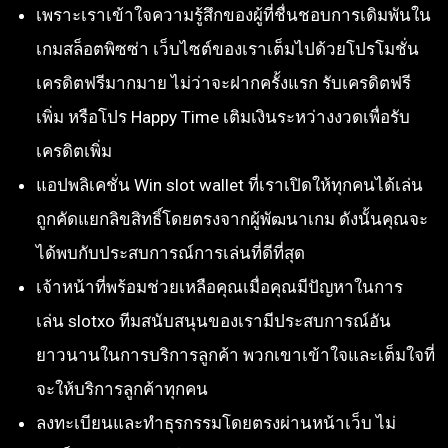
เพราะเราเข้าใจความรู้สึกของผู้ที่ชื่นชอบการเดิมพันใน
เกมสล็อตพิซซ่า เว็บไซต์ของเราเต็มไปด้วยโปรโมชั่น
เครดิตฟรีมากมาย ไม่ว่าจะฝากครั้งแรก รับเครดิตฟรี
เพิ่ม หรือโปร Happy Time เติมเงินระหว่างงวดเพื่อรับ
เครดิตเพิ่ม
แอปพลิเคชั่น Win slot wallet ที่เราเปิดให้ทุกคนได้เล่น
ถูกคัดแยกลิขสิทธิ์โดยตรงจากผู้พัฒนาเกม ดังนั้นคุณจะ
ได้พบกับประสบการณ์การเล่นที่ดีที่สุด
เจ้าหน้าที่พร้อมช่วยเหลือคุณเมื่อคุณมีปัญหาในการ
เล่น slotxo ทีมสนับสนุนของเรามีประสบการณ์อัน
ยาวนานในการบริการลูกค้า พวกเขาเข้าใจและเต็มใจที่
จะให้บริการลูกค้าทุกคน
ลงทะเบียนและทำธุรกรรมโดยตรงผ่านหน้าเว็บ ไม่