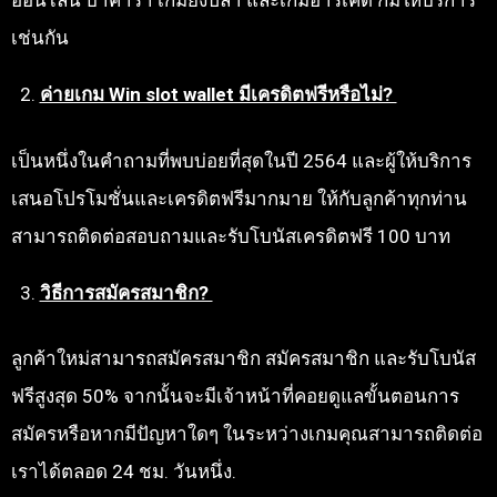
ออนไลน์ บาคาร่า เกมยิงปลา และเกมอาร์เคด ก็มีให้บริการ
เช่นกัน
ค่ายเกม Win slot wallet มีเครดิตฟรีหรือไม่?
เป็นหนึ่งในคำถามที่พบบ่อยที่สุดในปี 2564 และผู้ให้บริการ
เสนอโปรโมชั่นและเครดิตฟรีมากมาย ให้กับลูกค้าทุกท่าน
สามารถติดต่อสอบถามและรับโบนัสเครดิตฟรี 100 บาท
วิธีการสมัครสมาชิก?
ลูกค้าใหม่สามารถสมัครสมาชิก สมัครสมาชิก และรับโบนัส
ฟรีสูงสุด 50% จากนั้นจะมีเจ้าหน้าที่คอยดูแลขั้นตอนการ
สมัครหรือหากมีปัญหาใดๆ ในระหว่างเกมคุณสามารถติดต่อ
เราได้ตลอด 24 ชม. วันหนึ่ง.