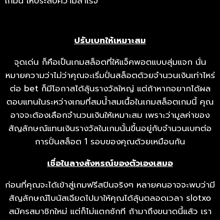
เกมนี้ ให้ประสบความสำเร็จ
ปรับเบทให้เหมาะสม
จุดเด่น ก็คือเป็นเกมสล็อตที่ให้แจ็คพอตแบบสุ่มแจก นั่น
หมายความว่าไม่ว่าคุณจะเริ่มปั่นสล็อตด้วยจำนวนเงินเท่าไหร่
ต่อ bet ก็มีโอกาสได้ลุ้นรางวัลใหญ่ แต่ถ้าหากอยากได้ผล
ตอบแทนในระหว่างเกมที่สมน้ำสมเนื้อในเกมสล็อตเกมนี้ คุณ
อาจจะต้องเลือกจำนวนเงินให้เหมาะสม เพราะว่ามูลค่าของ
สัญลักษณ์แทนเงินรางวัลในเกมนั้นขึ้นอยู่กับจำนวนเบทต่อ
การปั่นสล็อต 1 รอบของคุณด้วยเหมือนกัน
เชื่อในลางสังหรณ์ของตัวเองเสมอ
ก่อนที่คุณจะได้เข้าสู่เกมฟรีสปินจริงๆ หลายคนอาจจะพบว่ามี
สัญลักษณ์โบนัสเฉียดไปมาให้คุณได้ลุ้นตลอดเวลา slotxo
สมัครสมาชิกใหม่ แต่ก็ไม่แตกซักที ถ้ามาถึงขนาดนี้แล้ว เรา