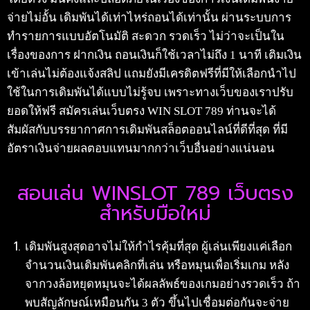
จ่ายไม่อั้น เดิมพันได้เท่าไหร่ถอนได้เท่านั้น ผ่านระบบการ
ทำรายการแบบอัตโนมัติ สะดวก รวดเร็ว ไม่ว่าจะเป็นใน
เรื่องของการ ฝากเงิน ถอนเงินก็ใช้เวลาไม่ถึง 1 นาที เติมเงิน
เข้าเล่นไม่ต้องแจ้งสลิป แถมยังมีเครดิตฟรีที่มีให้เลือกนำไป
ใช้ในการเดิมพันได้แบบไม่รู้จบ เพราะทางเว็บของเราปรับ
ยอดให้ฟรี สมัครเล่นเว็บตรง WIN SLOT 789 ท่านจะได้
สัมผัสกับบรรยากาศการเดิมพันสล็อตออนไลน์ที่ดีที่สุด ที่มี
อัตราเงินจ่ายผลตอบแทนมากกว่าเว็บอื่นอย่างแน่นอน
สอนเล่น WINSLOT 789 เว็บตรง
สำหรับมือใหม่
เดิมพันสูงสุดอาจไม่ให้กำไรคุ้มที่สุด ผู้เล่นเพียงแค่เลือก
จำนวนเงินเดิมพันคลิกที่เล่น หรือหมุนเพื่อเริ่มเกม หลัง
จากวงล้อหยุดหมุนจะได้ผลลัพธ์ของเกมอย่างรวดเร็ว ถ้า
พบสัญลักษณ์เหมือนกัน 3 ตัว ขึ้นไปเชื่อมต่อกันจะจ่าย