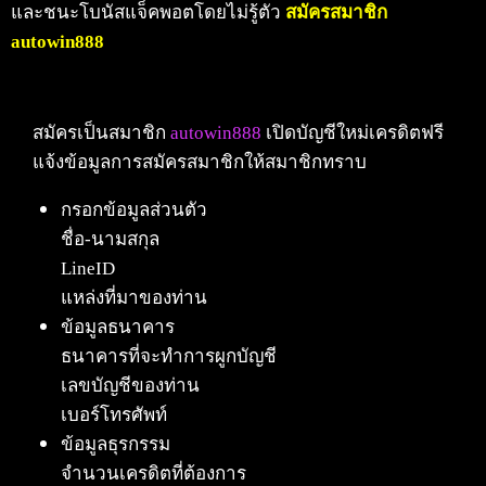
และชนะโบนัสแจ็คพอตโดยไม่รู้ตัว
สมัครสมาชิก
autowin888
สมัครเป็นสมาชิก
autowin888
เปิดบัญชีใหม่เครดิตฟรี
แจ้งข้อมูลการสมัครสมาชิกให้สมาชิกทราบ
กรอกข้อมูลส่วนตัว
ชื่อ-นามสกุล
LineID
แหล่งที่มาของท่าน
ข้อมูลธนาคาร
ธนาคารที่จะทำการผูกบัญชี
เลขบัญชีของท่าน
เบอร์โทรศัพท์
ข้อมูลธุรกรรม
จำนวนเครดิตที่ต้องการ