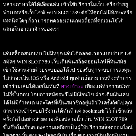
หลายภาษาให้ได้เลือกเล่น เข้าใช้บริการในเว็บเครือข่ายยู
ฟ่าเบทหรือเว็บไซต์ WIN SLOT 789 ต่อให้คุณไม่มีทักษะหรือ
เทคนิคใดๆ ก็สามารถทดลองเล่นเกมสล็อตที่คุณสนใจได้
เสมอในอาณาจักรของเรา
เล่นสล็อตสนุกแบบไม่มีหยุด เล่นได้ตลอดเวลาแบบง่ายๆ แค่
สมัคร WIN SLOT 789 เว็บเดิมพันสล็อตออนไลน์ที่ทันสมัย
เข้าใช้งานง่ายด้วยระบบออโต้ AI รองรับทุกระบบการลงทุน
ไม่ว่าจะเป็น iOS หรือ Android ทุกท่านก็สามารถที่จะทำการ
เข้าร่วมเล่นได้เลยในทันที
ทางเข้าxo
เพียงแค่ทำการสมัคร
ไม่กี่ขั้นตอน โดยการสมัครฟรีไม่มีเงื่อนไข ฝากเติมเงินเล่น
ได้ไม่มีกำหนด และใครที่เป็นสมาชิกอยู่แล้วในครั้งถัดไปคุณ
สามารถเข้าระบบใช้งานได้ทันที แค่ bookmark ไว้ ก็เข้าเล่น
ครั้งถัดไปอย่างง่ายดายเพียงปลายนิ้ว เว็บ WIN SLOT 789
ขึ้นชื่อในเรื่องของความเสถียรเป็นผู้ให้บริการสล็อตออนไลน์
โดยตรง มั่นคงและปลอดภัยในเรื่องของการเงินเดิมพันง่าย