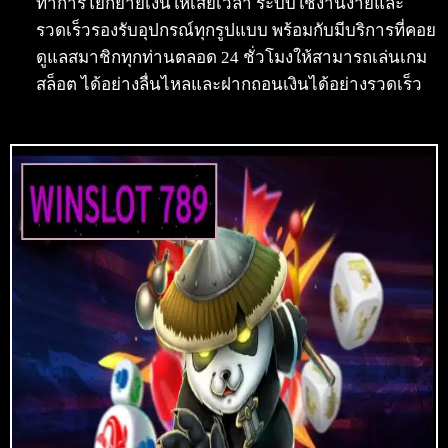
ทำการโยกย้ายเงินให้เสียเวลา ระบบใช้งานง่ายและ
รวดเร็วรองรับอุปกรณ์ทุกรูปแบบ พร้อมกับมีบริการที่คอย
ดูแลสมาชิกทุกท่านตลอด 24 ชั่วโมงให้สามารถเล่นเกม
สล็อต ได้อย่างลื่นไหลและฝากถอนเงินได้อย่างรวดเร็ว