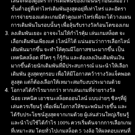
เล่นจะต้องดูอัตราการเดิมพันของเกมนั้นๆ ก่อนเสมอว่า
ขั้นต่ำอยู่ที่เท่าไหร่เดิมพันสูงสุดอยุ่ที่เท่าไหร่ และอัตรา
การจ่ายของแต่ละเกมมีตัวคูณเท่าไหร่เพื่อจะได้วางแผน
การเดิมพันในรอบนั้นๆ เพื่อลุ้นรับรางวัลก้อนโตของเกม
ลงเดิมพันเยอะ อาจจะไม่ให้กำไรคุ้ม เล่นเกมสล็อต จะ
เลือกเดิมพันเพียงแค่ 1ไลน์ก็ได้ แน่นอนว่าการเลือกไลน์
เดิมพันมากขึ้น จะทำให้คุณมีโอกาสชนะมากขึ้น เป็น
เทคนิคสล็อต ที่ใคร ๆ ก็รู้กัน และต้องลงเงินเดิมพันเงิน
มากขึ้นด้วยนักเดิมพันที่มีประสบการณ์ แนะนำให้เลือก
เดิมพัน สูงสุดทุกรอบ เพื่อให้มีโอกาสคว้ารางวัลแจ็คพอต
สูงสุด แต่ก็ต้องเลือกให้เหมาะสมกับงบประมาณด้วย
โอกาสได้กำไรมากกว่า หากเล่นเกมที่จ่ายรางวัล
น้อย เทคนิค เอาชนะสล็อตออนไลน์ แบบง่ายๆ ชิลๆที่ผู้
เล่นควรเรียนรู้ เพื่อเพิ่มโอกาสให้ชนะพนันง่ายขึ้น และ
ได้รับประโยชน์สูงสุดจากเกมด้วย ผู้เล่นส่วนใหญ่เรียนรู้
และนำไปใช้ได้กำไร 100% ควรเริ่มต้นจากการเลือกเกม
ที่เหมาะสม โดยทั่วไปเกมสล็อต 5 วงล้อ ให้ผลตอบแทนที่