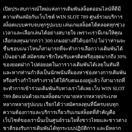
เปิดประสบการณ์ใหม่แห่งการเดิมพันสล็อตออนไลน์ที่ดีมี
ความทันสมัยกับเว็บไซต์ WIN SLOT 789 ศูนย์รวมบริการ
สล็อตแบบครบจบทุกรูปแบบ เล่นเกมสล็อตได้ตลอดทุกช่วง
เวลาและเลือกเล่นได้อย่างสบายใจ เพราะเรามีเกมให้คุณ
เลือกลงทุนมากกว่า 300 เกมอย่างที่ได้บอกไป ไม่ว่าท่านจะ
ชื่นชอบแนวไหนก็สามารถที่จะทำการเลือกวางเดิมพันได้
เป็นอย่างดี สมัครสมาชิกใหม่รับเครดิตฟรีสุงสุดมากถึง 30%
ของยอดฝาก ไปต่อยอดในการวางเดิมพันได้เลยในทันที
และหากท่านกำลังเป็นนักพนันที่มองหาช่องทางการเดิมพัน
หรือสร้างกำไรสร้างรายได้ให้กับตนเองอยู่แล้ว ก็สามารถที่
จะทำการเข้าร่วมเดิมพันกับทางเราได้เลย เว็บ WIN SLOT
789 อัดแน่นด้วยเกมสล็อตมากมายหลากหลายประเภท
หลากหลายรูปแบบ เรียกได้ว่าสมัครลงทุนที่นี่ครบจบทุก
ความต้องการและบริการเกี่ยวกับเกมสล็อตที่สำคัญคือ
เว็บไซต์ของเรานั้นเป็นศูนย์รวมใจทั้งชาวไทยและชาวต่าง
ชาติรองรับการเดิมพันได้ทุกระบบปฏิบัติการ และมีหลาก