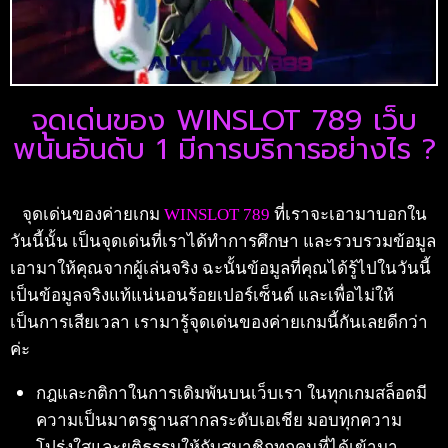
จุดเด่นของ WINSLOT 789 เว็บ
พนันอันดับ 1 มีการบริการอย่างไร ?
จุดเด่นของค่ายเกม
WINSLOT 789
ที่เราจะเอามาบอกใน
วันนี้นั้น เป็นจุดเด่นที่เราได้ทำการศึกษา และรวบรวมข้อมูล
เอามาให้คุณจากผู้เล่นจริง ฉะนั้นข้อมูลที่คุณได้รู้ไปในวันนี้
เป็นข้อมูลจริงแท้แน่นอนร้อยเปอร์เซ็นต์ และเพื่อไม่ให้
เป็นการเสียเวลา เรามารู้จุดเด่นของค่ายเกมนี้กันเลยดีกว่า
ค่ะ
กฎและกติกาในการเดิมพันบนเว็บเรา ในทุกเกมสล็อตมี
ความเป็นมาตรฐานสากลระดับเอเชีย มอบทุกความ
โปร่งใสและยุติธรรมให้กับสมาชิกทุกคนที่ได้เข้ามา