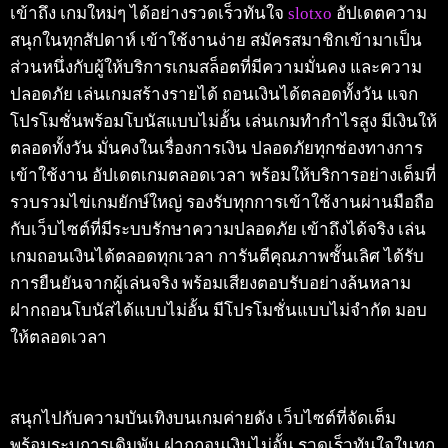
เข้าถึง เกมใหม่ๆ ได้อย่างรวดเร็วทันใจ
slotxo
อัปเดตความ
สนุกในทุกสัปดาห์ เข้าใช้งานง่าย สมัครสมาชิกเข้ามาเป็น
ส่วนหนึ่งกับผู้ให้บริการเกมสล็อตที่มีความมั่นคง และความ
ปลอดภัย เล่นเกมสร้างรายได้ ถอนเงินได้ตลอดทั้งวัน แจก
โปรโมชั่นพร้อมโบนัสแบบไม่อั้น เล่นเกมทำกำไรสูง มีเงินให้
ตลอดทั้งวัน มั่นคงในเรื่องการเงิน ปลอดภัยทุกช่องทางการ
เข้าใช้งาน อัปเดตเกมตลอดเวลา พร้อมให้บริการอย่างเต็มที่
รวบรวมไข่เกมยักษ์ใหญ่ รองรับทุกการเข้าใช้งานผ่านมือถือ
กับเว็บไซต์ที่มีระบบรักษาความปลอดภัย เข้าถึงได้จริง เล่น
เกมถอนเงินได้ตลอดทุกเวลา การันตีคุณภาพชั้นเลิศ ได้รับ
การยืนยันจากผู้เล่นจริง พร้อมเสียงตอบรับอย่างล้นหลาม
ฝากถอนโบนัสได้แบบไม่อั้น มีโปรโมชั่นแบบไม่จำกัด มอบ
ให้ตลอดเวลา
สนุกไปกับความบันเทิงบนเกมค่ายดัง เว็บไซต์ที่จัดเต็ม
พร้อมระบุการเดิมพัน ฝากถอนเงินไม่อั้น รวดเร็วทันใจในทุก