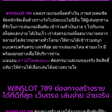
WINSLOT 789
แหล่งรวมเกมสล็อตทำเงิน ภาพสวยคมชัด
จัดหนักจัดเต็มด้วยรางวัลโบนัสแบบไม่มีอั้น ให้ผู้เล่นทุกท่าน
ที่รักในการเล่นเกมเดิมพัน เข้าร่วมทำเงินง่าย ๆ ไปกับเกม
สล็อตแตกง่าย ได้เงินเร็ว เราส่งตรงเกมสล็อตมากมายหลาก
หลายสไตล์จากทุกค่ายทั่วโลกมาให้ท่านได้เข้าร่วมสนุก
แบบครบครันครบวงจรที่สุด อยากเล่นเกมไหน ค่ายอะไร มี
พร้อมทุกอย่างเพื่อให้บริการท่าน
แน่นอน
ดาวน์โหลดslotxo
คัดสรรมาแต่เกมของจริง ลิขสิทธิ์
แท้มาให้ท่านได้เลือกเล่นได้อย่างสบายใจ
WINSLOT 789 ช่องทางสร้างราย
ได้ที่ดีที่สุด เว็บตรง เล่นง่าย จ่ายจริง
WINSLOT 789
ช่องทางสร้างรายได้จากการเดิมพันที่รับ