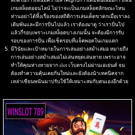
สถิติในการเล่นมีความสำคัญกับการเดิมพันเสมอการเล่น
เกมสล็อตออนไลน์ ไม่ว่าจะเป็นเกมสล็อตลักษณะไหน
ท่านอย่าได้ทิ้งเรื่องของสถิติการเล่นเด็ดขาดกเมื่อเราลง
เดิมพันและมีการปั่นไปแล้ว เราต้องมาดู ว่าเราปั่นไป
แล้วกี่รอบเพราะเกมสล็อตบางเกมนั้น จะต้องมีการรับ
รอบของการปั่น เพื่อเช็ครอบที่แจ็คพอตในเกมแตก
มีวินัยและเป้าหมายในการเล่นอย่างสม่ำเสมอ หมายถึง
การเล่นอย่างสม่ำเสมอไม่เล่นหยุดเล่นหาย เพราะอาจ
ทำให้คุณห่างหายจาก slot เว็บตรงไม่ผ่านเอเย่นต์ จน
ต้องทำความคุ้นเคยกันใหม่และยังต้องนำเทคนิคจาก
เหล่าเซียนพนันมาปรับใช้ให้เหมาะสมกับตนเองอีกด้วย