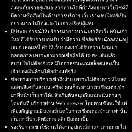
ลงทุนกับเราอยู่เสมอ หากท่านใดที่กำลังมองหาเว็บไซต์ที่
มีความซื่อสัตย์ในด้านการบริการ เว็บเราตอบโจทย์เป็น
อย่างมาก ไม่โกงและไม่เอาเปรียบผู้เล่น
มีประสบการณ์ให้บริการมายาวนาน เราคือเว็บพนันเจ้า
ใหญ่ที่ได้รับการยอมรับ ว่ามีความซื่อสัตย์กับนักลงทุนอยู่
เสมอ เหตุผลนี้ ทำให้เว็บของเราได้รับความนิยมมา
ตลอดกาล เพราะสามารถเชื่อถือได้ 100% เล่นแล้ว
สบายใจไม่ต้องกังวล มีโอกาสชนะเกมสล็อตและเป็น
เจ้าของเงินล้านได้อย่างแท้จริง
ช่องทางการบริการเข้าถึงง่าย เพราะไม่ต้องดาวน์โหลด
แอพพลิเคชั่นลงบนเครื่อง คุณก็จะสามารถเชื่อมต่อเข้า
มาที่หน้าเว็บเราได้แล้วเริ่มต้นสนุกกับเกมพนันต่าง ๆ
โดยทันที บริการผ่าน Web Browser โดยตรง ซึ่งจะใช้แค่
เพียงสัญญาณอินเทอร์เน็ตในการเชื่อมต่อเข้ามาเท่านั้น
เว็บเรามีประสิทธิภาพ คลิกปุ๊บก็มาปั๊บ
รองรับการเข้าใช้งานได้จากอุปกรณ์ต่าง ๆ มากมาย ไม่