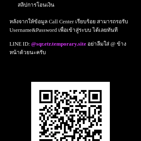
สลิปการโอนเงิน
หลังจากให้ข้อมูล Call Center เรียบร้อย สามารถรอรับ
Username&Password เพื่อเข้าสู่ระบบ ได้เลยทันที
LINE ID:
@sqr.etr.temporary.site
อย่าลืมใส่ @ ข้าง
หน้าด้วยนะครับ