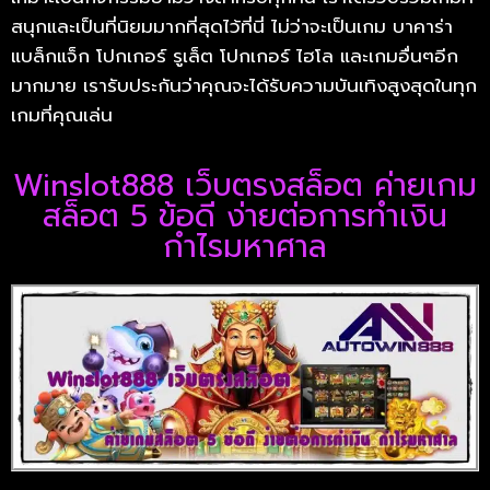
สนุกและเป็นที่นิยมมากที่สุดไว้ที่นี่ ไม่ว่าจะเป็นเกม บาคาร่า
แบล็กแจ็ก โปกเกอร์ รูเล็ต โปกเกอร์ ไฮโล และเกมอื่นๆอีก
มากมาย เรารับประกันว่าคุณจะได้รับความบันเทิงสูงสุดในทุก
เกมที่คุณเล่น
Winslot888 เว็บตรงสล็อต ค่ายเกม
สล็อต 5 ข้อดี ง่ายต่อการทำเงิน
กำไรมหาศาล