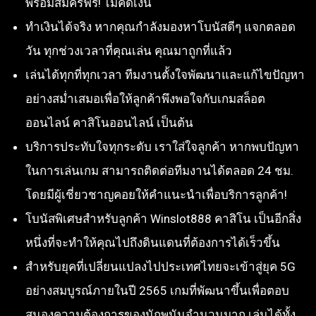
พร้อมสมัครฟรี! ไม่คิดเงิน
ทำเงินได้จริง หากคุณกำลังมองหาโบนัสดีๆ แจกตลอด
วัน ทุกช่วงเวลาที่คุณเล่น คุณมาถูกที่แล้ว
เล่นได้ทุกที่ทุกเวลา ทีมงานตั้งใจพัฒนาและแก้ไขปัญหา
อย่างสม่ำเสมอเพื่อให้ลูกค้าพึงพอใจกับเกมสล็อต
ออนไลน์ คาสิโนออนไลน์ เป็นต้น
บริการประทับใจทุกระดับ เราใส่ใจลูกค้า หากพบปัญหา
ในการเล่นเกม สามารถติดต่อทีมงานได้ตลอด 24 ชม.
โดยมีผู้เชี่ยวชาญคอยให้คำแนะนำเพื่อบริการลูกค้า!
โบนัสพิเศษสำหรับลูกค้า Winslot888 คาสิโน เป็นอีกสิ่ง
หนึ่งที่จะทำให้คุณไปถึงดินแดนที่ต้องการได้เร็วขึ้น
สำหรับยุคที่เปลี่ยนแปลงไปประเทศไทยจะเข้าสู่ยุค 5G
อย่างสมบูรณ์ภายในปี 2565 เกมที่พัฒนาขึ้นเพื่อตอบ
สนองความต้องการของนักพนันจำนวนมาก เล่นได้ทั้ง