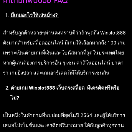
คำถามที่พบบ่อย FAQ
มีเกมอะไรให้เล่นบ้าง?
สำหรับลูกค้าหลายๆท่านคงทราบดีว่าถ้าพูดถึง Winslot888
ดังมากสำหรับสล็อตออนไลน์ มีเกมให้เลือกมากถึง 100 เกม
เพราะเป็นค่ายเกมที่เงินและโบนัสมากที่สุดในประเทศไทย
หากผู้เล่นต้องการบริการอื่น ๆ เช่น คาสิโนออนไลน์ บาคา
ร่า เกมยิงปลา และเกมอาร์เคด ก็มีให้บริการเช่นกัน
ค่ายเกม
Winslot888 เว็บตรงสล็อต
มีเครดิตฟรีหรือ
ไม่?
เป็นหนึ่งในคำถามที่พบบ่อยที่สุดในปี 2564 และผู้ให้บริการ
เสนอโปรโมชั่นและเครดิตฟรีมากมาย ให้กับลูกค้าทุกท่าน