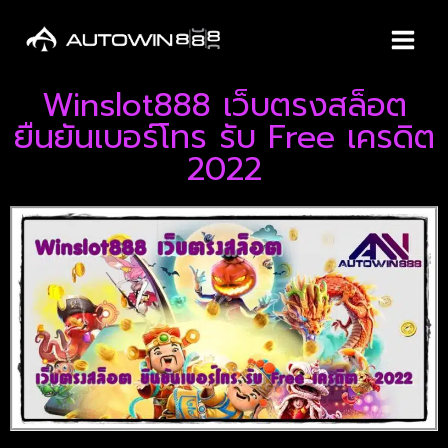
Winslot888 เว็บตรงสล็อต
ยืนยันเบอร์โทร รับ Free เครดิต
2022