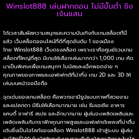
Winslot888 เล่นฝากถอน ไม่มีขั้นต่ำ ชิง
เงินแสน
ได้เวลาสัมผัสความสนุกและความบันเทิงกับเกมสล็อตที่นี่
แล้ว เว็บสล็อตออนไลน์ที่ดีที่สุดอันดับ 1 ของเมือง
ไทย
Winslot888 เว็บตรงสล็อต
เพราะเราคือศูนย์รวมเกม
สล็อตที่ใหญ่ที่สุด มีเกมให้เลือกเล่นมากกว่า 1,000 เกม คัด
มาเป็นพิเศษเพื่อเกมสนุกๆ โบนัสและแจ็คพอตง่าย ๆ
คุณภาพของภาพและเอฟเฟกต์ที่น่าทึ่ง เกม 2D และ 3D ให้
เล่นบนหน้าจอมือถือ
จุดเด่นของเกมสล็อต คือพวกเขามีรูปแบบภาพที่สวยงาม
และแปลกตา มีธีมให้เลือกมากมาย เช่น ธีมเอเชีย อาหาร
แคนดี้ ซาฟารี สเปซ และอีกมากมาย ผู้เล่นจะเพลิดเพลินและ
เพลิดเพลินกับกราฟิกคุณภาพสูงและเอฟเฟกต์เพลงที่น่าตื่น
เต้นซึ่งเป็นไฮไลท์ของสล็อต Winslot888 เข้าสู่ระบบ ผู้เล่น
จะมีสิทธิ์ได้รับโบนัสพิเศษในเกมรวมถึงโบนัสเครดิตและโบนัส