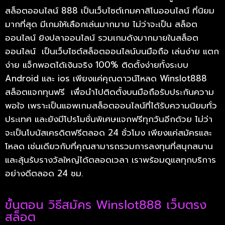
สล็อตออนไลน์ 888 เป็นเว็บไซต์เกมคาสิโนออนไลน์ ที่นิยม
มากที่สุด มีเกมให้เลือกเล่นมากมาย ไม่ว่าจะเป็น สล็อต
ออนไลน์ ยิงปลาออนไลน์ รวมเกมดังมากมายในสล็อต
ออนไลน์ เป็นเว็บไซต์สล็อตออนไลน์บนมือถือ เล่นง่าย แตก
ง่าย แจ็กพอตได้เงินจริง 100% ติดตั้งง่ายทั้งระบบ
Android และ ios เพียงแค่คุณดาวน์โหลด Winslot888
สล็อตแจกทุนฟรี เพื่อนำไปติดตั้งบนมือถือรับประกันความ
พอใจ เพราะเป็นแอพเกมสล็อตออนไลน์ที่ได้รับความนิยมทั่ว
ประเทศ และยังมีโปรโมชั่นพิเศษแจกฟรีทุกวันอีกด้วย ไม่ว่า
จะเป็นโบนัสเครดิตฟรีตลอด 24 ชั่วโมง เพียงแค่สมัครและ
โหลด เช่นเดียวกับที่คุณสามารถรวมการลงทุนที่สนุกสนาน
และลุ้นรับรางวัลใหญ่ได้ตลอดเวลา เราพร้อมดูแลทุกบริการ
อย่างดีตลอด 24 ชม.
ขั้นตอน วิธีสมัคร Winslot888 เว็บตรง
สล็อต