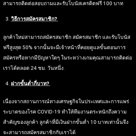
สามารถติดต่อสอบถามและรับโบนัสเครดิตฟรี 100 บาท
วิธีการสมัครสมาชิก?
ลูกค้าใหม่สามารถสมัครสมาชิก สมัครสมาชิก และรับโบนัส
ฟรีสูงสุด 50% จากนั้นจะมีเจ้าหน้าที่คอยดูแลขั้นตอนการ
สมัครหรือหากมีปัญหาใดๆ ในระหว่างเกมคุณสามารถติดต่อ
เราได้ตลอด 24 ชม. วันหนึ่ง.
ฝากขั้นต่ำกี่บาท?
เนื่องจากสถานการณ์ทางเศรษฐกิจในประเทศและการแพร่
ระบาดของโรค COVID-19 ทำให้ทีมงานตระหนักถึงความ
สำคัญของลูกค้า ลูกค้าที่มีเงินฝากขั้นต่ำ 10 บาทเท่านั้นจึง
จะสามารถสมัครสมาชิกกับเราได้