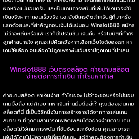
ผิดหวังแน่นอนครับ และเป็นเกมการพนันที่เล่นได้เงินจริงใช้
เงินจริงฝาก-ถอนเร็วจริง และยังมีเครดิตสำหรับผู้ที่มาครั้ง
แรกด้วยและที่สำคัญถอนเงินได้แน่นอน Winslot888 สมัคร
ไม่ว่าจะเล่นหรือแพ้ เราก็มีโปรโมชั่น เงินคืน หรือโบนัสที่ทำให้
ลูกค้าสบายใจ คุณจะไม่ผิดหวังหากเลือกเว็บไซต์ของเรา หา
เกมให้เลือก จนเลือกไม่ถูกเพราะในเว็บเรามีทุกเกมที่น่าเล่น
Winslot888 เว็บตรงสล็อต ค่ายเกมสล็อต
ง่ายต่อการทำเงิน กำไรมหาศาล
ค่ายเกมสล็อต หาเงินง่าย กำไรเยอะ ไม่ว่าจะชอบหรือไม่ชอบ
เกมมือถือ แต่ถ้าอยากหาเงินผ่านมือถือล่ะ? คุณต้องเล่นเกม
สล็อตที่นี่ นี่เป็นวิธีหนึ่งในการสร้างรายได้จากการเล่นเกม
สบาย ๆ ที่ทุกคนสามารถเพลิดเพลินได้อย่างง่ายดาย เกม
สล็อตไม่ใช่เกมการพนัน ที่ซับซ้อนและซับซ้อน คุณสามารถ
เล่นได้โดยไม่มีความรู้เกี่ยวกับเกม แต่ถ้าคุณต้องการทำเงิน