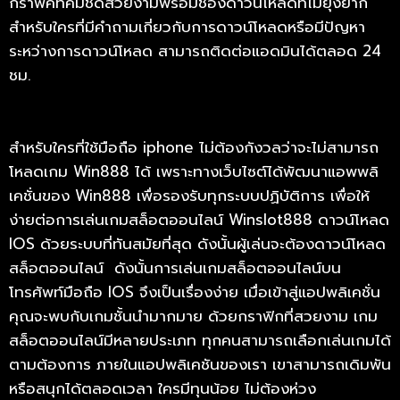
กราฟิคที่คมชัดสวยงามพร้อมช่องดาวน์โหลดที่ไม่ยุ่งยาก
สำหรับใครที่มีคำถามเกี่ยวกับการดาวน์โหลดหรือมีปัญหา
ระหว่างการดาวน์โหลด สามารถติดต่อแอดมินได้ตลอด 24
ชม.
สำหรับใครที่ใช้มือถือ iphone ไม่ต้องกังวลว่าจะไม่สามารถ
โหลดเกม Win888 ได้ เพราะทางเว็บไซต์ได้พัฒนาแอพพลิ
เคชั่นของ Win888 เพื่อรองรับทุกระบบปฏิบัติการ เพื่อให้
ง่ายต่อการเล่นเกมสล็อตออนไลน์ Winslot888 ดาวน์โหลด
IOS ด้วยระบบที่ทันสมัยที่สุด ดังนั้นผู้เล่นจะต้องดาวน์โหลด
สล็อตออนไลน์ ดังนั้นการเล่นเกมสล็อตออนไลน์บน
โทรศัพท์มือถือ IOS จึงเป็นเรื่องง่าย เมื่อเข้าสู่แอปพลิเคชั่น
คุณจะพบกับเกมชั้นนำมากมาย ด้วยกราฟิกที่สวยงาม เกม
สล็อตออนไลน์มีหลายประเภท ทุกคนสามารถเลือกเล่นเกมได้
ตามต้องการ ภายในแอปพลิเคชันของเรา เขาสามารถเดิมพัน
หรือสนุกได้ตลอดเวลา ใครมีทุนน้อย ไม่ต้องห่วง