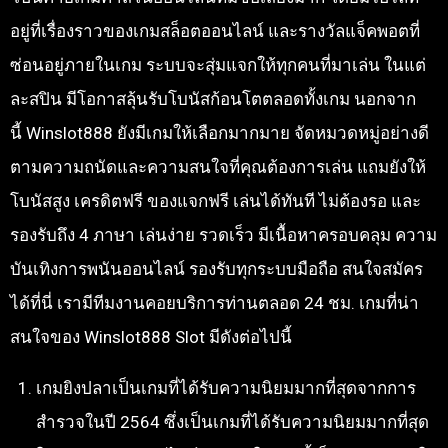
อยู่ที่เรื่องราวของเกมสล็อตออนไลน์ และรางวัลแจ็คพอตที่
ซ่อนอยู่ภายในเกม ระบบจะสุ่มแจกให้ทุกคนที่มาเล่น ในแต่
ละสปิน มีโอกาสลุ้นรับโบนัสก้อนโตตลอดทั้งเกม นอกจาก
นี้ Winslot888 ยังมีเกมให้เลือกมากมาย จัดหมวดหมู่อย่างดี
ตามความถนัดและความสนใจที่คุณต้องการเล่น แถมยังให้
โบนัสสูง เครดิตฟรี ของแจกฟรี เล่นได้ทันที ไม่ต้องรอ และ
รองรับถึง 4 ภาษา เล่นง่าย รวดเร็ว มีเนื้อหาครอบคลุม ความ
บันเทิงการพนันออนไลน์ รองรับทุกระบบมือถือ สนใจสมัคร
ได้ที่นี่ เรามีทีมงานคอยบริการท่านตลอด 24 ชม. เกมที่น่า
สนใจของ Winslot888 Slot มีดังต่อไปนี้
เกมยิงปลาเป็นเกมที่ได้รับความนิยมมากที่สุดจากการ
สำรวจในปี 2564 ซึ่งเป็นเกมที่ได้รับความนิยมมากที่สุด