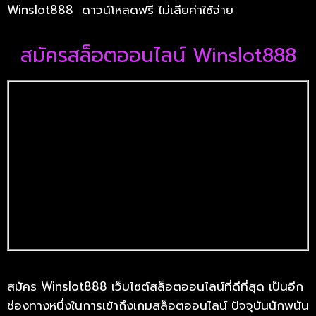
Winslot888 ดาวน์โหลดฟรี ไม่เสียค่าใช้จ่าย
สมัครสล็อตออนไลน์ Winslot888
สมัคร Winslot888 เว็บไซต์สล็อตออนไลน์ที่ดีที่สุด เป็นอีก
ช่องทางหนึ่งในการเข้าถึงเกมสล็อตออนไลน์ ปัจจุบันนักพนัน