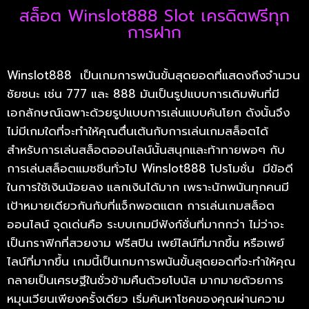
สล็อต Winslot888 Slot เครดิตฟรีทุก
การฝาก
Winslot888 เป็นเกมการพนันขั้นสุดยอดที่แสดงถึงจำนวน
ชัยชนะ เช่น 777 และ 888 มันเป็นรูปแบบการเดิมพันที่มี
เอกลักษณ์เฉพาะด้วยรูปแบบการเล่นแบบคันโยก ดังนั้นจึง
ไม่มีเกมใดที่จะทำให้คุณตื่นเต้นกับการเล่นเกมสล็อตได้
สำหรับการเล่นสล็อตออนไลน์นั้นสนุกและท้าทายพอๆ กับ
การเล่นสล็อตแมชชีนทั่วไป
Winslot888 โปรโมชั่น
มีข้อดี
ในการใช้เงินน้อยลง แลกเงินได้มาก เพราะนักพนันทุกคนมี
เป้าหมายเดียวกันกับที่แจ็กพอตแตก การเล่นเกมสล็อต
ออนไลน์ จุดเด่นคือ ระบบเกมมีฟังก์ชั่นที่มากกว่า ไม่ว่าจะ
เป็นกราฟิกที่สวยงาม ฟรีสปิน เพย์ไลน์ที่มากขึ้น หรือเพย์
ไลน์ที่มากขึ้น เกมนี้เป็นเกมการพนันขั้นสุดยอดที่จะทำให้คุณ
กลายเป็นเศรษฐีในชั่วข้ามคืนด้วยโบนัส มากมายด้วยการ
หมุนเวียนเพียงครั้งเดียว เริ่มค้นหาโชคของคุณผ่านความ