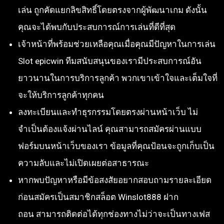
เล่น ถูกคัดแยกลิขสิทธิ์โดยตรงจากผู้พัฒนาเกม ดังนั้น
คุณจะได้พบกับประสบการณ์การเล่นที่ดีที่สุด
เจ้าหน้าที่พร้อมช่วยเหลือคุณเมื่อคุณมีปัญหาในการเล่น
Slot epicwin ทีมสนับสนุนของเรามีประสบการณ์อัน
ยาวนานในการบริการลูกค้า พวกเขาเข้าใจและเต็มใจที่
จะให้บริการลูกค้าทุกคน
ลงทะเบียนและทำธุรกรรมโดยตรงผ่านหน้าเว็บ ไม่
จำเป็นต้องแจ้งผ่านไลน์ คุณสามารถสมัครผ่านแบบ
ฟอร์มบนหน้าเว็บของเรา ข้อมูลที่คุณป้อนจะถูกเก็บเป็น
ความลับและไม่เปิดเผยต่อสาธารณะ
หากพบปัญหาหรือมีข้อสงสัยอยากสอบถามรายละเอียด
ก่อนสมัครเป็นสมาชิกสล็อต Winslot888 ฝาก
ถอน สามารถติดต่อได้ทุกช่องทางไม่ว่าจะเป็นทางเฟส