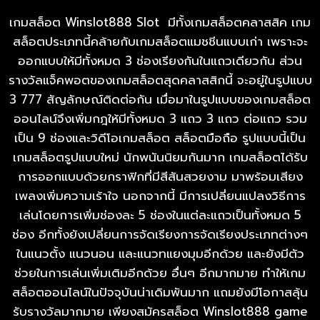
เกมสล็อต Winslot888 Slot มีทั้งเกมสล็อตคลาสสิค เกม
สล็อตประเภทนี้คล้ายกับเกมสล็อตแมชชีนแบบเก่า เพราะจะ
ออกแบบให้มีทั้งหมด 3 ช่องเรียงกันในแถวเดียวกัน ส่วน
รางวัลแจ็คพอตของเกมสล็อตสุดคลาสสิกนี้ จะอยู่ในรูปแบบ
3 777 สัญลักษณ์ติดต่อกัน เมื่อมาในรูปแบบของเกมสล็อต
ออนไลน์จึงเพิ่มกฎให้มีทั้งหมด 3 แถว 3 แถว ต่อแถว รวม
เป็น 9 ช่องและวิดีโอเกมสล็อต สล็อตมือถือ รูปแบบนี้เป็น
เกมสล็อตรูปแบบใหม่ นักพนันนิยมกันมาก เกมสล็อตได้รับ
การออกแบบด้วยกราฟิกที่มีสีสันสวยงาม มาพร้อมเสียง
เพลงเพิ่มความเร้าใจ นอกจากนี้ มีการเปลี่ยนแปลงวิธีการ
เล่นโดยการเพิ่มช่องละ 5 ช่องในแต่ละแถวเป็นทั้งหมด 5
ช่อง อีกทั้งยังเปลี่ยนการจัดเรียงการจัดเรียงประเภทต่างๆ
ในแนวตั้ง แนวนอน และแนวทแยงมุมอีกด้วย และยังมีตัว
ช่วยในการเล่นเพิ่มเติมอีกด้วย อื่นๆ อีกมากมาย ทำให้เกม
สล็อตออนไลน์ในปัจจุบันน่าเดิมพันมาก แถมยังมีโอกาสลุ้น
รับรางวัลมากมาย เพียงสมัครสล็อต Winslot888 game