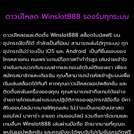
ดาวน์โหลด Winslot888 รองรับทุกระบบ
ดาวน์โหลดและติดตั้ง Winslot888 สล็อตโบนัสฟรี บน
อุปกรณ์ใดก็ได้ กำลังเป็นที่นิยม สามารถเล่นได้ทุกระบบ ทุก
อุปกรณ์ไม่ว่าจะเป็น iOS และ Android เป็นที่ชื่นชอบของ
ใครหลายคน คนเพราะเกมมีโอกาสทำกำไรสูง เล่นง่ายเข้าใจ
ง่ายในเกมบวกกับระบบฝากและถอนอัตโนมัติของเรา เพียง
สมัครสมาชิกและเติมเงิน คุณก็สามารถนำรหัสเข้าสู่ระบบเพื่อ
เริ่มเล่นสล็อตได้ทันที หากคุณดาวน์โหลดแอปพลิเคชั่น และ
ติดตั้งลงในเครื่องของคุณ คุณสามารถเข้าถึงเกมได้อย่าง
ง่ายดายโดยเล่นผ่านระบบปฏิบัติการของอุปกรณ์มือถือ มีคา
สิโนออนไลน์มากมายให้คุณเล่น ไม่ว่าจะเป็นเกมยิงปลาสด
ออนไลน์ บาคาร่า อาเขต เกมออนไลน์ รวมถึงการ์ดเกมและ
เกมอื่นๆ Winslot888 เล่นผ่านมือถือ อีกมากมายที่คุณจะ
พบในแอปพลิเคชัน และคุณยังจะได้พบกับโปรโมชั่นเครดิตฟรี