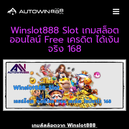
Winslot888 Slot เกมสล็อต
ออนไลน์ Free เครดิต ได้เงิน
จริง 168
เกมส์สล็อตจาก Winslot888