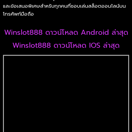
และข้อเสนอพิเศษสำหรับทุกคนที่ชอบเล่นสล็อตออนไลน์บน
โทรศัพท์มือถือ
Winslot888 ดาวน์โหลด Android ล่าสุด
Winslot888 ดาวน์โหลด IOS ล่าสุด