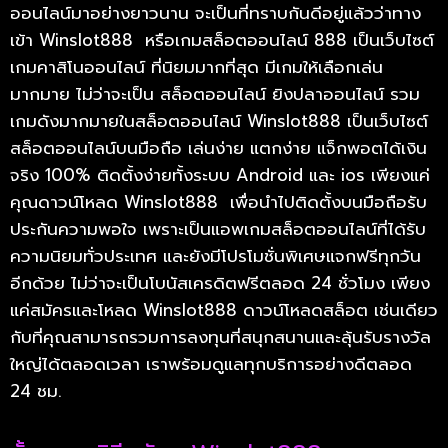
ออนไลน์มาอย่างยาวนาน จะเป็นที่ทราบกันดีอยู่แล้วว่าทาง
เข้า Winslot888 หรือเกมสล็อตออนไลน์ 888 เป็นเว็บไซต์
เกมคาสิโนออนไลน์ ที่นิยมมากที่สุด มีเกมให้เลือกเล่น
มากมาย ไม่ว่าจะเป็น สล็อตออนไลน์ ยิงปลาออนไลน์ รวม
เกมดังมากมายในสล็อตออนไลน์ Winslot888 เป็นเว็บไซต์
สล็อตออนไลน์บนมือถือ เล่นง่าย แตกง่าย แจ็กพอตได้เงิน
จริง 100% ติดตั้งง่ายทั้งระบบ Android และ ios เพียงแค่
คุณดาวน์โหลด Winslot888 เพื่อนำไปติดตั้งบนมือถือรับ
ประกันความพอใจ เพราะเป็นแอพเกมสล็อตออนไลน์ที่ได้รับ
ความนิยมทั่วประเทศ และยังมีโปรโมชั่นพิเศษแจกฟรีทุกวัน
อีกด้วย ไม่ว่าจะเป็นโบนัสเครดิตฟรีตลอด 24 ชั่วโมง เพียง
แค่สมัครและโหลด Winslot888 ดาวน์โหลดสล็อต เช่นเดียว
กับที่คุณสามารถรวมการลงทุนที่สนุกสนานและลุ้นรับรางวัล
ใหญ่ได้ตลอดเวลา เราพร้อมดูแลทุกบริการอย่างดีตลอด
24 ชม.