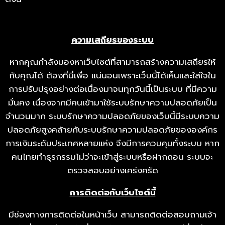
ความเสถียรของระบบ
หากคุณกำลังมองหาเว็บไซต์ที่สามารถสร้างความเสถียรให้
กับคุณได้ ต้องที่นี่เพื่อ แน่นอนเพราะเว็บนี้ได้เห็นและใส่ใจใน
การปรับปรุงอย่างต่อเนื่องมาจนทุกวันนี้เป็นระบบ ที่มีความ
มั่นคง เนื่องจากมีคนเข้ามาใช้ระบบรักษาความปลอดภัยเป็น
จำนวนมาก ระบบรักษาความปลอดภัยของเว็บนี้มีระบบความ
ปลอดภัยสูงคล้ายกับระบบรักษาความปลอดภัยขององค์กร
การเงินระดับประเทศหลายแห่ง จึงมีการควบคุมทั้งระบบ หาก
คนไทยทำธุรกรรมไม่ว่าจะเข้าสู่ระบบหรือฝากถอน ระบบจะ
ตรวจสอบอย่างเคร่งครัด
การติดต่อกับเว็บไซต์นี้
มีช่องทางการติดต่อในหน้าเว็บ สามารถติดต่อสอบถามเจ้า