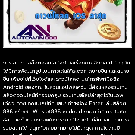
การเล่นเกมสล็อตออนไลน์จะไม่ใช่เรื่องยากอีกต่อไป ปัจจุบัน
ได้มีการพัฒนารูปแบบการเล่นให้สะดวก สบายขึ้น และสบาย
ขึ้น เพียงไปที่เว็บไซต์และดาวน์โหลด บนโทรศัพท์มือถือ
Android ของคุณ ในส่วนแอปพลิเคชัน นี่คือแหล่งรวมเกม
สล็อตออนไลน์ที่ครอบคลุม รวมเกมส์ใหม่ล่าสุดไว้ในแอพ
เดียว ด้วยเทคโนโลยีที่ทันสมัยทำให้ช่อง Enter เล่นสล็อต
888 หรือเข้า Winslot888 android ง่ายกว่าที่เคย ไม่ซับ
ซ้อน แค่ขั้นตอนง่ายๆในการดาวน์โหลดไม่กี่ขั้นตอน สามารถ
ร่วมสนุกได้ สนุกกับเกมมากมายไม่มีสะดุด ภายในเกมมี