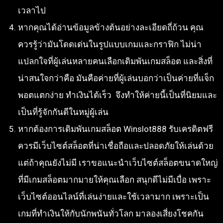
เวลาไป
หากคุณได้อ่านข้อมูลข้างต้นอย่างละเอียดถี่ถ้วน คุณ
ควรรู้ว่ามันโดดเด่นในรูปแบบเกมและกราฟิก ไม่น่า
แปลกใจที่ผู้เล่นหลายคนเลือกเดิมพันเกมสล็อต และสิ่งที่
น่าสนใจกว่าคือ มันคือค่ายที่ผู้เล่นบอกว่าเป็นค่ายที่แจ็ก
พอตแตกง่าย ทำเงินได้เร็ว จึงทำให้ค่ายนี้เป็นที่นิยมและ
เป็นที่รู้จักกันดีในหมู่ผู้เล่น
หากต้องการเดิมพันเกมสล็อต Winslot888 รับเครดิตฟรี
ควรมีเว็บไซต์สล็อตที่น่าเชื่อถือและปลอดภัยให้เล่นด้วย
แต่ถ้าคุณยังไม่มี เราขอแนะนำเว็บไซต์สล็อตขนาดใหญ่
ที่มีเกมสล็อตมากมายให้คุณเลือก สนุกดีไม่มีเบื่อ เพราะ
เว็บไซต์ออนไลน์ที่เล่นง่ายและใช้เวลามาก เพราะเป็น
เกมที่ทำเงินให้กับนักพนันทั่วโลก มาลองเสี่ยงโชคกัน