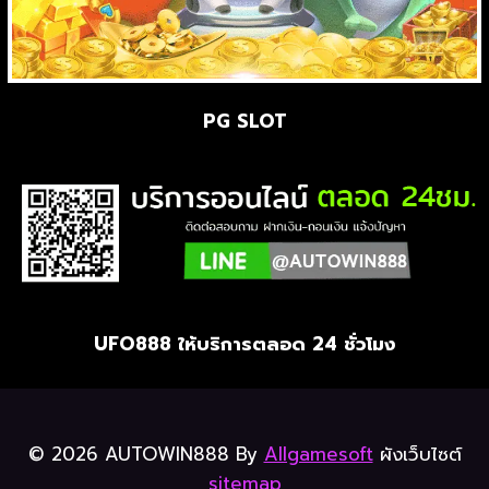
PG SLOT
UFO888 ให้บริการตลอด 24 ชั่วโมง
© 2026 AUTOWIN888 By
Allgamesoft
ผังเว็บไซต์
sitemap