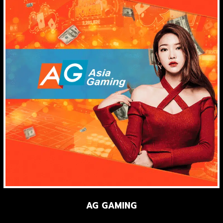
AG GAMING