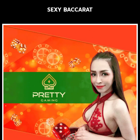
SEXY BACCARAT