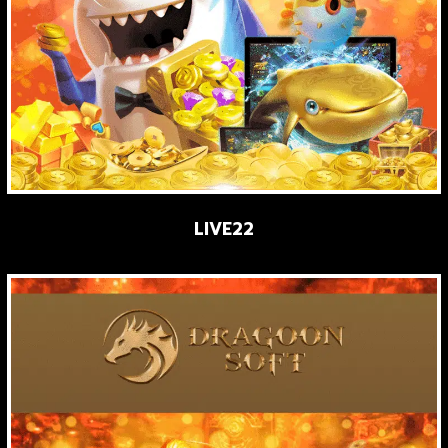
LIVE22