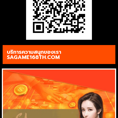
บริการความสนุกของเรา
SAGAME168TH.COM