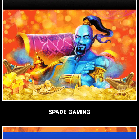
SPADE GAMING