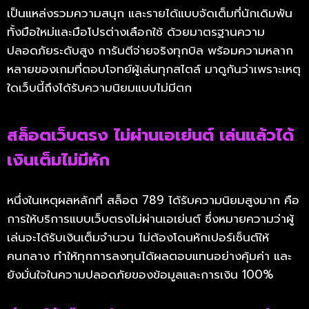
เป็นแหล่งรวมความสนุก และรายได้แบบจัดเต็มที่นักเดิมพัน
ทั้งมือใหม่และมือโปรต่างเลือกใช้ ด้วยมาตรฐานความ
ปลอดภัยระดับสูง การันตีจ่ายจริงทุกบิล พร้อมความหลาก
หลายของเกมที่ตอบโจทย์ผู้เล่นทุกสไตล์ มาดูกันว่าเพราะเหตุ
ใดเว็บนี้ถึงได้รับความนิยมแบบไม่มีตก
สล็อตเว็บตรง ไม่ผ่านเอเย่นต์ เล่นแล้วได้
เงินเต็มไม่มีหัก
หนึ่งในเหตุผลหลักที่ สล็อต 789 ได้รับความนิยมสูงมาก คือ
การให้บริการแบบเว็บตรงไม่ผ่านเอเย่นต์ ซึ่งหมายความว่าผู้
เล่นจะได้รับเงินเต็มจำนวน ไม่ต้องโดนหักเปอร์เซ็นต์ให้
คนกลาง ทำให้ทุกการลงทุนได้ผลตอบแทนอย่างคุ้มค่า และ
ยังมั่นใจในความปลอดภัยของข้อมูลและการเงิน 100%