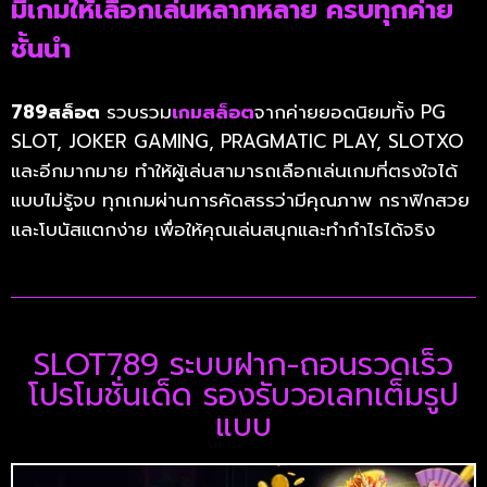
มีเกมให้เลือกเล่นหลากหลาย ครบทุกค่าย
ชั้นนำ
789สล็อต
รวบรวม
เกมสล็อต
จากค่ายยอดนิยมทั้ง PG
SLOT, JOKER GAMING, PRAGMATIC PLAY, SLOTXO
และอีกมากมาย ทำให้ผู้เล่นสามารถเลือกเล่นเกมที่ตรงใจได้
แบบไม่รู้จบ ทุกเกมผ่านการคัดสรรว่ามีคุณภาพ กราฟิกสวย
และโบนัสแตกง่าย เพื่อให้คุณเล่นสนุกและทำกำไรได้จริง
SLOT789 ระบบฝาก-ถอนรวดเร็ว
โปรโมชั่นเด็ด รองรับวอเลทเต็มรูป
แบบ