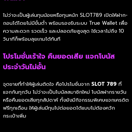
ไม่ว่าจะเป็นผู้เล่นทุนน้อยหรือทุนหนัก SLOT789 เปิดให้ฝาก-
ถอนได้โดยไม่มีขั้นต่ำ พร้อมรองรับระบบ True Wallet เพื่อ
ความสะดวก รวดเร็ว และปลอดภัยสูงสุด ใช้เวลาไม่ถึง 10
วินาทีก็พร้อมลุยเกมได้ทันที
โปรโมชั่นเร้าใจ คืนยอดเสีย แจกโบนัส
ประจำวันไม่อั้น
จุดขายที่ทำให้ผู้เล่นติดใจ คือโปรโมชั่นจาก
SLOT 789
ที่
แจกกันทุกวัน ไม่ว่าจะเป็นโบนัสสมาชิกใหม่ โบนัสฝากรายวัน
หรือคืนยอดเสียทุกสัปดาห์ ทั้งยังมีกิจกรรมพิเศษแจกเครดิต
ฟรีทุกเดือน ให้ผู้เล่นมีทุนไปต่อยอดได้แบบไม่ต้องควัก
กระเป๋าเพิ่ม