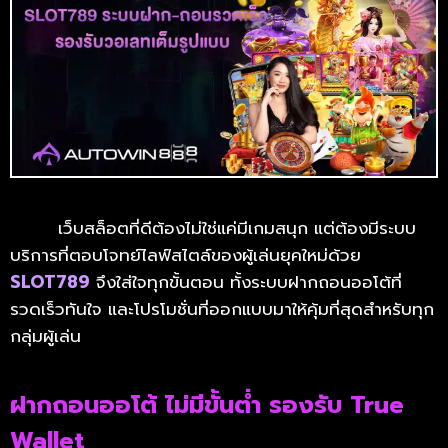
เว็บสล็อตที่ดีต้องไม่ใช่แค่มีเกมสนุก แต่ต้องมีระบบ
บริการที่ตอบโจทย์ไลฟ์สไตล์ของผู้เล่นยุคใหม่ด้วย
SLOT789
จึงใส่ใจทุกขั้นตอน ทั้งระบบฝากถอนออโต้ที่
รวดเร็วทันใจ และโปรโมชั่นที่ออกแบบมาให้คุ้มที่สุดสำหรับทุก
กลุ่มผู้เล่น
ฝากถอนออโต้ ไม่มีขั้นต่ำ รองรับ True
Wallet