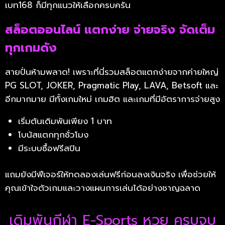
เบท168 ก็มีทุกแนวให้เลือกครบครัน
สล็อตออนไลน์ แตกง่าย จ่ายจริง จัดเต็ม
ทุกเกมดัง
สายปั่นห้ามพลาด! เพราะที่นี่รวมสล็อตแตกง่ายจากค่ายใหญ่
PG SLOT, JOKER, Pragmatic Play, LAVA, Betsoft และ
อีกมากมาย มีทั้งเกมใหม่ เกมฮิต และเกมที่มีอัตราการจ่ายสูง
เริ่มต้นเดิมพันเพียง 1 บาท
โบนัสแตกทุกชั่วโมง
มีระบบซื้อฟรีสปิน
แถมยังมีฟีเจอร์ให้ทดลองเล่นฟรีก่อนลงเงินจริง เพื่อช่วยให้
คุณเข้าใจตัวเกมและวางแผนการเล่นได้อย่างชาญฉลาด
เดิมพันกีฬา E-Sports หวย ครบจบ