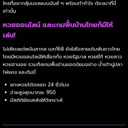
ใครที่อยากลุ้นบอลแบบมันส์ ๆ พร้อมทำกำไร ต้องมาที่นี่
เท่านั้น
หวยออนไลน์ และเกมพื้นบ้านไทยก็มีให้
เล่น!
ไม่เพียงแต่พนันสากล เบท168 ยังใส่ใจสายเดิมพันชาวไทย
โดยมีหวยออนไลน์ให้เลือกทั้ง หวยรัฐบาล หวยยี่กี หวยลาว
หวยฮานอย รวมถึงเกมพื้นบ้านยอดนิยมอย่าง น้ำเต้าปูปลา
ไพ่แคง และดัมมี่
แทงหวยได้ตลอด 24 ชั่วโมง
จ่ายสูงสุดบาทละ 950
มีสถิติย้อนหลังให้วิเคราะห์