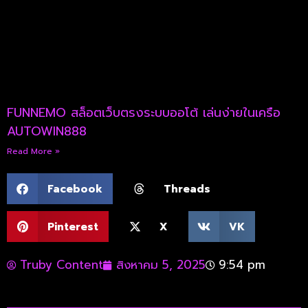
FUNNEMO สล็อตเว็บตรงระบบออโต้ เล่นง่ายในเครือ
AUTOWIN888
Read More »
Facebook
Threads
Pinterest
X
VK
Truby Content
สิงหาคม 5, 2025
9:54 pm