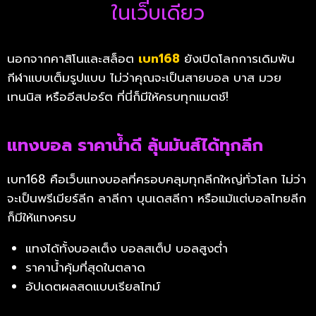
ในเว็บเดียว
นอกจากคาสิโนและสล็อต
เบท168
ยังเปิดโลกการเดิมพัน
กีฬาแบบเต็มรูปแบบ ไม่ว่าคุณจะเป็นสายบอล บาส มวย
เทนนิส หรืออีสปอร์ต ที่นี่ก็มีให้ครบทุกแมตช์!
แทงบอล ราคาน้ำดี ลุ้นมันส์ได้ทุกลีก
เบท168 คือเว็บแทงบอลที่ครอบคลุมทุกลีกใหญ่ทั่วโลก ไม่ว่า
จะเป็นพรีเมียร์ลีก ลาลีกา บุนเดสลีกา หรือแม้แต่บอลไทยลีก
ก็มีให้แทงครบ
แทงได้ทั้งบอลเต็ง บอลสเต็ป บอลสูงต่ำ
ราคาน้ำคุ้มที่สุดในตลาด
อัปเดตผลสดแบบเรียลไทม์