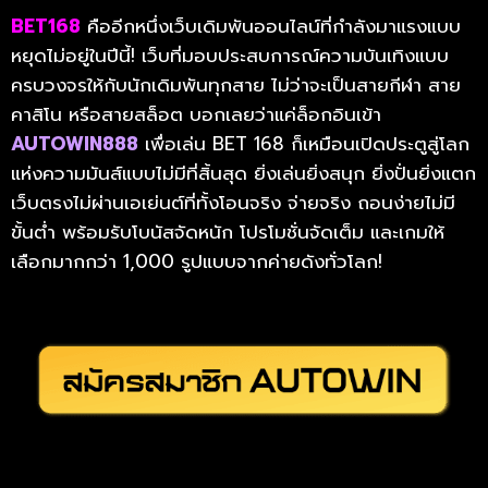
BET168
คืออีกหนึ่งเว็บเดิมพันออนไลน์ที่กำลังมาแรงแบบ
หยุดไม่อยู่ในปีนี้! เว็บที่มอบประสบการณ์ความบันเทิงแบบ
ครบวงจรให้กับนักเดิมพันทุกสาย ไม่ว่าจะเป็นสายกีฬา สาย
คาสิโน หรือสายสล็อต บอกเลยว่าแค่ล็อกอินเข้า
AUTOWIN888
เพื่อเล่น BET 168 ก็เหมือนเปิดประตูสู่โลก
แห่งความมันส์แบบไม่มีที่สิ้นสุด ยิ่งเล่นยิ่งสนุก ยิ่งปั่นยิ่งแตก
เว็บตรงไม่ผ่านเอเย่นต์ที่ทั้งโอนจริง จ่ายจริง ถอนง่ายไม่มี
ขั้นต่ำ พร้อมรับโบนัสจัดหนัก โปรโมชั่นจัดเต็ม และเกมให้
เลือกมากกว่า 1,000 รูปแบบจากค่ายดังทั่วโลก!