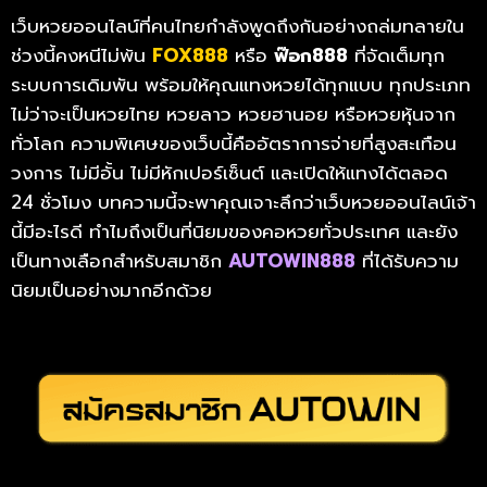
เว็บหวยออนไลน์ที่คนไทยกำลังพูดถึงกันอย่างถล่มทลายใน
ช่วงนี้คงหนีไม่พ้น
FOX888
หรือ
ฟ๊อก888
ที่จัดเต็มทุก
ระบบการเดิมพัน พร้อมให้คุณแทงหวยได้ทุกแบบ ทุกประเภท
ไม่ว่าจะเป็นหวยไทย หวยลาว หวยฮานอย หรือหวยหุ้นจาก
ทั่วโลก ความพิเศษของเว็บนี้คืออัตราการจ่ายที่สูงสะเทือน
วงการ ไม่มีอั้น ไม่มีหักเปอร์เซ็นต์ และเปิดให้แทงได้ตลอด
24 ชั่วโมง บทความนี้จะพาคุณเจาะลึกว่าเว็บหวยออนไลน์เจ้า
นี้มีอะไรดี ทำไมถึงเป็นที่นิยมของคอหวยทั่วประเทศ และยัง
เป็นทางเลือกสำหรับสมาชิก
AUTOWIN888
ที่ได้รับความ
นิยมเป็นอย่างมากอีกด้วย