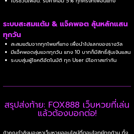
โปรชวนเพื่อน: รับค่าคอม 5% ทุกครั้งที่เพื่อนแทง
ระบบสะสมแต้ม & แจ็คพอต ลุ้นหลักแสน
ทุกวัน
สะสมแต้มจากทุกโพยที่แทง เพื่อนำไปแลกของรางวัล
มีแจ็คพอตสุ่มแจกทุกวัน แทง 10 บาทก็มีสิทธิ์ลุ้นเงินแสน
ระบบสุ่มผู้โชคดีอัตโนมัติ ทุก User มีโอกาสเท่ากัน
สรุปส่งท้าย: FOX888 เว็บหวยที่เล่น
แล้วต้องบอกต่อ!
ถ้าคุณกำลังมองหาเว็บหวยออนไลน์ที่ตอบโจทย์ทุกด้าน ทั้ง