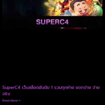
SuperC4 เว็บสล็อตอันดับ 1 รวมทุกค่าย แตกง่าย จ่าย
จริง
Read More »