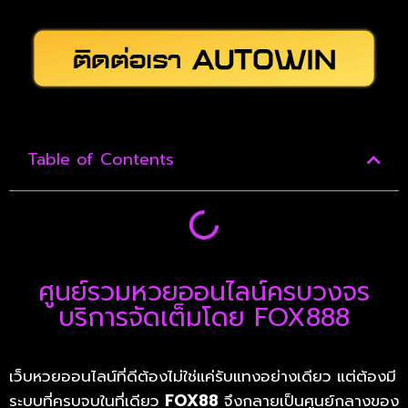
Table of Contents
ศูนย์รวมหวยออนไลน์ครบวงจร
บริการจัดเต็มโดย FOX888
เว็บหวยออนไลน์ที่ดีต้องไม่ใช่แค่รับแทงอย่างเดียว แต่ต้องมี
ระบบที่ครบจบในที่เดียว
FOX88
จึงกลายเป็นศูนย์กลางของ