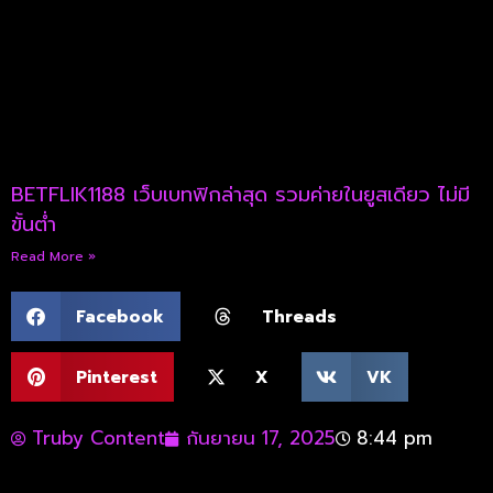
BETFLIK1188 เว็บเบทฟิกล่าสุด รวมค่ายในยูสเดียว ไม่มี
ขั้นต่ำ
Read More »
Facebook
Threads
Pinterest
X
VK
Truby Content
กันยายน 17, 2025
8:44 pm