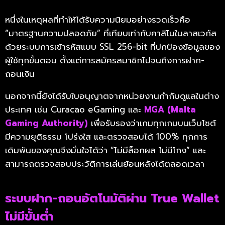
หนึ่งในเหตุผลที่ทำให้ได้รับความนิยมอย่างรวดเร็วคือ
“มาตรฐานความปลอดภัย” ที่เทียบเท่ากับคาสิโนในลาสเวกัส
ด้วยระบบการเข้ารหัสแบบ SSL 256-bit ที่ปกป้องข้อมูลของ
ผู้ใช้ทุกขั้นตอน ตั้งแต่การสมัครสมาชิกไปจนถึงการฝาก-
ถอนเงิน
นอกจากนี้ยังได้รับใบอนุญาตจากหน่วยงานกำกับดูแลในต่าง
ประเทศ เช่น Curacao eGaming และ
MGA (Malta
Gaming Authority)
เพื่อรับรองว่าเกมทุกเกมบนเว็บไซต์
มีความยุติธรรม โปร่งใส และตรวจสอบได้ 100% ทุกการ
เดิมพันของคุณจึงมั่นใจได้ว่า “ไม่มีล็อกผล ไม่มีโกง” และ
สามารถตรวจสอบประวัติการเล่นย้อนหลังได้ตลอดเวลา
ระบบฝาก-ถอนอัตโนมัติผ่าน True Wallet
ไม่มีขั้นต่ำ