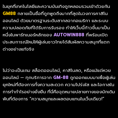
ในยุคที่เทคโนโลยีและความบันเทิงถูกหลอมรวมเข้าด้วยกัน
GM88
กลายเป็นชื่อที่ถูกพูดถึงมากที่สุดในวงการคาสิโน
ออนไลน์ ด้วยมาตรฐานระดับสากลจากอเมริกา และระบบ
ความปลอดภัยที่ได้รับการรับรอง ทำให้เว็บนี้ก้าวขึ้นมาเป็น
หนึ่งในพาร์ทเนอร์หลักของ
AUTOWIN888
ที่พร้อมเปิด
ประสบการณ์ใหม่ให้ผู้เล่นชาวไทยได้สัมผัสความสนุกที่แตก
ต่างอย่างแท้จริง
ไม่ว่าจะเป็นเกม สล็อตออนไลน์, คาสิโนสด, หรือแม้แต่หวย
ออนไลน์ — ทุกบริการจาก
GM-88
ถูกออกแบบมาเพื่อผู้เล่น
ยุคใหม่ที่ต้องการทั้งความสะดวก ความโปร่งใส และโอกาสใน
การทำกำไรอย่างยั่งยืน ที่นี่คือจุดหมายปลายทางของนักเดิม
พันที่ต้องการ “ความสนุกและผลตอบแทนในเว็บเดียว!”