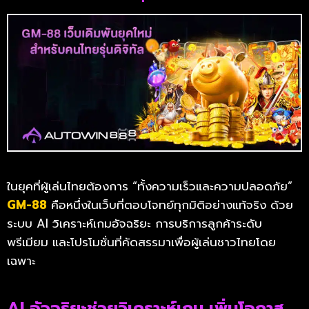
ในยุคที่ผู้เล่นไทยต้องการ “ทั้งความเร็วและความปลอดภัย”
GM-88
คือหนึ่งในเว็บที่ตอบโจทย์ทุกมิติอย่างแท้จริง ด้วย
ระบบ AI วิเคราะห์เกมอัจฉริยะ การบริการลูกค้าระดับ
พรีเมียม และโปรโมชั่นที่คัดสรรมาเพื่อผู้เล่นชาวไทยโดย
เฉพาะ
AI อัจฉริยะช่วยวิเคราะห์เกม เพิ่มโอกาส