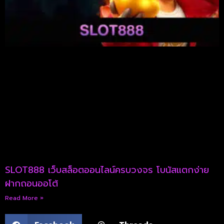
SLOT888 เว็บสล็อตออนไลน์ครบวงจร โบนัสแตกง่าย
ฝากถอนออโต้
Read More »