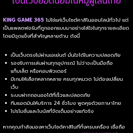
เป็นเว็บยอดนิยมในหมู่ผู้เล่นไทย
KING GAME 365
ไม่ใช่แค่เว็บไซต์คาสิโนออนไลน์ทั่วไป แต่
เป็นแพลตฟอร์มที่ถูกออกแบบมาอย่างใส่ใจในทุกรายละเอียด
โดยมีจุดแข็งที่สำคัญหลายด้าน ดังนี้
เป็นเว็บตรงไม่ผ่านเอเย่นต์ มั่นใจได้ในความปลอดภัย
รองรับการเล่นผ่านทุกอุปกรณ์ ไม่ว่าจะเป็นมือถือ
แท็บเล็ต หรือคอมพิวเตอร์
มีเกมให้เลือกหลากหลาย ครบทุกหมวด ไม่ต้องเปลี่ยน
เว็บ
ระบบฝากถอนออโต้ที่เร็วและปลอดภัย
ทีมแอดมินให้บริการ 24 ชั่วโมง พูดคุยด้วยภาษาไทย
โปรโมชั่นและโบนัสที่จัดเต็มอย่างแท้จริง
หากคุณกำลังมองหาเว็บไซต์คาสิโนที่ทั้งครบเครื่อง เชื่อถือ