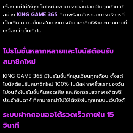
เลือก แต่ไม่ใช่ทุกเว็บไซต์จะสามารถตอบโจทย์ในทุกด้านได้
อย่าง
KING GAME 365
ที่มาพร้อมกับระบบการบริการที่
เป็นเลิศ ความมั่นคงในทางการเงิน และสิทธิพิเศษมากมายที่
เหนือกว่าเว็บทั่วไป
โปรโมชั่นหลากหลายและโบนัสต้อนรับ
สมาชิกใหม่
KING GAME 365 มีโปรโมชั่นที่หมุนเวียนทุกเดือน ตั้งแต่
โบนัสต้อนรับสมาชิกใหม่ 100% โบนัสฝากครั้งแรกของวัน
ไปจนถึงโปรโมชั่นคืนยอดเสีย และกิจกรรมแจกเครดิตฟรี
ประจำสัปดาห์ ที่สามารถนำไปใช้ได้จริงในทุกเกมบนเว็บไซต์
ระบบฝากถอนออโต้รวดเร็วภายใน 15
วินาที