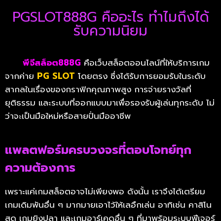
PGSLOT888G คืออะไร ทำไมถึงได้
รับความนิยม
พีจีสล็อต888G
คือเว็บสล็อตออนไลน์ที่ให้บริการเกม
จากค่าย
PG SLOT
โดยตรง ซึ่งได้รับการยอมรับในระดับ
สากลในเรื่องของกราฟิกคุณภาพสูง การจ่ายรางวัลที่
ยุติธรรม และระบบที่ออกแบบมาเพื่อรองรับผู้เล่นทุกระดับ ไม่
ว่าจะเป็นมือใหม่หรือสายปั่นมืออาชีพ
แพลตฟอร์มครบวงจรที่ตอบโจทย์ทุก
ความต้องการ
เพราะแค่เกมสล็อตอาจไม่เพียงพอ ดังนั้น เราจึงได้เตรียม
เกมเดิมพันอื่น ๆ มากมายเอาไว้ให้เลอืกเล่น อาทิเช่น คาสิโน
สด เกมยิงปลา และเกมอาร์เคดอื่น ๆ ที่มาพร้อมระบบฟีเจอร์