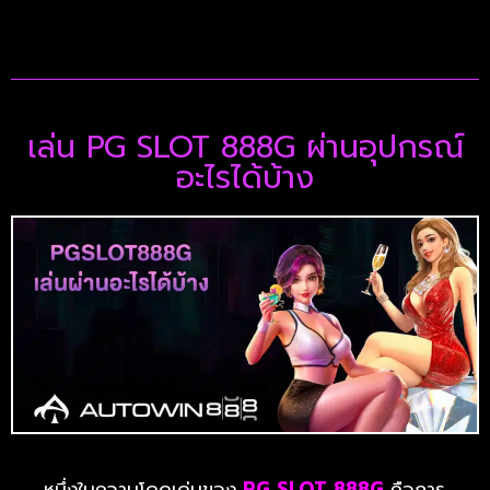
เล่น PG SLOT 888G ผ่านอุปกรณ์
อะไรได้บ้าง
หนึ่งในความโดดเด่นของ
PG SLOT 888G
คือการ