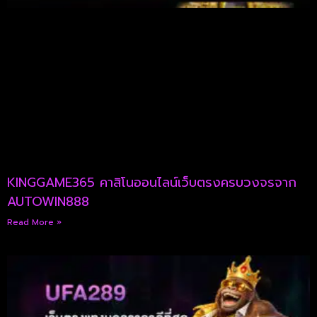
KINGGAME365 คาสิโนออนไลน์เว็บตรงครบวงจรจาก
AUTOWIN888
Read More »