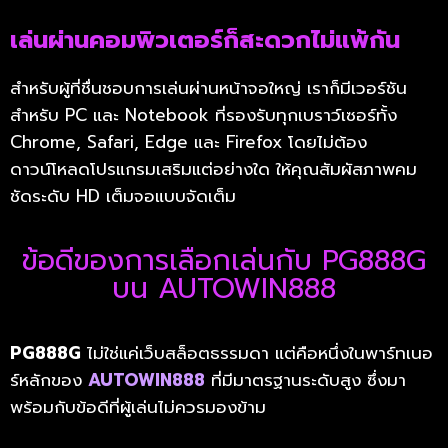
เล่นผ่านคอมพิวเตอร์ก็สะดวกไม่แพ้กัน
สำหรับผู้ที่ชื่นชอบการเล่นผ่านหน้าจอใหญ่ เราก็มีเวอร์ชัน
สำหรับ PC และ Notebook ที่รองรับทุกเบราว์เซอร์ทั้ง
Chrome, Safari, Edge และ Firefox โดยไม่ต้อง
ดาวน์โหลดโปรแกรมเสริมแต่อย่างใด ให้คุณสัมผัสภาพคม
ชัดระดับ HD เต็มจอแบบจัดเต็ม
ข้อดีของการเลือกเล่นกับ PG888G
บน AUTOWIN888
PG888G
ไม่ใช่แค่เว็บสล็อตธรรมดา แต่คือหนึ่งในพาร์ทเนอ
ร์หลักของ
AUTOWIN888
ที่มีมาตรฐานระดับสูง ซึ่งมา
พร้อมกับข้อดีที่ผู้เล่นไม่ควรมองข้าม