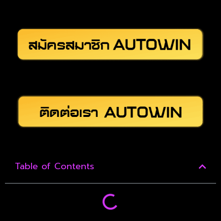
Table of Contents