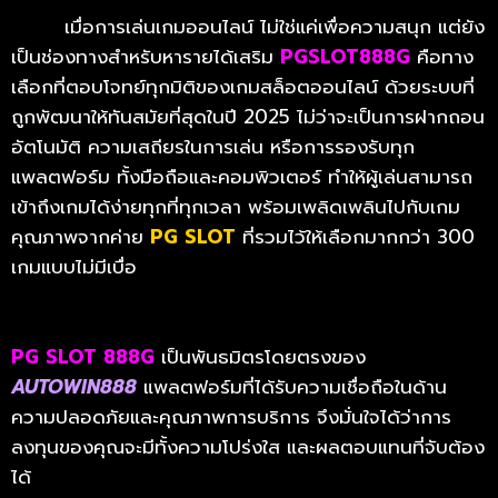
เมื่อการเล่นเกมออนไลน์ ไม่ใช่แค่เพื่อความสนุก แต่ยัง
เป็นช่องทางสำหรับหารายได้เสริม
PGSLOT888G
คือทาง
เลือกที่ตอบโจทย์ทุกมิติของเกมสล็อตออนไลน์ ด้วยระบบที่
ถูกพัฒนาให้ทันสมัยที่สุดในปี 2025 ไม่ว่าจะเป็นการฝากถอน
อัตโนมัติ ความเสถียรในการเล่น หรือการรองรับทุก
แพลตฟอร์ม ทั้งมือถือและคอมพิวเตอร์ ทำให้ผู้เล่นสามารถ
เข้าถึงเกมได้ง่ายทุกที่ทุกเวลา พร้อมเพลิดเพลินไปกับเกม
คุณภาพจากค่าย
PG SLOT
ที่รวมไว้ให้เลือกมากกว่า 300
เกมแบบไม่มีเบื่อ
PG SLOT 888G
เป็นพันธมิตรโดยตรงของ
AUTOWIN888
แพลตฟอร์มที่ได้รับความเชื่อถือในด้าน
ความปลอดภัยและคุณภาพการบริการ จึงมั่นใจได้ว่าการ
ลงทุนของคุณจะมีทั้งความโปร่งใส และผลตอบแทนที่จับต้อง
ได้