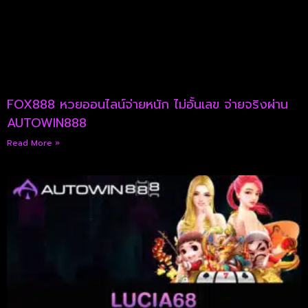
FOX888 หวยออนไลน์จ่ายหนัก ไม่อั้นเลข จ่ายจริงผ่าน
AUTOWIN888
Read More »