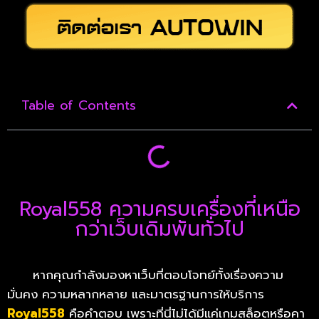
Table of Contents
Royal558 ความครบเครื่องที่เหนือ
กว่าเว็บเดิมพันทั่วไป
หากคุณกำลังมองหาเว็บที่ตอบโจทย์ทั้งเรื่องความ
มั่นคง ความหลากหลาย และมาตรฐานการให้บริการ
Royal558
คือคำตอบ เพราะที่นี่ไม่ได้มีแค่เกมสล็อตหรือคา