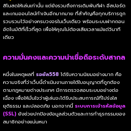
สิโนสดให้เล่นเท่านั้น แต่ยังรวมถึงการเดิมพันกีฬา อีสปอร์ต
และเกมออนไลน์ทำเงินอีกมากมาย ที่สำคัญคือทุกบริการถูก
รวบรวมไว้อย่างครบวงจรในเว็บเดียว พร้อมระบบฝากถอน
อัตโนมัติที่เร็วที่สุด เพื่อให้คุณไม่ต้องเสียเวลาแม้แต่วินาที
เดียว
ความมั่นคงและความน่าเชื่อถือระดับสากล
หนึ่งในเหตุผลที่
รอยัล558
ได้รับความนิยมอย่างมาก คือ
ความจริงที่ว่าเว็บนี้ดำเนินงานภายใต้ใบอนุญาตที่ถูกต้อง
ตามกฎหมายต่างประเทศ มีการตรวจสอบระบบอย่างต่อ
เนื่อง เพื่อให้มั่นใจว่าผู้เล่นจะได้รับประสบการณ์ที่โปร่งใส
ยุติธรรม และปลอดภัย นอกจากนี้
ระบบการเข้ารหัสข้อมูล
(SSL)
ยังช่วยปกป้องข้อมูลส่วนตัวและการทำธุรกรรมของ
สมาชิกอย่างแน่นหนา