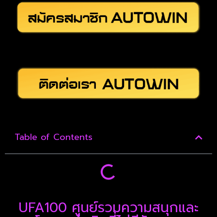
Table of Contents
UFA100 ศูนย์รวมความสนุกและ