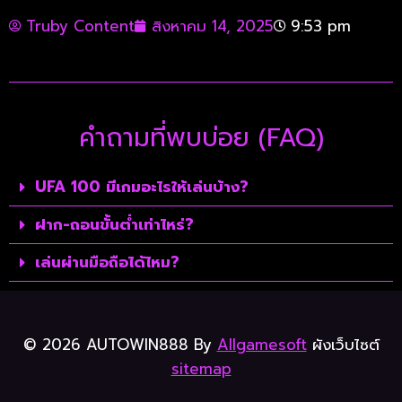
Truby Content
สิงหาคม 14, 2025
9:53 pm
คำถามที่พบบ่อย (FAQ)
UFA 100 มีเกมอะไรให้เล่นบ้าง?
ฝาก-ถอนขั้นต่ำเท่าไหร่?
เล่นผ่านมือถือได้ไหม?
© 2026 AUTOWIN888 By
Allgamesoft
ผังเว็บไซต์
sitemap