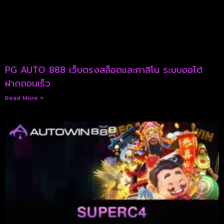
PG AUTO 888 เว็บตรงสล็อตและคาสิโน ระบบออโต้
ฝากถอนเร็ว
Read More »