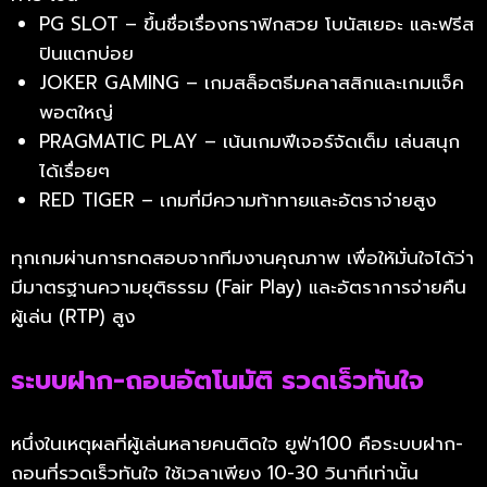
PG SLOT – ขึ้นชื่อเรื่องกราฟิกสวย โบนัสเยอะ และฟรีส
ปินแตกบ่อย
JOKER GAMING – เกมสล็อตธีมคลาสสิกและเกมแจ็ค
พอตใหญ่
PRAGMATIC PLAY – เน้นเกมฟีเจอร์จัดเต็ม เล่นสนุก
ได้เรื่อยๆ
RED TIGER – เกมที่มีความท้าทายและอัตราจ่ายสูง
ทุกเกมผ่านการทดสอบจากทีมงานคุณภาพ เพื่อให้มั่นใจได้ว่า
มีมาตรฐานความยุติธรรม (Fair Play) และอัตราการจ่ายคืน
ผู้เล่น (RTP) สูง
ระบบฝาก-ถอนอัตโนมัติ รวดเร็วทันใจ
หนึ่งในเหตุผลที่ผู้เล่นหลายคนติดใจ ยูฟ่า100 คือระบบฝาก-
ถอนที่รวดเร็วทันใจ ใช้เวลาเพียง 10-30 วินาทีเท่านั้น