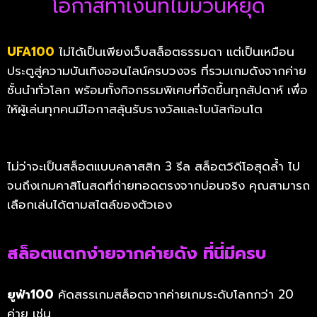
โอกาสทำเงินที่ไม่มีวันหยุด
UFA100
ไม่ได้เป็นเพียงเว็บสล็อตธรรมดา แต่เป็นเหมือน
ประตูสู่ความบันเทิงออนไลน์ครบวงจร ที่รวมเกมดังจากค่าย
ชั้นนำทั่วโลก พร้อมทั้งกิจกรรมพิเศษที่จัดขึ้นทุกสัปดาห์ เพื่อ
ให้ผู้เล่นทุกคนมีโอกาสลุ้นรับรางวัลและโบนัสก้อนโต
ไม่ว่าจะเป็นสล็อตแบบคลาสสิก 3 รีล สล็อตวิดีโอสุดล้ำ ไป
จนถึงเกมคาสิโนสดที่ถ่ายทอดตรงจากบ่อนจริง คุณสามารถ
เลือกเล่นได้ตามสไตล์ของตัวเอง
สล็อตแตกง่ายจากค่ายดัง ที่นี่มีครบ
ยูฟ่า100
คัดสรรเกมสล็อตจากค่ายเกมระดับโลกกว่า 20
ค่าย เช่น