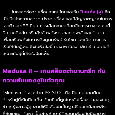
ในศาสตร์ความเชื่อของคนไทยและจีน
ปีมะเส็ง (งู)
ถือ
เป็นปีแห่งความฉลาด ปราดเปรื่อง และมีสัญชาตญาณในการ
เอาตัวรอดที่ดีเยี่ยม การเลือกเกมสล็อตจึงควรมาจากเกมที่
มีความลึกลับ หรืออิงกับพลังงานของเทพเจ้าและตำนาน
เพื่อเสริมพลังในการดึงดูดทรัพย์ รับโชค และเปิดทางการ
เงินให้กับผู้เล่น ซึ่งในหัวข้อนี้ เราจะพาไปเจาะลึก 3 เกมเด่นที่
เหมาะกับผู้ที่เกิดในปีมะเส็ง
Medusa II – เกมสล็อตตำนานกรีก กับ
ความลับของงูในตัวคุณ
“Medusa II” จากค่าย PG SLOT ถือเป็นเกมยอดนิยม
สำหรับผู้ที่เกิดปีมะเส็ง ด้วยธีมที่ผูกโยงกับเรื่องราวของเมดู
ซ่า หญิงสาวผู้ถูกสาปให้มีเส้นผมเป็นงู เปรียบเสมือนพลัง
ลี้ลับและน่าค้นหา เป็นสัญลักษณ์ที่สอดคล้องกับปีงูอย่าง