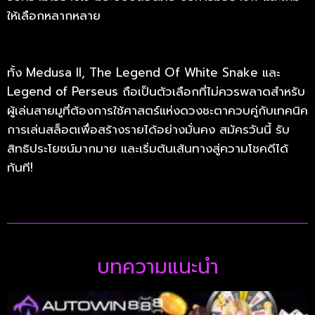
ให้เลือกหลากหลาย
ทั้ง Medusa II, The Legend Of White Snake และ
Legend of Perseus ถือเป็นตัวเลือกที่ไม่ควรพลาดสำหรับ
ผู้เล่นสายมูที่ต้องการใช้ศาสตร์แห่งดวงชะตาควบคู่กับเทคนิค
การเล่นสล็อตเพื่อสร้างรายได้อย่างมั่นคง สมัครวันนี้ รับ
สิทธิประโยชน์มากมาย และเริ่มต้นเส้นทางสู่ความโชคดีได้
ทันที!
บทความแนะนำ