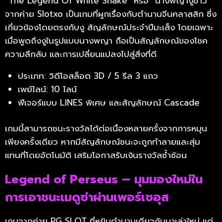
“The Legend Of White Snake” หรือ “นางพญางูขาว”
จากค่าย Slotxo เป็นเกมที่ผูกเรื่องกับตำนานจีนคลาสสิก ซึ่ง
เกี่ยวข้องโดยตรงกับงู สัญลักษณ์ประจำปีมะเส็ง โดยเฉพาะ
เมื่อพูดถึงงูในรูปแบบนางพญา ถือเป็นสัญลักษณ์ของโชค
ความลึกลับ และการเปลี่ยนแปลงไปสู่สิ่งที่ดี
ประเภท: วิดีโอสล็อต 3D / 5 รีล 3 แถว
เพย์ไลน์: 10 ไลน์
ฟีเจอร์แบบ LINES พิเศษ และสัญลักษณ์ Cascade
เกมนี้สามารถชนะรางวัลได้ต่อเนื่องหลายครั้งจากการหมุน
เพียงครั้งเดียว หากมีสัญลักษณ์ชนะจะถูกทำลายและสุ่ม
แทนที่โดยอัตโนมัติ เสริมโอกาสรับเงินรางวัลซ้ำซ้อน
Legend of Perseus – มุมมองใหม่ใน
การเอาชนะเมดูซ่าผ่านเพอร์เซอุส
เกมจากค่าย PG SLOT ที่หยิบตำนานเดียวกันมาเล่าใหม่ แต่