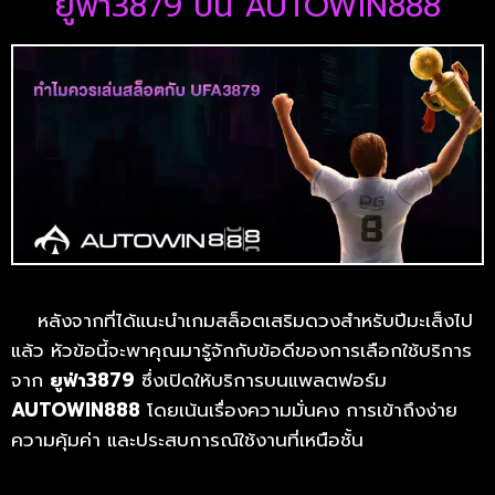
ยูฟ่า3879 บน AUTOWIN888
หลังจากที่ได้แนะนำเกมสล็อตเสริมดวงสำหรับปีมะเส็งไป
แล้ว หัวข้อนี้จะพาคุณมารู้จักกับข้อดีของการเลือกใช้บริการ
จาก
ยูฟ่า3879
ซึ่งเปิดให้บริการบนแพลตฟอร์ม
AUTOWIN888
โดยเน้นเรื่องความมั่นคง การเข้าถึงง่าย
ความคุ้มค่า และประสบการณ์ใช้งานที่เหนือชั้น