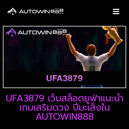
UFA3879 เว็บสล็อตยูฟ่าแนะนำ
เกมเสริมดวง ปีมะเส็งใน
AUTOWIN888