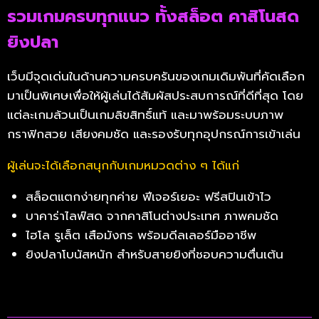
รวมเกมครบทุกแนว ทั้งสล็อต คาสิโนสด
ยิงปลา
เว็บมีจุดเด่นในด้านความครบครันของเกมเดิมพันที่คัดเลือก
มาเป็นพิเศษเพื่อให้ผู้เล่นได้สัมผัสประสบการณ์ที่ดีที่สุด โดย
แต่ละเกมล้วนเป็นเกมลิขสิทธิ์แท้ และมาพร้อมระบบภาพ
กราฟิกสวย เสียงคมชัด และรองรับทุกอุปกรณ์การเข้าเล่น
ผู้เล่นจะได้เลือกสนุกกับเกมหมวดต่าง ๆ ได้แก่
สล็อตแตกง่ายทุกค่าย ฟีเจอร์เยอะ ฟรีสปินเข้าไว
บาคาร่าไลฟ์สด จากคาสิโนต่างประเทศ ภาพคมชัด
ไฮโล รูเล็ต เสือมังกร พร้อมดีลเลอร์มืออาชีพ
ยิงปลาโบนัสหนัก สำหรับสายยิงที่ชอบความตื่นเต้น