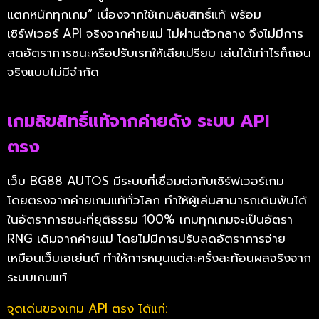
แตกหนักทุกเกม” เนื่องจากใช้เกมลิขสิทธิ์แท้ พร้อม
เซิร์ฟเวอร์ API จริงจากค่ายแม่ ไม่ผ่านตัวกลาง จึงไม่มีการ
ลดอัตราการชนะหรือปรับเรทให้เสียเปรียบ เล่นได้เท่าไรก็ถอน
จริงแบบไม่มีจำกัด
เกมลิขสิทธิ์แท้จากค่ายดัง ระบบ API
ตรง
เว็บ BG88 AUTOS มีระบบที่เชื่อมต่อกับเซิร์ฟเวอร์เกม
โดยตรงจากค่ายเกมแท้ทั่วโลก ทำให้ผู้เล่นสามารถเดิมพันได้
ในอัตราการชนะที่ยุติธรรม 100% เกมทุกเกมจะเป็นอัตรา
RNG เดิมจากค่ายแม่ โดยไม่มีการปรับลดอัตราการจ่าย
เหมือนเว็บเอเย่นต์ ทำให้การหมุนแต่ละครั้งสะท้อนผลจริงจาก
ระบบเกมแท้
จุดเด่นของเกม API ตรง ได้แก่: