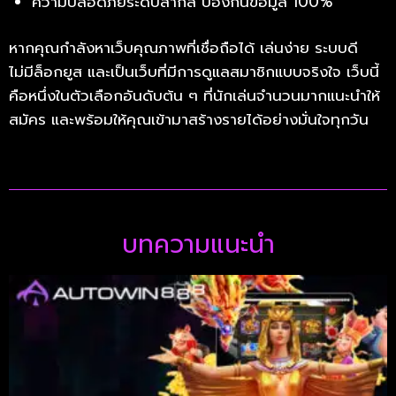
ความปลอดภัยระดับสากล ป้องกันข้อมูล 100%
หากคุณกำลังหาเว็บคุณภาพที่เชื่อถือได้ เล่นง่าย ระบบดี
ไม่มีล็อกยูส และเป็นเว็บที่มีการดูแลสมาชิกแบบจริงใจ เว็บนี้
คือหนึ่งในตัวเลือกอันดับต้น ๆ ที่นักเล่นจำนวนมากแนะนำให้
สมัคร และพร้อมให้คุณเข้ามาสร้างรายได้อย่างมั่นใจทุกวัน
บทความแนะนำ