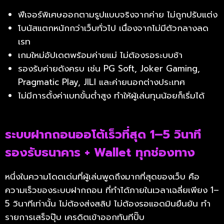
ฟีเจอร์พิเศษออกตามรูปแบบจริงจากค่าย ไม่ถูกปรับแต่ง
โบนัสแตกหนักกว่าเว็บทั่วไป เนื่องจากไม่มีตัวกลางลด
เรท
เกมใหม่อัปเดตพร้อมค่ายแม่ ไม่ต้องรอระบบช้า
รองรับค่ายดังครบ เช่น PG Soft, Joker Gaming,
Pragmatic Play, JILI และค่ายนอกต่างประเทศ
ไม่มีการตั้งค่าเบทขั้นต่ำสูง ทำให้ผู้เล่นทุนน้อยก็เริ่มได้
ระบบฝากถอนออโต้เร็วที่สุด 1–5 วินาที
รองรับธนาคาร + Wallet ทุกช่องทาง
หนึ่งในความโดดเด่นที่ผู้เล่นพูดถึงมากที่สุดของเว็บ คือ
ความเร็วของระบบฝากถอน ที่ทำได้ภายในเวลาเฉลี่ยเพียง 1–
5 วินาทีเท่านั้น ไม่ต้องส่งสลิป ไม่ต้องรอแอดมินยืนยัน ทำ
รายการเสร็จปุ๊บ เครดิตเข้าออกทันทีปั๊บ