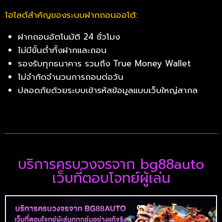
ไฮไลต์สำคัญของระบบฝากถอนออโต้:
ฝากถอนอัตโนมัติ 24 ชั่วโมง
ไม่มีขั้นต่ำทั้งฝากและถอน
รองรับทุกธนาคาร รวมถึง True Money Wallet
ไม่จำกัดจำนวนการถอนต่อวัน
ปลอดภัยด้วยระบบเข้ารหัสข้อมูลแบบเว็บใหญ่สากล
บริการครบวงจรจาก bg88auto
เว็บที่ตอบโจทย์ผู้เล่น