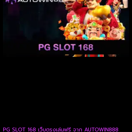
PG SLOT 168 เว็บตรงเล่นฟรี จาก AUTOWIN888