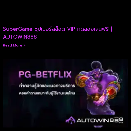
SuperGame ซุปเปอร์สล็อต VIP ทดลองเล่นฟรี |
AUTOWIN888
Read More »