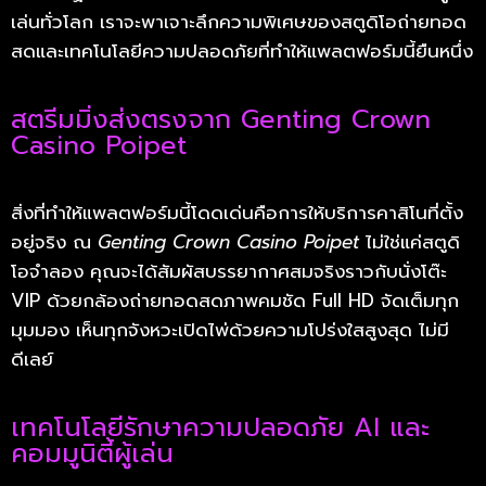
เล่นทั่วโลก เราจะพาเจาะลึกความพิเศษของสตูดิโอถ่ายทอด
สดและเทคโนโลยีความปลอดภัยที่ทำให้แพลตฟอร์มนี้ยืนหนึ่ง
สตรีมมิ่งส่งตรงจาก Genting Crown
Casino Poipet
สิ่งที่ทำให้แพลตฟอร์มนี้โดดเด่นคือการให้บริการคาสิโนที่ตั้ง
อยู่จริง ณ
Genting Crown Casino Poipet
ไม่ใช่แค่สตูดิ
โอจำลอง คุณจะได้สัมผัสบรรยากาศสมจริงราวกับนั่งโต๊ะ
VIP ด้วยกล้องถ่ายทอดสดภาพคมชัด Full HD จัดเต็มทุก
มุมมอง เห็นทุกจังหวะเปิดไพ่ด้วยความโปร่งใสสูงสุด ไม่มี
ดีเลย์
เทคโนโลยีรักษาความปลอดภัย AI และ
คอมมูนิตี้ผู้เล่น