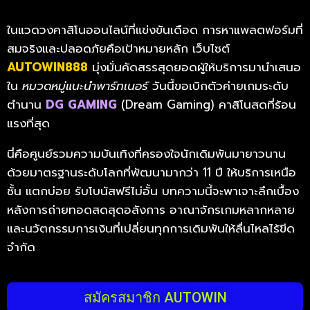
ในแวดวงคาสิโนออนไลน์ที่แข่งขันเดือด การหาแพลตฟอร์มที่
สมจริงและปลอดภัยคือเป้าหมายหลัก เว็บไซต์
AUTOWIN888
มุ่งมั่นคัดสรรสุดยอดผู้ให้บริการมานำเสนอ
ใน
หมวดหมู่แนะนำพาร์ทเนอร์
วันนี้ขอเบิกตัวค่ายเกมระดับ
ตำนาน
DG GAMING
(Dream Gaming) คาสิโนสดที่ร้อน
แรงที่สุด
นี่คือศูนย์รวมความบันเทิงที่ครองใจนักเดิมพันมายาวนาน
ด้วยมาตรฐานระดับโลกที่พัฒนามากว่า 11 ปี ให้บริการเหนือ
ชั้น แตกบ่อย รับโบนัสฟรีไม่อั้น บทความนี้จะพาเจาะลึกเบื้อง
หลังการถ่ายทอดสดสุดอลังการ อาณาจักรเกมหลากหลาย
และนวัตกรรมการเงินที่เปลี่ยนทุกการเดิมพันให้ลื่นไหลไร้ขีด
จำกัด
สมัครสมาชิก AUTOWIN