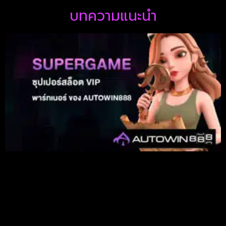
บทความแนะนำ