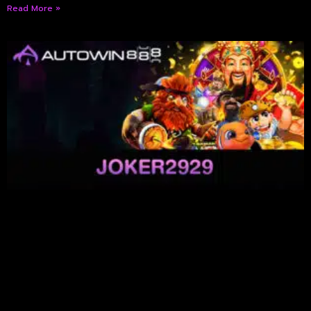
Read More »