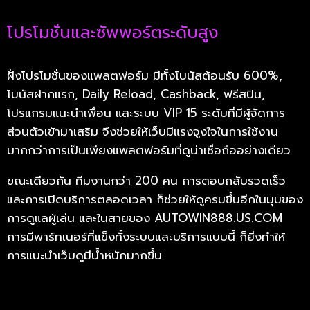
โปรโมชั่นและซัพพอร์ตระดับสูง
ฝั่งโปรโมชั่นของแพลตฟอร์ม มีทั้งโบนัสต้อนรับ 600%,
โบนัสฝากแรก, Daily Reload, Cashback, ฟรีสปิน,
โปรแกรมแนะนำเพื่อน และระบบ VIP 15 ระดับที่มีผู้จัดการ
ส่วนตัวเข้ามาเสริม จึงช่วยให้เว็บมีแรงจูงใจในการใช้งาน
มากกว่าการเป็นเพียงแพลตฟอร์มที่ดูน่าเชื่อถืออย่างเดียว
ขณะเดียวกัน ทีมงานกว่า 200 คน การตอบกลับรวดเร็ว
และการเปิดบริการตลอดเวลา ก็ช่วยให้ดูครบขึ้นอีกในมุมของ
การดูแลผู้เล่น และในสายของ AUTOWIN888.US.COM
การมีพาร์ทเนอร์ที่แข็งทั้งระบบและบริการแบบนี้ ก็ยิ่งทำให้
การแนะนำเว็บดูมีน้ำหนักมากขึ้น