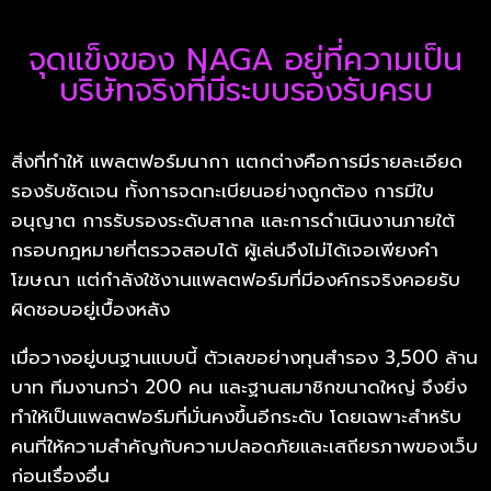
จุดแข็งของ NAGA อยู่ที่ความเป็น
บริษัทจริงที่มีระบบรองรับครบ
สิ่งที่ทำให้ แพลตฟอร์มนากา แตกต่างคือการมีรายละเอียด
รองรับชัดเจน ทั้งการจดทะเบียนอย่างถูกต้อง การมีใบ
อนุญาต การรับรองระดับสากล และการดำเนินงานภายใต้
กรอบกฎหมายที่ตรวจสอบได้ ผู้เล่นจึงไม่ได้เจอเพียงคำ
โฆษณา แต่กำลังใช้งานแพลตฟอร์มที่มีองค์กรจริงคอยรับ
ผิดชอบอยู่เบื้องหลัง
เมื่อวางอยู่บนฐานแบบนี้ ตัวเลขอย่างทุนสำรอง 3,500 ล้าน
บาท ทีมงานกว่า 200 คน และฐานสมาชิกขนาดใหญ่ จึงยิ่ง
ทำให้เป็นแพลตฟอร์มที่มั่นคงขึ้นอีกระดับ โดยเฉพาะสำหรับ
คนที่ให้ความสำคัญกับความปลอดภัยและเสถียรภาพของเว็บ
ก่อนเรื่องอื่น