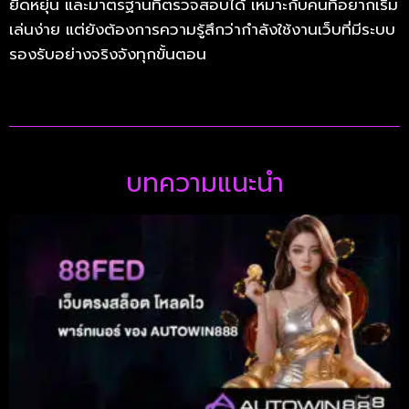
ยืดหยุ่น และมาตรฐานที่ตรวจสอบได้ เหมาะกับคนที่อยากเริ่ม
เล่นง่าย แต่ยังต้องการความรู้สึกว่ากำลังใช้งานเว็บที่มีระบบ
รองรับอย่างจริงจังทุกขั้นตอน
บทความแนะนำ