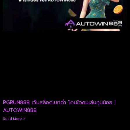
PGRUN888 เว็บสล็อตเบทต่ำ โดนใจคนเล่นทุนน้อย |
AUTOWIN888
Read More »