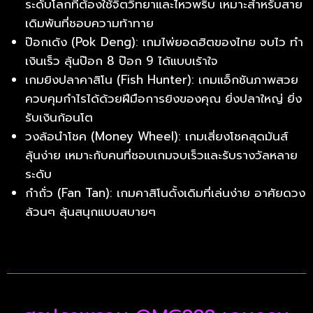
ระดับโลกที่ต้องใช้จิตวิทยาและไหวพริบ เหมาะสำหรับสาย
เดิมพันที่ชอบความท้าทาย
ป๊อกเด้ง (Pok Deng): เกมไพ่ยอดฮิตของไทย จบไว ทำ
เงินเร็ว ลุ้นป๊อก 8 ป๊อก 9 ได้แบบเร้าใจ
เกมยิงปลาคาสิโน (Fish Hunter): เกมแอ็กชันภาพสวย
ควบคุมกำไรได้ด้วยฝีมือการยิงของคุณ ยิ่งปลาใหญ่ ยิ่ง
รับเงินก้อนโต
วงล้อนำโชค (Money Wheel): เกมเสี่ยงโชคสุดมันส์
ลุ้นง่าย เหมาะกับคนที่ชอบเกมจบเร็วและรับรางวัลหลาย
ระดับ
กำถั่ว (Fan Tan): เกมคาสิโนดั้งเดิมที่เล่นง่าย อาศัยดวง
ล้วนๆ ลุ้นสนุกแบบสบายๆ