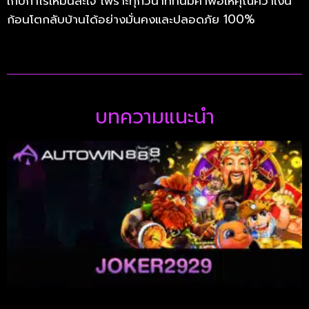
เก็บกำไรให้มันสะใจ เพราะทุกวินาทีที่นี่มีค่าพอให้คุณคว้าเงิน
ก้อนโตกลับบ้านได้อย่างมั่นคงและปลอดภัย 100%
บทความแนะนำ