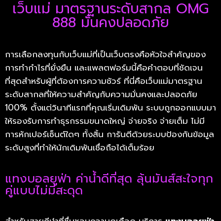
เว็บแม่ มาตรฐานระดับสากล OMG
888 มั่นคงปลอดภัย
การเลือกลงทุนกับเว็บแม่ที่เป็นเว็บตรงคือหัวใจสำคัญของ
การทำกำไรที่ยั่งยืน และแพลตฟอร์มนี้คือคำตอบที่ชัดเจน
ที่สุดสำหรับผู้ที่ต้องการความชัวร์ ที่นี่คือเว็บแม่มาตรฐาน
ระดับสากลที่ให้ความสำคัญกับความมั่นคงและปลอดภัย
100% ตั้งแต่วินาทีแรกที่คุณเริ่มเดิมพัน ระบบถูกออกแบบมา
ให้รองรับการทำธุรกรรมขนาดใหญ่ จ่ายจริง จ่ายเต็ม ไม่มี
การหักเปอร์เซ็นต์ใดๆ ทั้งสิ้น การันตีด้วยระบบป้องกันข้อมูล
ระดับสูงที่ทำให้นักเดิมพันเชื่อถือได้เต็มร้อย
แทงบอลยูฟ่า ค่าน้ำดีที่สุด ลุ้นมันส์สะใจทุก
คู่แบบไม่มีสะดุด
สำหรับสายกีฬาที่ชื่นชอบความดุเดือด บริการ
แทงบอลยูฟ่า