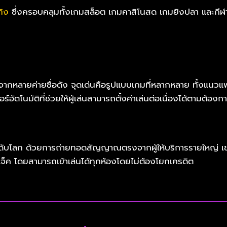
ิง
ซึ่งครอบคลุมทั้งเกมสล็อต เกมคาสิโนสด เกมยิงปลา และกีฬาเ
เกมจากหลายค่ายชื่อดัง จุดเด่นคือรูปแบบเกมที่หลากหลาย ทั้งแ
ตโนมัติที่ช่วยให้ผู้เล่นสามารถตั้งค่าเล่นต่อเนื่องได้ตามต้องก
ะดับโลก ด้วยการถ่ายทอดสัญญาณตรงจากผู้ให้บริการรายใหญ่ 
คแจ็ค โดยสามารถเข้าเล่นได้ทุกห้องโดยไม่ต้องโยกเครดิต