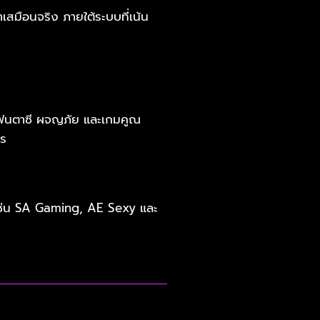
สมือนจริง ภายใต้ระบบที่เน้น
นวแฟนตาซี ผจญภัย และเกมคูณ
าร
เช่น SA Gaming, AE Sexy และ