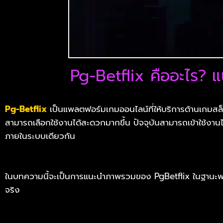
Pg-Betflix คืออะไร? 
Pg-Betflix
เป็นแพลตฟอร์มเกมออนไลน์ที่ให้บริการด้านเกมสล็อ
สามารถเลือกใช้งานได้สะดวกมากขึ้น ปัจจุบันสามารถเข้าใช้งาน
ภายในระบบเดียวกัน
ในบทความนี้จะเป็นการแนะนำภาพรวมของ PgBetflix ในฐานะพ
จริง