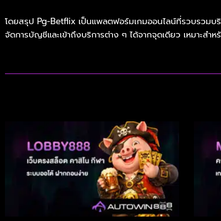
โดยสรุป Pg-Betflix เป็นแพลตฟอร์มเกมออนไลน์ที่รวบรวมบริกา
จัดการบัญชีและเข้าถึงบริการต่าง ๆ ได้จากจุดเดียว เหมาะส