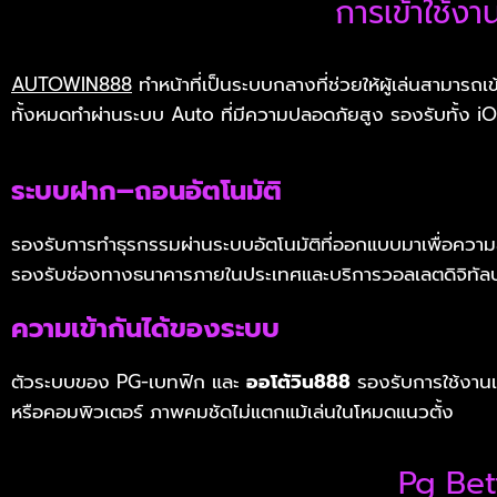
การเข้าใช้
AUTOWIN888
ทำหน้าที่เป็นระบบกลางที่ช่วยให้ผู้เล่นสามารถเ
ทั้งหมดทำผ่านระบบ Auto ที่มีความปลอดภัยสูง รองรับทั้ง 
ระบบฝาก–ถอนอัตโนมัติ
รองรับการทำธุรกรรมผ่านระบบอัตโนมัติที่ออกแบบมาเพื่อควา
รองรับช่องทางธนาคารภายในประเทศและบริการวอลเลตดิจิทั
ความเข้ากันได้ของระบบ
ตัวระบบของ PG-เบทฟิก และ
ออโต้วิน888
รองรับการใช้งานแ
หรือคอมพิวเตอร์ ภาพคมชัดไม่แตกแม้เล่นในโหมดแนวตั้ง
Pg Betf