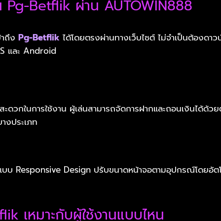
งาน Pg-Betflik ผ่าน AUTOWIN888
ข้าถึง
Pg-Betflik
ได้โดยตรงผ่านทางเว็บไซต์ ไม่จำเป็นต้องดาวน
iOS และ Android
มสะดวกในการใช้งาน ผู้เล่นสามารถจัดการฝากและถอนเงินได้ด้
ลบางประเภท
บบ Responsive Design ปรับขนาดหน้าจอตามอุปกรณ์โดยอัตโนมัต
lik เหมาะกับผู้ใช้งานแบบไหน