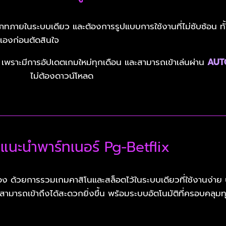
เภทภายในระบบเดียว และต้องการรูปแบบการใช้งานที่ไม่ซับซ้อน ทั้
เองก่อนตัดสินใจ
ด เพราะมีการอัปเดตเกมใหม่ทุกเดือน และสามารถเข้าเล่นผ่าน
AUT
ไม่ต้องดาวน์โหลด
แนะนำพาร์ทเนอร์ Pg-Betflix
ื่อง ด้วยการรวมเกมคาสิโนและสล็อตไว้ในระบบเดียวที่ใช้งานง่า
ทยสามารถเข้าถึงได้สะดวกยิ่งขึ้น พร้อมระบบอัตโนมัติที่ครอบคลุ