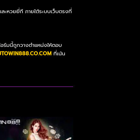
หวยยี่กี ภายใต้ระบบเว็บตรงที่
ร์มนี้ถูกวางตำแหน่งให้ตอบ
UTOWIN888.CO.COM
ที่เน้น