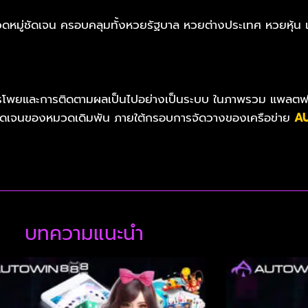
่ชัดเจน ครอบคลุมทั้งหวยรัฐบาล หวยต่างประเทศ หวยหุ้น และ
การโพยและการติดตามผลเป็นไปอย่างเป็นระบบ ในภาพรวม แพลตฟอ
มชัดเจนของหมวดเดิมพัน ภายใต้กรอบการจัดวางของเครือข่าย
A
บทความแนะนำ