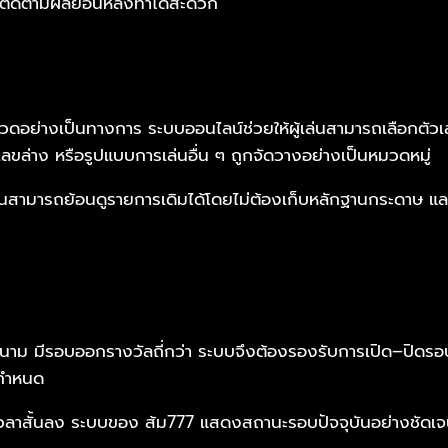
ารติดตามผลย้อนหลังทำได้สะดวก
อย่างเป็นทางการ ระบบออนไลน์ช่วยให้ผู้เล่นสามารถเลือกตั
ขล่าง หรือรูปแบบการเล่นอื่น ๆ ถูกจัดวางอย่างเป็นหมวดหมู่
่นสามารถย้อนดูรายการเดิมได้โดยไม่ต้องเก็บหลักฐานกระดาษ แ
 มีรอบออกรางวัลถี่กว่า ระบบจึงต้องรองรับการเปิด–ปิดรอบอย่
่กำหนด
งเวลาสั้นลง ระบบของ ส้ม777 แสดงสถานะรอบปัจจุบันอย่างชัดเจน 