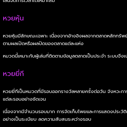
เล่นจัดการเวลาได้เหมาะสม
หวยหุ้น
หวยหุ้นมีลักษณะเฉพาะ เนื่องจากอ้างอิงผลจากตลาดหลักทรัพ
ตามผลเปิดหรือผลปิดของตลาดแต่ละแห่ง
หมวดนี้เหมาะกับผู้เล่นที่ติดตามข้อมูลตลาดเป็นประจำ ระบบจึ
หวยยี่กี
หวยยี่กีเป็นหมวดที่มีรอบออกรางวัลหลายครั้งต่อวัน จังหวะกา
แต่ละรอบอย่างชัดเจน
เนื่องจากมีจำนวนรอบมาก การจัดเก็บโพยและการแสดงประวัติย้
อย่างเป็นระเบียบ ลดความสับสนระหว่างรอบ