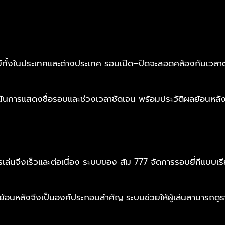
ย์ทั้งในประเทศและต่างประเทศ รอบเปิด–ปิดจะสอดคล้องกับเวลาต
งเน้นการแสดงชื่อรอบและช่วงเวลาชัดเจน พร้อมประวัติผลย้อนหลั
รเล่นจึงเร็วและต่อเนื่อง ระบบของ ส้ม 777 จัดการรอบยี่กีแบบ
อนหลังจึงเป็นองค์ประกอบสำคัญ ระบบช่วยให้ผู้เล่นสามารถดูรา