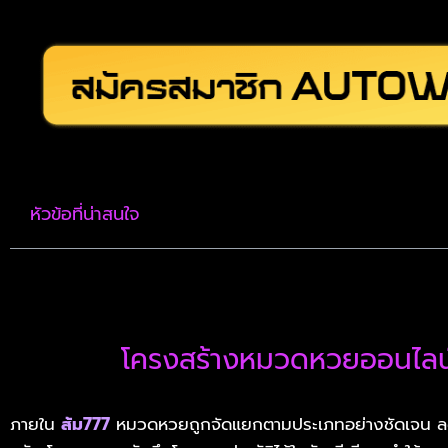
หัวข้อที่น่าสนใจ
โครงสร้างหมวดหวยออนไลน
ภายใน
ส้ม777
หมวดหวยถูกจัดแยกตามประเภทอย่างชัดเจน ลดคว