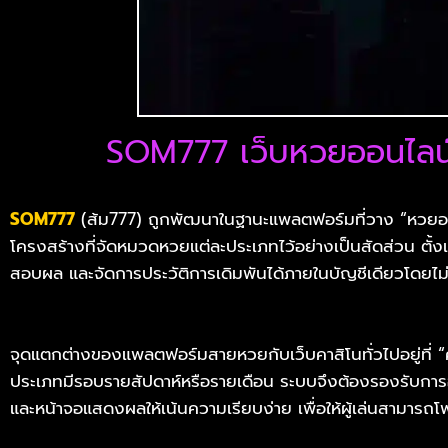
SOM777 เว็บหวยออนไล
SOM777
(ส้ม777) ถูกพัฒนาในฐานะแพลตฟอร์มที่วาง “หวยออน
โครงสร้างที่จัดหมวดหวยแต่ละประเภทไว้อย่างเป็นสัดส่วน ตั
สอบผล และจัดการประวัติการเดิมพันได้ภายในบัญชีเดียวโดยไ
จุดแตกต่างของแพลตฟอร์มสายหวยกับเว็บคาสิโนทั่วไปอยู่ที่
ประเภทมีรอบรายสัปดาห์หรือรายเดือน ระบบจึงต้องรองรับการ
และหน้าจอแสดงผลให้เน้นความเรียบง่าย เพื่อให้ผู้เล่นสามา