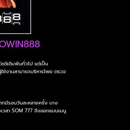
UTOWIN888
์เดิมพันทั่วไป แต่เป็น
ผู้ใช้งานสามารถบริหารโพย ตรวจ
ภทมีรอบวันละหลายครั้ง บาง
่วงเวลา SOM 777 จึงออกแบบเมนู